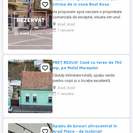
vitrina de in zona Boul Rosu.
Va propunem spre vanzare o proprietate
comerciala de exceptie, situata intr-unul
dintre cele mai cunoscute noduri
Arad, Arad
comerciale si de tranzit din Arad, zona
1 ianuarie
Boul Rosu. Spatiul este amplasat la
parterul si demisolul Palatului Iosif Steiner,
o cladire emblematica a orasului,
beneficiind de un vad consolidat ...
PREȚ REDUS! Casă cu teren de 750
mp, pe Malul Mureșului
Căutați intimitate totală, spațiu verde
pentru copii și o locație excelentă,
aproape de centru, școli și
Arad, Arad
supermarketuri? Această proprietate vă
1 ianuarie
oferă confortul și libertatea pe care le
meritați. De ce este alegerea perfectă:
Teren generos de 750 mp (singur în curte):
spațiu din belșug pentru grădină, ...
Spațiu de birouri ultracentral în
Arad Plaza - de închiriat