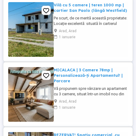
Vilă cu 5 camere | teren 1000 mp |
cartier San Paolo (lângă Westfield)
Pe scurt, de ce merită această proprietate:
Locație excelentă: situată în cartierul
rezidențial San Paolo, imediat lângă
Arad, Arad
Westfield — o zonă nouă, curată, sigură și
1 ianuarie
foarte aerisită, la doar 15 minute de oraș.
Teren de 1000 mp: spațiu suficient pentru
piscină, foișor, gazon și libertate totală
pentru ...
MICALACA | 3 Camere 78mp |
Personalizează-ți Apartamentul! |
Parcare
Vă propunem spre vânzare un apartament
cu 3 camere, situat într-un imobil nou din
cartierul Micalaca, construit la cele mai
Arad, Arad
înalte standarde de calitate și eficiență.
1 ianuarie
Proprietatea se află în etapa ideală pentru
un viitor proprietar cu viziune: este în curs
de finisare, ceea ce vă oferă oportunitatea
...
REZERVAT! Spatiu comercial ,cu