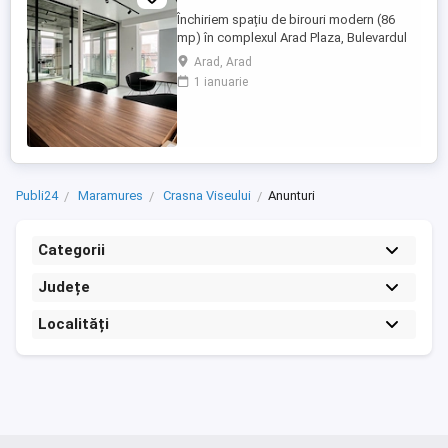
Închiriem spațiu de birouri modern (86
mp) în complexul Arad Plaza, Bulevardul
Revoluției nr. 52-54, în centrul Aradului.
Arad, Arad
Dotări: Pereți și uși din sticlă, cărămidă
1 ianuarie
aparentă – design modern, aspect
industrial Ferestre mari, lumină naturală pe
tot parcursul zilei Ventilare cu recuperare
de căldură Încălzire ...
Publi24
Maramures
Crasna Viseului
Anunturi
Categorii
Județe
Localități