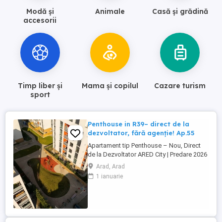
Modă și
Animale
Casă și grădină
accesorii
Timp liber și
Mama și copilul
Cazare turism
sport
Penthouse in R39– direct de la
dezvoltator, fără agenție! Ap.55
Apartament tip Penthouse – Nou, Direct
de la Dezvoltator ARED City | Predare 2026
Preț: 91,906 € +21% TVA | COMISION 0%
Arad, Arad
(varianta nefinisată, cu termen de plată
1 ianuarie
până la 30.11.2026) Fără agenție – direct
de la dezvoltator, comision 0% - variantă
de plată până în 2028 Localizare premium:
Zona ARED ...