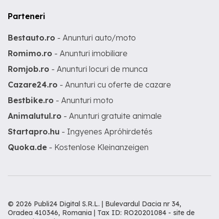
Parteneri
Bestauto.ro
- Anunturi auto/moto
Romimo.ro
- Anunturi imobiliare
Romjob.ro
- Anunturi locuri de munca
Cazare24.ro
- Anunturi cu oferte de cazare
Bestbike.ro
- Anunturi moto
Animalutul.ro
- Anunturi gratuite animale
Startapro.hu
- Ingyenes Apróhirdetés
Quoka.de
- Kostenlose Kleinanzeigen
© 2026 Publi24 Digital S.R.L. | Bulevardul Dacia nr 34,
Oradea 410346, Romania | Tax ID: RO20201084 -
site de