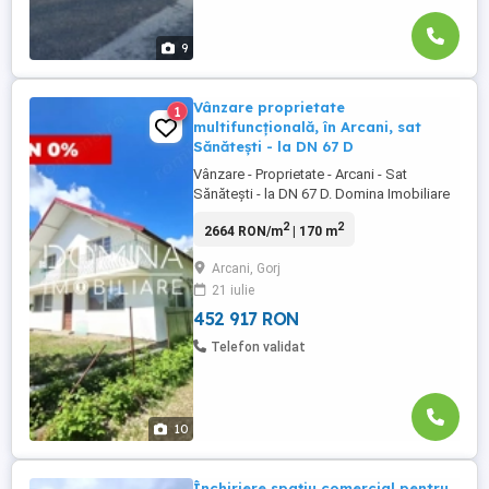
9
Vânzare proprietate
1
multifuncțională, în Arcani, sat
Sănătești - la DN 67 D
Vânzare - Proprietate - Arcani - Sat
Sănătești - la DN 67 D. Domina Imobiliare
propune spre achiziție proprietate situată
2
2
2664 RON/m
| 170 m
în comuna Arcani, sat Sănătești, strada
Tismana, la DN 67 D. Proprietatea este
Arcani, Gorj
formată din trei locuințe confortabile, ce
21 iulie
se oferă spre achiziție parțial mobilate,
atât împreună ...
452 917 RON
Telefon validat
10
Închiriere spațiu comercial pentru