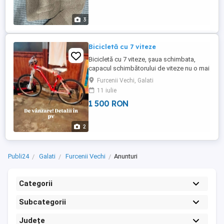
3
Bicicletă cu 7 viteze
Bicicletă cu 7 viteze, șaua schimbata,
capacul schimbătorului de viteze nu o mai
are în rest e funcțională.
Furcenii Vechi, Galati
11 iulie
1 500 RON
2
Publi24
Galati
Furcenii Vechi
Anunturi
Categorii
Subcategorii
Județe