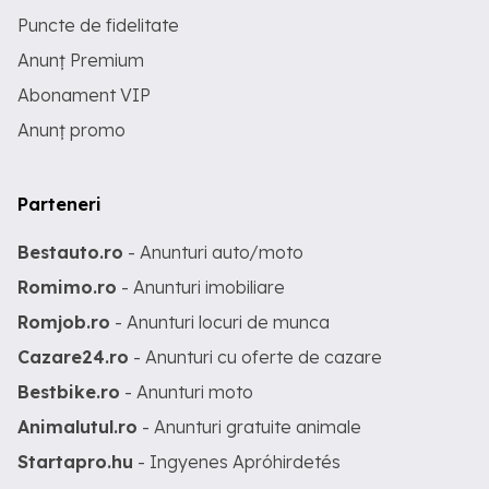
Puncte de fidelitate
Anunț Premium
Abonament VIP
Anunț promo
Parteneri
Bestauto.ro
- Anunturi auto/moto
Romimo.ro
- Anunturi imobiliare
Romjob.ro
- Anunturi locuri de munca
Cazare24.ro
- Anunturi cu oferte de cazare
Bestbike.ro
- Anunturi moto
Animalutul.ro
- Anunturi gratuite animale
Startapro.hu
- Ingyenes Apróhirdetés