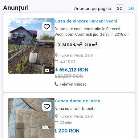
Anunțuri
20
50
Anunțuri pe pagină:
Casa de vinzare Furceni Vechi
De vinzare casa construita în Furcenii
Vechi com. Cosmesti jud Galați în 2018 din
bca izolata cu polistiren de 10cm cu
2
2
3124 RON/m
| 210 m
centrala Viadrus de 45 KW pe lemne 5
camere, salon, bucătărie,trei bai, camere
Furcenii Vechi, Galati
centrala, beci, casa este cu mansarda, 210
azi 10:01
m pătrați utili, suprafață teren 700m patrati
,(pomi fructiferi ...
656,112 RON
4
682,357 RON
Telefon validat
Geaca dama de iarna
Noua nu a fost folosita
Furcenii Vechi, Galati
23 iulie
1 200 RON