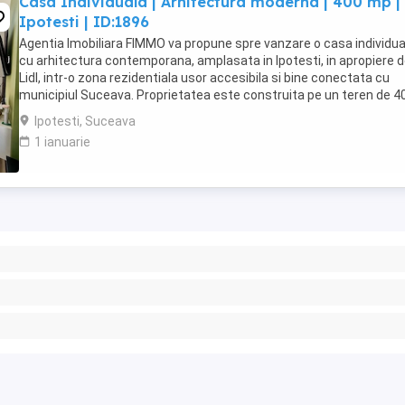
Casa Individuala | Arhitectura moderna | 400 mp |
Ipotesti | ID:1896
Agentia Imobiliara FIMMO va propune spre vanzare o casa individua
cu arhitectura contemporana, amplasata in Ipotesti, in apropiere 
Lidl, intr-o zona rezidentiala usor accesibila si bine conectata cu
municipiul Suceava. Proprietatea este construita pe un teren de 4
mp si dispune de o suprafata ...
Ipotesti, Suceava
1 ianuarie