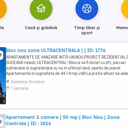
le
Casă și grădină
Timp liber și
Mama 
sport
Bloc nou zona ULTRACENTRALA | | ID: 1776
APARTAMENTE DE VANZARE INTR-UN NOU PROIECT REZIDENTIAL 
SUCEAVA ndash; ULTRACENTRAL ! Blocul va fi dotat cu lift, parcari
subterane si supraterane si, nu in ultimul rand, spatiu de joaca!
Apartamente in suprafata de 44.14 mp utili! La pretul afisat se ad
TVA!!! Imobilul se va preda la semifinisat, ...
Suceava, Suceava
1 ianuarie
Apartament 2 camere | 50 mp | Bloc Nou | Zona
Centrala | ID : 1826