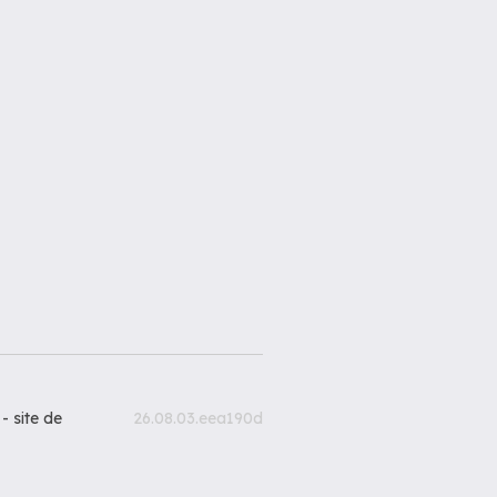
 -
site de
26.08.03.eea190d