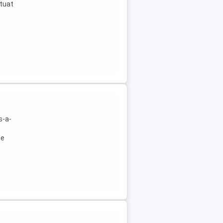
tuat
s-a-
9
te