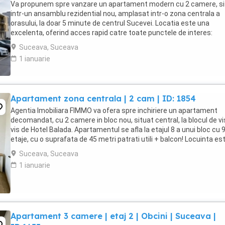
Va propunem spre vanzare un apartament modern cu 2 camere, si
intr-un ansamblu rezidential nou, amplasat intr-o zona centrala a
orasului, la doar 5 minute de centrul Sucevei. Locatia este una
excelenta, oferind acces rapid catre toate punctele de interes:
magazine, scoli, gradinite, institutii publice, ...
Suceava, Suceava
1 ianuarie
Apartament zona centrala | 2 cam | ID: 1854
Agentia Imobiliara FIMMO va ofera spre inchiriere un apartament
decomandat, cu 2 camere in bloc nou, situat central, la blocul de vi
vis de Hotel Balada. Apartamentul se afla la etajul 8 a unui bloc cu 
etaje, cu o suprafata de 45 metri patrati utili + balcon! Locuinta es
compartimentata astfel: - ...
Suceava, Suceava
1 ianuarie
Apartament 3 camere | etaj 2 | Obcini | Suceava |