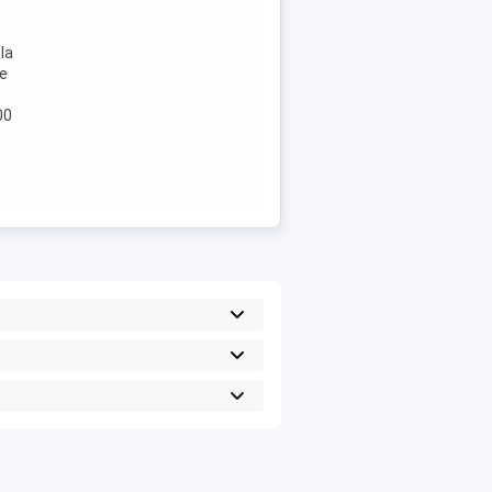
la
de
00