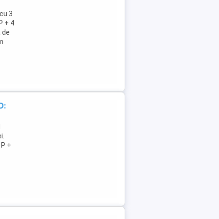
cu 3
P + 4
a de
im
D:
l
i.
 P +