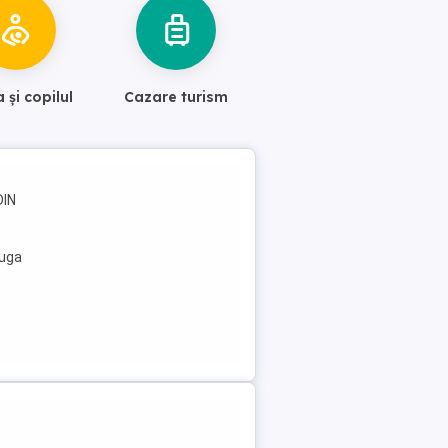
și copilul
Cazare turism
DIN
auga