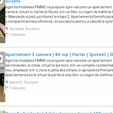
ID:1655
Agentia Imobiliara FIMMO va propune spre vanzare un apartament 
camere, situat in cartierul Obcini, intr-un bloc cu regim de inaltime 
+ Mansarda si pod, pozitionat la etajul 2. Apartamentul beneficiaz
o compartimentare eficienta, reconceputa pentru a valorifica opt
spatiul, oferind zone ...
Suceava, Suceava
1 ianuarie
Apartament 3 camere | 80 mp | Parter | Ipotesti | I
Agentia imobiliara FIMMO va propune spre vanzare un apartament
decomandat, la cheie, situat in Ipotesti, intr-un complex rezidentia
nou, amplasat intr-o zona in plina dezvoltare, in apropierea Primarie
Apartamentul este situat la parterul unui bloc cu regim de inaltime
2 si are o suprafata utila ...
Ipotesti, Suceava
1 ianuarie