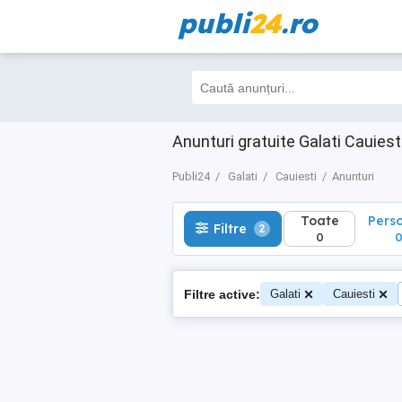
publi
24
.ro
Toate
Perso
Filtre
2
0
0
Anunturi gratuite Galati Cauiest
Publi24
Galati
Cauiesti
Anunturi
Toate
Pers
Filtre
2
0
Filtre active:
Galati
Cauiesti