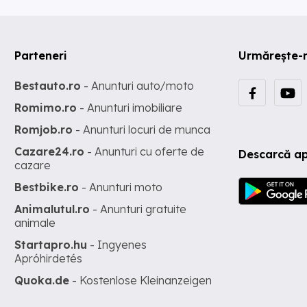
Parteneri
Urmărește-
Bestauto.ro
- Anunturi auto/moto
Romimo.ro
- Anunturi imobiliare
Romjob.ro
- Anunturi locuri de munca
Cazare24.ro
- Anunturi cu oferte de
Descarcă ap
cazare
Bestbike.ro
- Anunturi moto
Animalutul.ro
- Anunturi gratuite
animale
Startapro.hu
- Ingyenes
Apróhirdetés
Quoka.de
- Kostenlose Kleinanzeigen