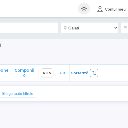
ane
Companii
RON
EUR
Sortează
Contul meu
0
i
oane
Companii
RON
EUR
Sortează
0
0
Șterge toate filtrele