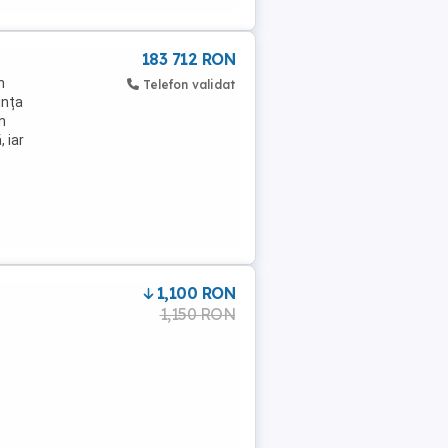
183 712 RON
n
Telefon validat
ința
n
 iar
1,100 RON
1,150 RON