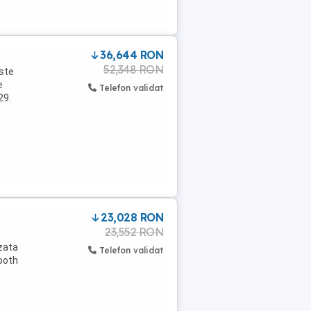
36,644 RON
52,348 RON
este
e
Telefon validat
29.
23,028 RON
23,552 RON
izata
Telefon validat
ooth