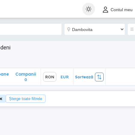
ane
Companii
RON
EUR
Sortează
Contul meu
0
adeni
oane
Companii
RON
EUR
Sortează
0
Șterge toate filtrele