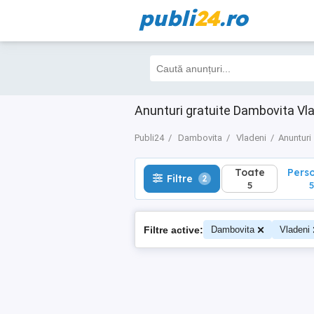
publi
24
.ro
Toate
Perso
Filtre
2
5
5
Anunturi gratuite Dambovita Vl
Publi24
Dambovita
Vladeni
Anunturi
Toate
Pers
Filtre
2
5
5
Filtre active:
Dambovita
Vladeni