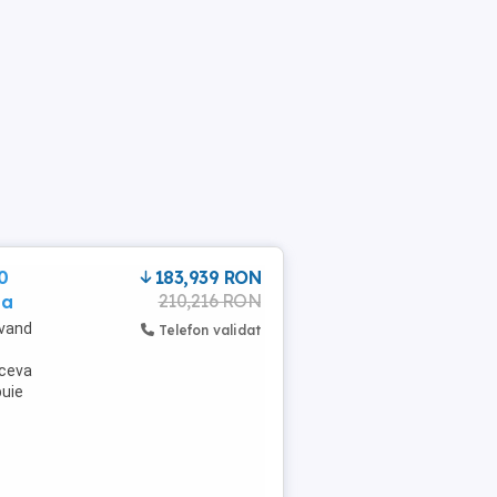
0
183,939 RON
210,216 RON
pa
 vand
Telefon validat
 ceva
buie