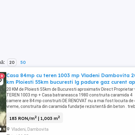
nă:
20
50
Casa 84mp cu teren 1003 mp Vladeni Dambovita 2
19
km Ploiesti 55km bucuresti lg padure gaz curent a
20 KM de Ploiesti 55km de Bucuresti aproximativ Direct Proprietar
TEREN 1003 mp + Casa batraneasca 1980 construita caramida 4
camere are 84 mp construiti DE RENOVAT nu a mai fost locuita de
vreme, construita din caramida fundație rezistentă din beton . tre
modernizata renovata ...
2
2
183 RON/m
| 1,003 m
Vladeni, Dambovita
9