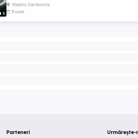
Vladeni, Dambovita
8 iunie
8
Parteneri
Urmărește-