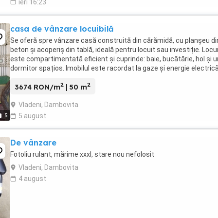
ieri 16:23
casa de vânzare locuibilă
Se oferă spre vânzare casă construită din cărămidă, cu planșeu di
beton și acoperiș din tablă, ideală pentru locuit sau investiție. Locu
este compartimentată eficient și cuprinde: baie, bucătărie, hol și u
dormitor spațios. Imobilul este racordat la gaze și energie electrică,
apa și canalizarea ...
2
2
3674 RON/m
| 50 m
Vladeni, Dambovita
5
5 august
De vânzare
Fotoliu rulant, mărime xxxl, stare nou nefolosit
Vladeni, Dambovita
4 august