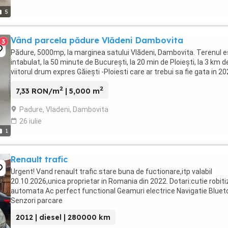
5
Vând parcela pădure Vlădeni Dambovita
3
Pădure, 5000mp, la marginea satului Vlădeni, Dambovita. Terenul 
intabulat, la 50 minute de București, la 20 min de Ploiești, la 3 km d
viitorul drum expres Găiești -Ploiesti care ar trebui sa fie gata in 20
2
2
7,33 RON/m
| 5,000 m
Padure, Vladeni, Dambovita
26 iulie
1
Renault trafic
Urgent! Vand renault trafic stare buna de fuctionare,itp valabil
20.10.2026,unica proprietar in Romania din 2022. Dotari:cutie robit
automata Ac perfect functional Geamuri electrice Navigatie Bluet
Senzori parcare
2012 | diesel | 280000 km