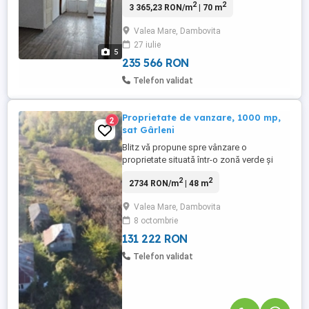
2
2
3 365,23 RON/m
| 70 m
constructii. Toate utilitatile(gaze, apa,
curent electric). Suprafata utila 70mp.
Valea Mare, Dambovita
27 iulie
5
235 566 RON
Telefon validat
Proprietate de vanzare, 1000 mp,
2
sat Gârleni
Blitz vă propune spre vânzare o
proprietate situată într-o zonă verde și
liniștită din Gârleni, județul Dâmbovița, la
2
2
2734 RON/m
| 48 m
doar câteva minute de accesul către
Autostrada A1 – între Găești și Pitești. O
Valea Mare, Dambovita
locație cu aer curat, vecinătate redusă și
8 octombrie
acces facil către marile orașe, ideală
pentru cei care doresc ...
131 222 RON
Telefon validat