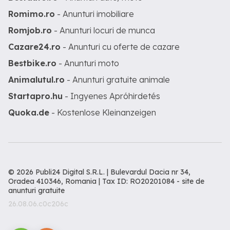
Romimo.ro
- Anunturi imobiliare
Romjob.ro
- Anunturi locuri de munca
Cazare24.ro
- Anunturi cu oferte de cazare
Bestbike.ro
- Anunturi moto
Animalutul.ro
- Anunturi gratuite animale
Startapro.hu
- Ingyenes Apróhirdetés
Quoka.de
- Kostenlose Kleinanzeigen
© 2026 Publi24 Digital S.R.L. | Bulevardul Dacia nr 34,
Oradea 410346, Romania | Tax ID: RO20201084 -
site de
anunturi gratuite
26.08.06.c0c206c