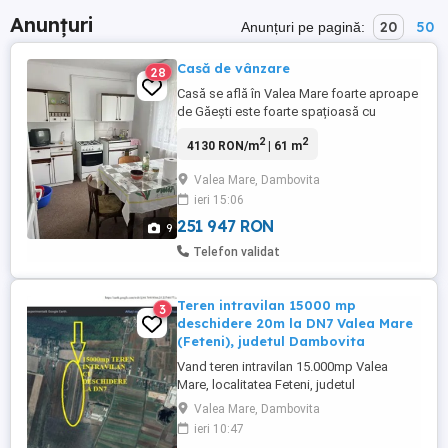
Anunțuri
20
50
Anunțuri pe pagină:
Casă de vânzare
28
Casă se află în Valea Mare foarte aproape
de Găești este foarte spațioasă cu
centrală termică cu canalizare cu gaz și
2
2
4130 RON/m
| 61 m
apă curentă. Se află în centrul comunei
unde găsiți primăria magazine terenuri de
Valea Mare, Dambovita
sport și pădurea care este foarte aproape
ieri 15:06
251 947 RON
9
Telefon validat
Teren intravilan 15000 mp
3
deschidere 20m la DN7 Valea Mare
(Feteni), judetul Dambovita
Vand teren intravilan 15.000mp Valea
Mare, localitatea Feteni, judetul
Dambovita, cu deschidere 25m. la
Valea Mare, Dambovita
soseaua Bucuresti-Pitesti DN7. Cadastru,
ieri 10:47
intabulare. Toate utilitatile.