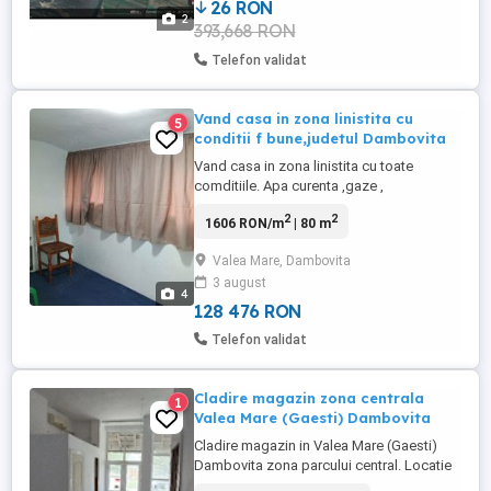
26 RON
2
393,668 RON
Telefon validat
Vand casa in zona linistita cu
5
conditii f bune,judetul Dambovita
Vand casa in zona linistita cu toate
comditiile. Apa curenta ,gaze ,
electricitate. Baie bucatarie .. teren 450 mp
2
2
1606 RON/m
| 80 m
Valea Mare, Dambovita
3 august
4
128 476 RON
Telefon validat
Cladire magazin zona centrala
1
Valea Mare (Gaesti) Dambovita
Cladire magazin in Valea Mare (Gaesti)
Dambovita zona parcului central. Locatie
pretabila pentru magazin alimentar