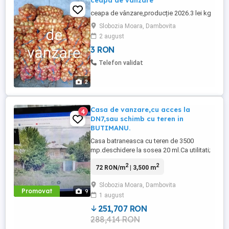
ceapa de vanzare
ceapa de vânzare,producție 2026.3 lei kg
Slobozia Moara, Dambovita
2 august
3 RON
Telefon validat
2
Casa de vanzare,cu acces la
4
DN7,sau schimb cu teren in
BUTIMANU.
Casa batraneasca cu teren de 3500
mp.deschidere la sosea 20 ml.Ca utilitati;
bransata la curent,put in curte,conducta
2
2
72 RON/m
| 3,500 m
de apa la poarta. Casa are 3 camere mari
si 2 mai mici pentru baie si
Slobozia Moara, Dambovita
bucatarie,necesita renovare.Zona buna
Promovat
9
1 august
pentru a dezvolta un business.
251,707 RON
288,414 RON