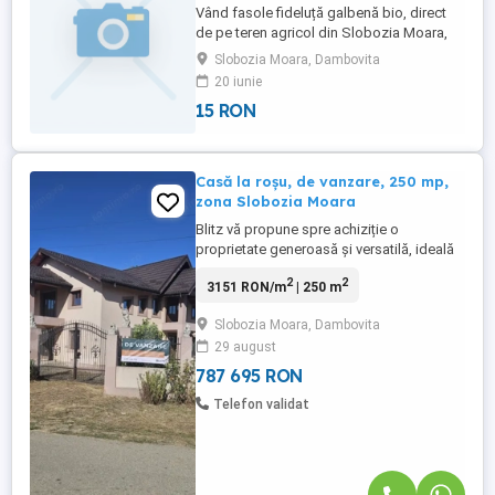
Vând fasole fideluță galbenă bio, direct
de pe teren agricol din Slobozia Moara,
județul Dâmbovița. Fasolea se vinde
Slobozia Moara, Dambovita
numai cu cules de către cumpărător. Nu
20 iunie
oferim fasole gata culeasă și nu culegem
15 RON
la comandă. Cumpărătorul vine la teren,
culege singur cantitatea dorită, iar la final
fasolea se cântărește ...
Casă la roșu, de vanzare, 250 mp,
zona Slobozia Moara
Blitz vă propune spre achiziție o
proprietate generoasă și versatilă, ideală
pentru cei care își doresc o casă
2
2
3151 RON/m
| 250 m
spațioasă, amplasată într-o zonă în plină
dezvoltare, cu acces rapid către capitală.
Slobozia Moara, Dambovita
Localizare premium: Situată pe un drum
29 august
asfaltat, cu iluminat public, în proximitatea
DN7 – modernizat ...
787 695 RON
Telefon validat