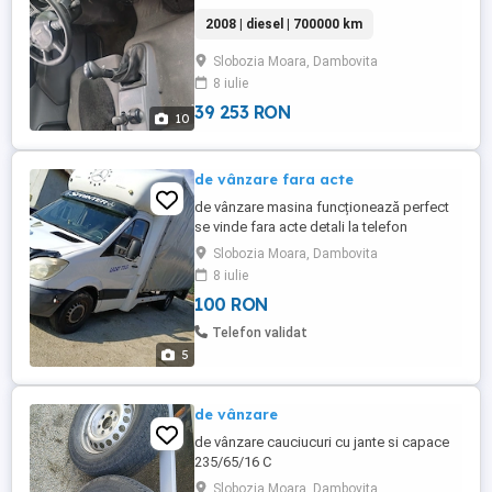
2008 | diesel | 700000 km
Slobozia Moara, Dambovita
8 iulie
39 253 RON
10
de vânzare fara acte
de vânzare masina funcționează perfect
se vinde fara acte detali la telefon
Slobozia Moara, Dambovita
8 iulie
100 RON
Telefon validat
5
de vânzare
de vânzare cauciucuri cu jante si capace
235/65/16 C
Slobozia Moara, Dambovita