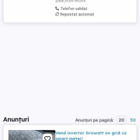
288,414 RON
Telefon validat
Repostat automat
Anunțuri
20
50
Anunțuri pe pagină:
Vand invertor Growatt on grid cu
smart meter!