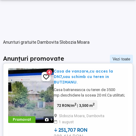
Anunturi gratuite Dambovita Slobozia Moara
Anunțuri promovate
Vezi toate
Casa de vanzare,cu acces la
4
DN7,sau schimb cu teren in
BUTIMANU.
Casa batraneasca cu teren de 3500
mp.deschidere la sosea 20 ml.Ca utilitati;
bransata la curent,put in curte,conducta
2
2
72 RON/m
| 3,500 m
de apa la poarta. Casa are 3 camere mari
si 2 mai mici pentru baie si
Slobozia Moara, Dambovita
bucatarie,necesita renovare.Zona buna
Promovat
9
1 august
pentru a dezvolta un business.
251,707 RON