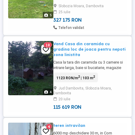
contrsuita in 2012, cu regim de înălțime
Slobozia Moara, Dambovita
P+1, se găsește pe o suprafață de 690
25 iulie
mp. Cu o suprafață construită desfășurată
5
de 188 mp si suprafață la sol de ...
327 175 RON
Telefon validat
Vand Casa din caramida cu
18
gradina loc de joaca pentru nepoti
zona linistita
Casa la tara din caramida cu 3 camere si
intrare larga, baie si bucatarie, magazie
mare pentru depozitare obiecte si lemne ,
2
2
1123 RON/m
| 103 m
acoperis pentru 2 masini, teren 2287 mp
pe DN7, aproape de Bucuresti la 35km,
Jud Dambovita, Slobozia Moara,
COM. Slobozia Moara Jud Dambovita
4
Dambovita
zona linistita, aproape de scoala, primarie,
20 iulie
perfecta pentru bunici ...
115 619 RON
teren intravilan
4
6000 mp deschidere 30 m, in Com