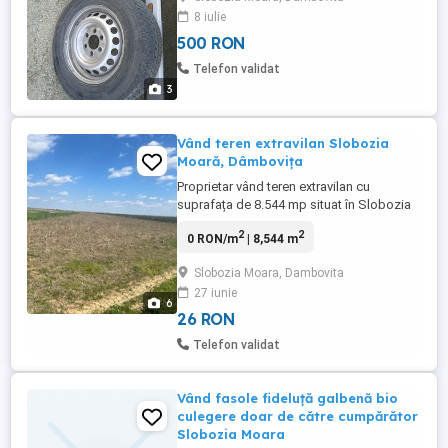
8 iulie
500 RON
Telefon validat
3
Vând teren extravilan Slobozia
Moară, Dâmbovița
Proprietar vând teren extravilan cu
suprafața de 8.544 mp situat în Slobozia
Moară, județul Dâmbovița, într-o zonă cu
2
2
0 RON/m
| 8,544 m
acces rapid către DN7. Acces direct la
drum asfaltat Aproximativ 1 km de DN7
Slobozia Moara, Dambovita
Teren compact, ușor de exploatat
27 iunie
Potențial bun pentru investiție pe termen
6
lung Ideal pentru orice ...
26 RON
Telefon validat
Vând fasole fideluță galbenă bio
culegere doar de către cumpărător
Slobozia Moara