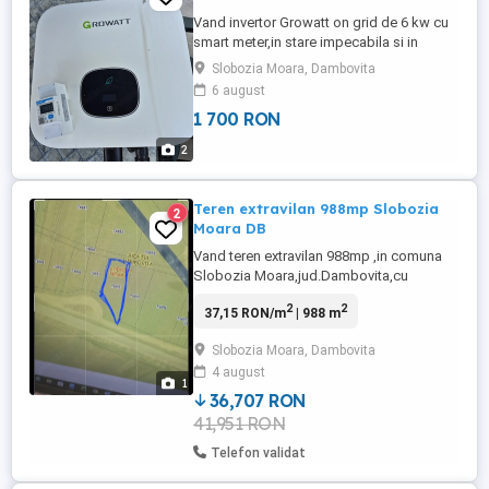
Vand invertor Growatt on grid de 6 kw cu
smart meter,in stare impecabila si in
perfecta stare de functionare!il
Slobozia Moara, Dambovita
vand,deoarece am trecut la un alt invertor
6 august
hibrid cu baterii de stocare!
1 700 RON
2
Teren extravilan 988mp Slobozia
2
Moara DB
Vand teren extravilan 988mp ,in comuna
Slobozia Moara,jud.Dambovita,cu
deschidere 29m la DN7 (largit de curand la
2
2
37,15 RON/m
| 988 m
2 benzi pe sens),la 23km de intrarea in
Bucuresti.
Slobozia Moara, Dambovita
4 august
1
36,707 RON
41,951 RON
Telefon validat