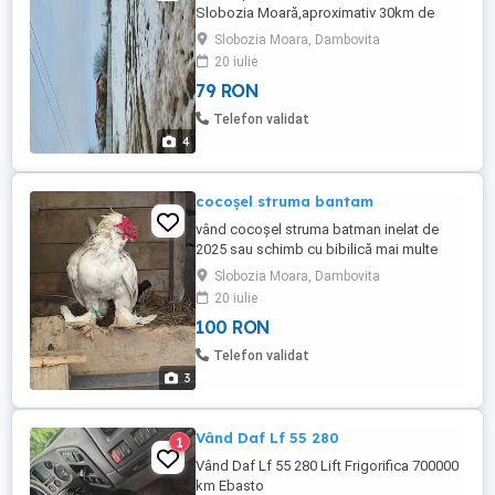
Slobozia Moară,aproximativ 30km de
București la hotarul cu Com Brezoaele
Slobozia Moara, Dambovita
posibilitate deschidere afacere,
20 iulie
construcție depozit sau casa de vacanta.
79 RON
Telefon validat
4
cocoșel struma bantam
vând cocoșel struma batman inelat de
2025 sau schimb cu bibilică mai multe
detalii la telefon
Slobozia Moara, Dambovita
20 iulie
100 RON
Telefon validat
3
Vând Daf Lf 55 280
1
Vând Daf Lf 55 280 Lift Frigorifica 700000
km Ebasto