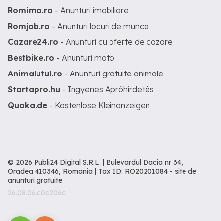
Romimo.ro
- Anunturi imobiliare
Romjob.ro
- Anunturi locuri de munca
Cazare24.ro
- Anunturi cu oferte de cazare
Bestbike.ro
- Anunturi moto
Animalutul.ro
- Anunturi gratuite animale
Startapro.hu
- Ingyenes Apróhirdetés
Quoka.de
- Kostenlose Kleinanzeigen
© 2026 Publi24 Digital S.R.L. | Bulevardul Dacia nr 34,
Oradea 410346, Romania | Tax ID: RO20201084 -
site de
anunturi gratuite
26.08.06.c0c206c