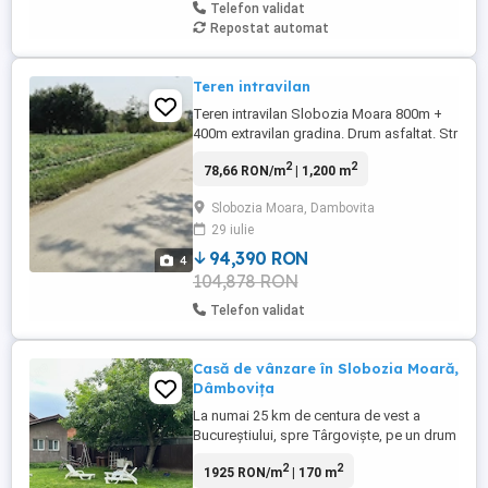
Telefon validat
Repostat automat
Teren intravilan
Teren intravilan Slobozia Moara 800m +
400m extravilan gradina. Drum asfaltat. Str
Garoafei
2
2
78,66 RON/m
| 1,200 m
Slobozia Moara, Dambovita
29 iulie
94,390 RON
4
104,878 RON
Telefon validat
Casă de vânzare în Slobozia Moară,
Dâmbovița
La numai 25 km de centura de vest a
Bucureștiului, spre Târgoviște, pe un drum
nou de 4 benzi, se afla aceasta
2
2
1925 RON/m
| 170 m
proprietate in Slobozia Moara. Casa