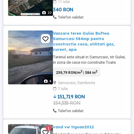
11 iulie
vecinătate. Puncte forte: 8 minute pana la
340 RON
intersectia A0 cu DN1A, care va face
10
legatura cu Corbeanca si apoi cu A3,
Telefon validat
respectiv A2 in prima ...
Vanzare teren Guliei Buftea
Samurcasi 584mp pentru
constructie casa, utilitati gaz,
curent, apa
Terenul este situat in Samurcasi, str Guliei,
in zona de case noi construite.Toate
utilitatile (curent, gaze) sunt in fata
2
2
259,79 RON/m
| 584 m
proprietatii. Deschidere 16ml Mall
Crevedia la 2km, Mega Image 500m,
4
Samurcasi, Dambovita
Kaufland, Lidl, Penny
7 iulie
151,719 RON
154,335 RON
Telefon validat
vand vw tiguan2012
1