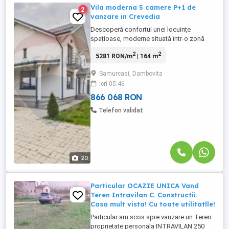
Vila moderna 5 camere P+1 de
2
vanzare in Crevedia
Descoperă confortul unei locuințe
spațioase, moderne situată într-o zonă
liniștită din Crevedia, ideală pentru cei care
2
2
5281 RON/m
| 164 m
își doresc un cămin generos, bine
compartimentat și aproape de natură, cu
Samurcasi, Dambovita
acces facil către Oras. Casa are o
ieri 05:46
suprafață construita de 196 mp și este
amplasată pe un teren de 559 mp, ...
866 068 RON
Telefon validat
20
Particular OCAZIE UNICA Vand
Teren Intravilan C. Constructii.
Casa mult vista! Cu toate utilitatlle!
Particular am scos spre vanzare un Teren
proprietate personala INTRAVILAN 250