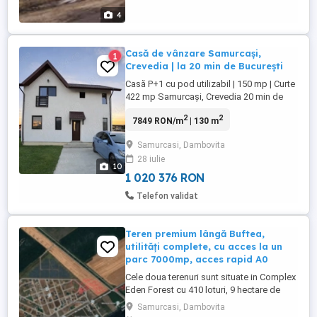
4
Casă de vânzare Samurcași,
1
Crevedia | la 20 min de București
Casă P+1 cu pod utilizabil | 150 mp | Curte
422 mp Samurcași, Crevedia 20 min de
București Proprietate situată într-un cartier
2
2
7849 RON/m
| 130 m
rezidențial matur, cu strada asfaltată și
comunitate formată. Zonă liniștită,
Samurcasi, Dambovita
pădurea este chiar in capătul străduței
28 iulie
rezidențiale. Vecini tineri, familii active cu
10
copii ...
1 020 376 RON
Telefon validat
Teren premium lângă Buftea,
utilități complete, cu acces la un
parc 7000mp, acces rapid A0
Cele doua terenuri sunt situate in Complex
Eden Forest cu 410 loturi, 9 hectare de
drumuri private cu latime de pana la 12
Samurcasi, Dambovita
metri și mii de hectare pădure în