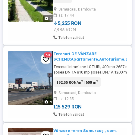
generoasa
Samurcasi, Dambovita
azi 17:44
1
5,255 RON
7,883 RON
Telefon validat
Terenuri DE VÂNZARE
38
SCHIMB:Apartamente,Autoturisme,Spaț
Terenuri Intravilane LOTURI; 400 mp 2687 mp
șosea DN 1A 810 mp șosea DN.1A 1200 mp
șosea DN.1A 1300 mp șosea DN 1A 1187 mp
2
2
192,55 RON/m
| 600 m
șosea DN 1A. 600 mp șosea DN 1A 9889 mp
Menționez: Terenurile sunt în zone diferite,
Samurcasi, Dambovita
deschidere șosea principală,prețurile diferă în
azi 12:35
funcție de teren și suprafață. Terenuri
9
Intravilane ...
115 529 RON
Telefon validat
Vânzare teren Samurcaşi, com.