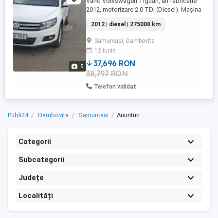
Vând Volkswagen Tiguan, an fabricație
2012, motorizare 2.0 TDI (Diesel). Mașina
este proprietate personală, înmatriculată
2012 | diesel | 275000 km
în România, rulată cu grijă și întreținută
corect. Toate actele sunt la zi, fiscalul se
Samurcasi, Dambovita
eliberează pe loc.Mașina funcționează
12 iunie
excelent, fără probleme mecanice sau
martori aprinși ...
37,696 RON
5
38,797 RON
Telefon validat
Publi24
Dambovita
Samurcasi
Anunturi
Categorii
Subcategorii
Județe
Localități