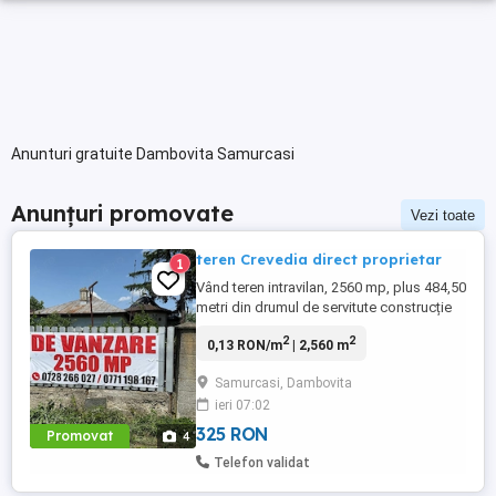
Anunturi gratuite Dambovita Samurcasi
Anunțuri promovate
Vezi toate
teren Crevedia direct proprietar
1
Vând teren intravilan, 2560 mp, plus 484,50
metri din drumul de servitute construcție
pe teren, utilități, ieșire la lac, stradal,
2
2
0,13 RON/m
| 2,560 m
deschidere 19,47 m la strada, Zona este
liniștită, în apropiere este un Mega Image
Samurcasi, Dambovita
si mai multe magazine si o grădiniță.
ieri 07:02
Prețul este ușor negociabil.
325 RON
Promovat
4
Telefon validat