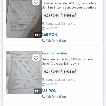
Teren intravilan de 5403 mp, deschidere
de 18 m, în zona sunt construite cartiere
rezidențiale. Mai multe detalii va oferim la
2
2
0,03 RON/m
| 5,403 m
telefon, direct proprietar. Util
Samurcasi, Dambovita
ieri 07:02
168 RON
2
Telefon validat
teren intravilan
Dețin teren intravilan, 8938 mp, strada
Guliei, Crevedia, Dâmbovița
2
2
0,01 RON/m
| 8,938 m
Samurcasi, Dambovita
ieri 07:02
115 RON
1
Telefon validat