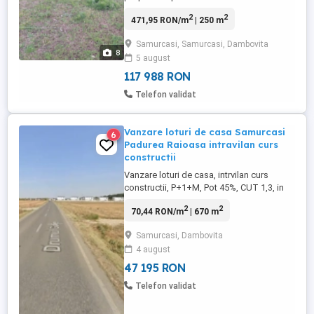
mp. Cu toate Utilitațile:- Curent
2
2
471,95 RON/m
| 250 m
Electric,Apa, Canalizare, internet fibra
optica, Gaze, pentru construcie casa pe
Samurcasi, Samurcasi, Dambovita
strada Luminii nr. 121 G 1. Srtada
8
5 august
invecinata cu Actorii Al. Arsinel, Stela
Popescu, Tora Vasilescu, Ernest ...
117 988 RON
Telefon validat
Vanzare loturi de casa Samurcasi
6
Padurea Raioasa intravilan curs
constructii
Vanzare loturi de casa, intrvilan curs
constructii, P+1+M, Pot 45%, CUT 1,3, in
localitatea Samurcasi, cu acces la Drumul
2
2
70,44 RON/m
| 670 m
Guliei (drum asfaltat), avand ca vecinatati
proiecte rezidentiale finalizate si in curs
Samurcasi, Dambovita
de executie. Suprafata totala a terenului
4 august
este de 670 mp, cu o deschidere de 20 ml
si acces ...
47 195 RON
Telefon validat