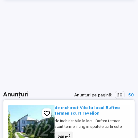
Anunțuri
20
50
Anunțuri pe pagină:
de inchiriat Vila la lacul Buftea
termen scurt revelion
de inchiriat Vila la lacul Buftea termen
scurt termen lung in spatele curtii este
acces direct la lacul Buftea living 50 mp
2
240 m
terasa 20 mp 5 dormitoare 2 bai curte