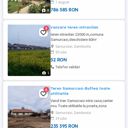
1 august
Lindab Construcție 2026 Aproximativ ...
786 585 RON
8
vanzare teren-intravilan
9
teren intravilan 22000 m,comuna
Samurcasi,deschidere 60m!
intabulat,proprietar Laurentiu !
Samurcasi, Dambovita
Asfaltat,toate utilitatile! Cartier de case
30 iulie
construit langa teren! Zona de padure in
52 RON
apropiere!
Telefon validat
1
Teren Samurcasi-Buftea toate
6
utilitatile
Vand tren Samurcasi intre case,cartier
nou.Toate utilitatile la poarta,zona
linistita,padure aproape si lac.Langa oras
Samurcasi, Dambovita
BUFTEA. Suprafata utila: 500 m ,gata de
29 iulie
construire. pret.45000 euro
235 395 RON