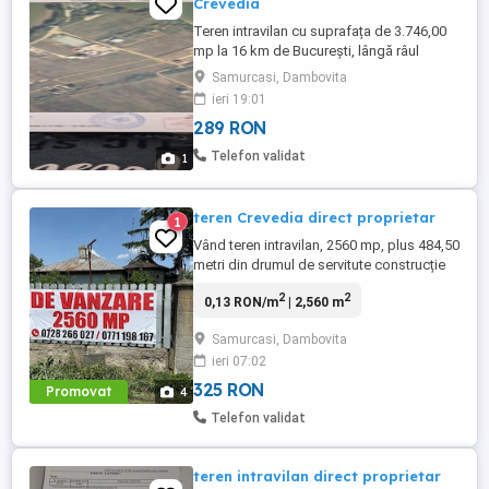
Crevedia
Teren intravilan cu suprafața de 3.746,00
mp la 16 km de Bucureşti, lângă râul
Colentina, sat Samurcaşi, com. Crevedia o
Samurcasi, Dambovita
zonă pitorească, foarte frumoasă.
ieri 19:01
Deschidere 25 ml. Utilități: gaze naturale la
289 RON
6 m, energie electrică la colțul terenului.
Telefon validat
1
teren Crevedia direct proprietar
1
Vând teren intravilan, 2560 mp, plus 484,50
metri din drumul de servitute construcție
pe teren, utilități, ieșire la lac, stradal,
2
2
0,13 RON/m
| 2,560 m
deschidere 19,47 m la strada, Zona este
liniștită, în apropiere este un Mega Image
Samurcasi, Dambovita
si mai multe magazine si o grădiniță.
ieri 07:02
Prețul este ușor negociabil.
325 RON
Promovat
4
Telefon validat
teren intravilan direct proprietar