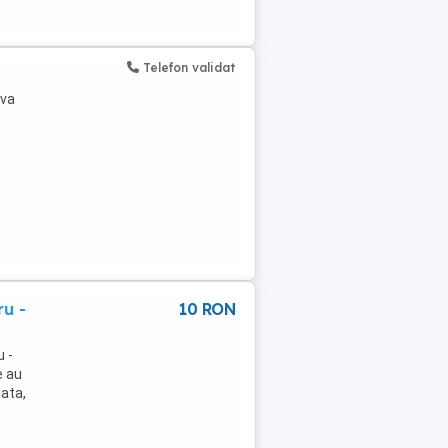
Telefon validat
eva
ru -
10 RON
u -
e au
iata,