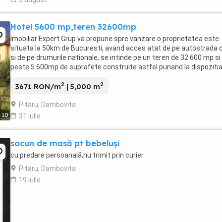
Hotel 5600 mp,teren 32600mp
Imobiliar Expert Grup va propune spre vanzare o proprietatea este
situata la 50km de Bucuresti, avand acces atat de pe autostrada 
si de pe drumurile nationale, se intinde pe un teren de 32.600 mp si
peste 5.600mp de suprafete construite astfel punand la dispoziti
turistilor un hotel cu 42de ...
2
2
3671 RON/m
| 5,000 m
Pitaru, Dambovita
10
31 iulie
sacun de masă pt bebeluși
cu predare persoanală,nu trimit prin curier
Pitaru, Dambovita
19 iulie