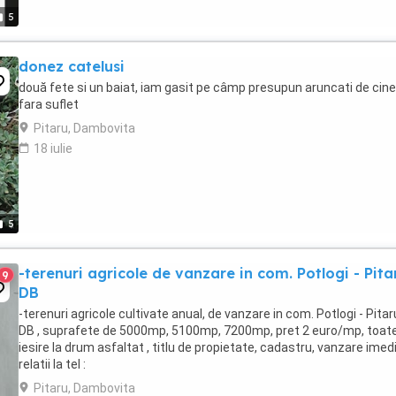
5
donez catelusi
două fete si un baiat, iam gasit pe câmp presupun aruncati de cin
fara suflet
Pitaru, Dambovita
18 iulie
5
-terenuri agricole de vanzare in com. Potlogi - Pita
9
DB
-terenuri agricole cultivate anual, de vanzare in com. Potlogi - Pitar
DB , suprafete de 5000mp, 5100mp, 7200mp, pret 2 euro/mp, toat
iesire la drum asfaltat , titlu de propietate, cadastru, vanzare imed
relatii la tel :
Pitaru, Dambovita