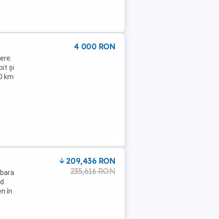
4 000 RON
ere:
it și
00 km
209,436 RON
235,616 RON
ebara
od
n în