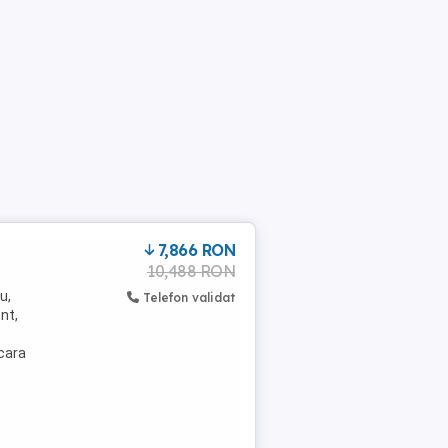
7,866 RON
10,488 RON
u,
Telefon validat
nt,
acara