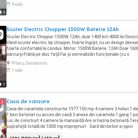
9 iulie
3
Scuter Electric Chopper 1500W Baterie 12Ah
Scuter Electric Chopper 1500W, 12Ah, doar 1400 km 4000 lei Descri
Vând scuter electric tip chopper, foarte îngrijit, cu un design deoseb
foarte confortabil la condus. Motor: 1500W Baterie: 12Ah Doar 16
parcurși Frână pe disc față Far și semnalizări funcționale (cu o
excepție) ...
Pitaru, Dambovita
1 iulie
2
Casa de vanzare
3
Casa din caramida constructie 1977 150 mp 4 camere 3 holuri 1 d
1 beci betonat cu acces din casă 3 anexe din caramida 1 garaj 1 p
Loc de construit 4 camere la mansardă Are si hazna betonată Tere
suprafață totală de 1000 mp imprejmuit .. Gard din beton si șipci
metalice...poartă metal... Stâlpi ...
2
2