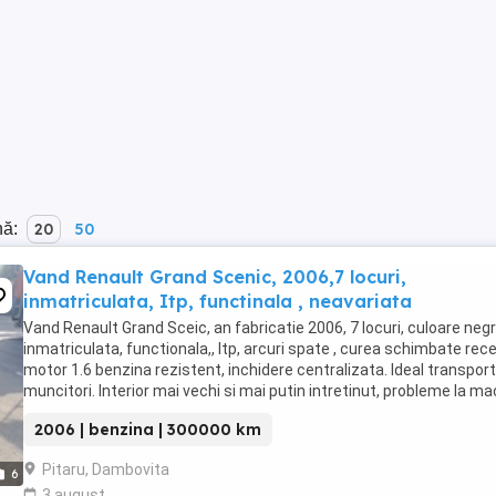
nă:
20
50
Vand Renault Grand Scenic, 2006,7 locuri,
inmatriculata, Itp, functinala , neavariata
Vand Renault Grand Sceic, an fabricatie 2006, 7 locuri, culoare negr
inmatriculata, functionala,, Itp, arcuri spate , curea schimbate rece
motor 1.6 benzina rezistent, inchidere centralizata. Ideal transport
muncitori. Interior mai vechi si mai putin intretinut, probleme la m
la geamul lat ...
2006 | benzina | 300000 km
Pitaru, Dambovita
6
3 august