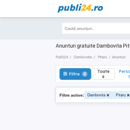
publi
24
.ro
Toate
Perso
Filtre
2
8
7
Anunturi gratuite Dambovita Pit
Publi24
Dambovita
Pitaru
Anunturi
Toate
Pers
Filtre
2
8
7
Filtre active:
Dambovita
Pitaru