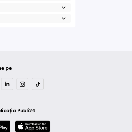
ne pe
licația Publi24