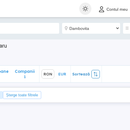
ane
Companii
RON
EUR
Sortează
Contul meu
1
aru
oane
Companii
RON
EUR
Sortează
1
Șterge toate filtrele