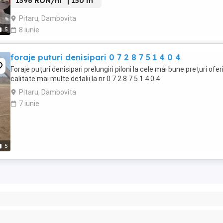
1396 RON/m
| 150 m
Pitaru, Dambovita
5
8 iunie
foraje puturi denisipari 0 7 2 8 7 5 1 4 0 4
Foraje puțuri denisipari prelungiri piloni la cele mai bune prețuri ofe
calitate mai multe detalii la nr 0 7 2 8 7 5 1 4 0 4
Pitaru, Dambovita
7 iunie
5