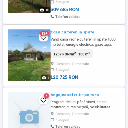
6 august
Deschidere la Stradă: 16 m. Branşată la
curent. (İnstalație ...
309 685 RON
10
Telefon validat
Casa cu teren in spate
124
Vand casa veche cu teren in spate 1000
mp total, energie electrica, gaze ,apa.
Pentru detalii sunati la numarul de telefon.
2
2
1207 RON/m
| 100 m
Nu raspund la mesaje.
Comisani, Dambovita
6 august
120 725 RON
6
Angajez sofer tir pe tara
3
Program de luni până vineri, salariu
motivant, curse pe țară, posibilitatea
acordării de mașină de servici, mai multe
Comisani, Dambovita
detalii la telefon
4 august
Telefon validat