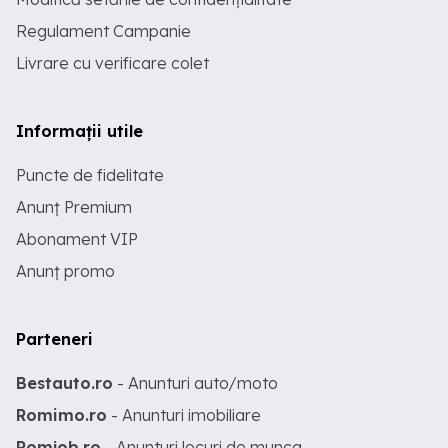
Regulament Campanie
Livrare cu verificare colet
Informații utile
Puncte de fidelitate
Anunț Premium
Abonament VIP
Anunț promo
Parteneri
Bestauto.ro
- Anunturi auto/moto
Romimo.ro
- Anunturi imobiliare
Romjob.ro
- Anunturi locuri de munca