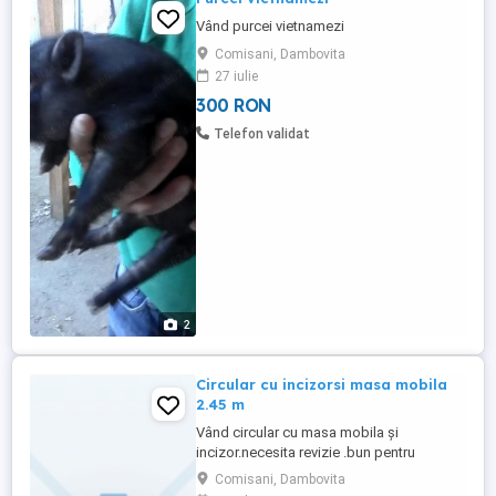
Vând purcei vietnamezi
Comisani, Dambovita
27 iulie
300 RON
Telefon validat
2
Circular cu incizorsi masa mobila
2.45 m
Vând circular cu masa mobila și
incizor.necesita revizie .bun pentru
formatizat . Se poate vedea in Lazuri
Comisani, Dambovita
Dâmbovița motor nou 4 kw.masa mobila