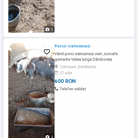
1
Porcii vietnamezi
Vând porci vietnamezi vieri ,scroafe
gestante Valea lunga Dâmbovița
Comisani, Dambovita
27 iulie
600 RON
Telefon validat
1