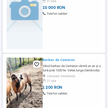
27 iulie
2.45 m
10 000 RON
Telefon validat
Berbec de Camerun
Vând berbec de Camerun vârstă un an și o
lună preț 1200 lei .Valea lunga Dâmbovița
Comisani, Dambovita
27 iulie
1 200 RON
Telefon validat