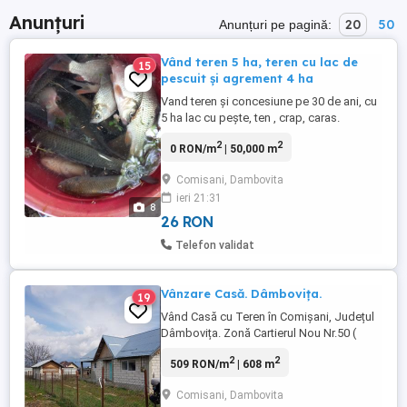
Anunțuri
20
50
Anunțuri pe pagină:
Vând teren 5 ha, teren cu lac de
15
pescuit și agrement 4 ha
Vand teren și concesiune pe 30 de ani, cu
5 ha lac cu pește, ten , crap, caras.
Amenajat cu căsuțe cu 2,3 și 4 paturi, baie,
2
2
0 RON/m
| 50,000 m
televizor. Restaurant, grătar, barca de
agrement. La 50 km de București. O oază
Comisani, Dambovita
de recreere. Prețul este redus la 50%, doar
ieri 21:31
la fața locului totul e negociabil. Tel , email
8
...
26 RON
Telefon validat
Vânzare Casă. Dâmbovița.
19
Vând Casă cu Teren în Comişani, Județul
Dâmbovița. Zonă Cartierul Nou Nr.50 (
Împărțită în dormitor, bucătărie-sufragerie,
2
2
509 RON/m
| 608 m
hol, cămară, baie, terasă ) Teren intravilan:
608 mp. Suprafață Construită Casă: 97
Comisani, Dambovita
mp. Suprafață Construită Garaj: 20 mp.