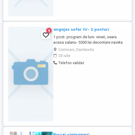
angajez sofer tir- 2 posturi
4
1 post- program de luni- vineri, seara
acasa salariu- 5500 lei decontare naveta
curse interne 1 post sofer tir curse tara, de
Comisani, Dambovita
luni-vineri salariu- 7000 lei decontare
28 iulie
naveta
Telefon validat
Purcei vietnamezi