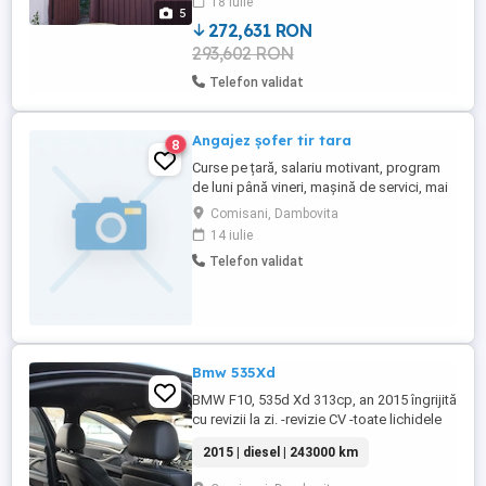
18 iulie
5
272,631 RON
293,602 RON
Telefon validat
Angajez șofer tir tara
8
Curse pe țară, salariu motivant, program
de luni până vineri, mașină de servici, mai
multe detalii la telefon
Comisani, Dambovita
14 iulie
Telefon validat
Bmw 535Xd
BMW F10, 535d Xd 313cp, an 2015 îngrijită
cu revizii la zi. -revizie CV -toate lichidele
inlocuite -plăcute discuri -egr+racitor nou
2015 | diesel | 243000 km
(rechemare) -airbag volan (rechemare). -
nu are scurgeri -toate sistemele