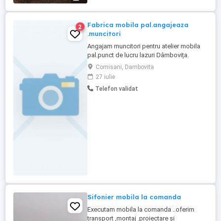
Fabrica mobila pal.angajeaza
2
.muncitori
Angajam muncitori pentru atelier mobila
pal.punct de lucru lazuri Dâmbovița.
asiguram suport să învățați o meserie .
Comisani, Dambovita
27 iulie
Telefon validat
Sifonier mobila la comanda
Executam mobila la comanda ..oferim
transport ,montaj .proiectare și