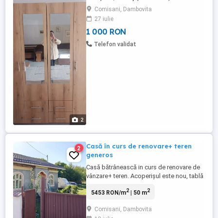
consultanță
Comisani, Dambovita
27 iulie
1 000 RON
Telefon validat
2
Casă în curs de renovare+ teren
2
generos
Casă bătrânească in curs de renovare de
vânzare+ teren. Acoperișul este nou, tablă
groasă lindab, puț apă potabilă în curte.
2
2
5453 RON/m
| 50 m
toate utilitățile la poartă (gaze, apă,
canalizare).
Comisani, Dambovita