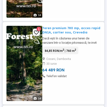
14
Teren premium 780 mp, acces rapid
1
DN1A, cartier nou, Crevedia
Dacă ești în căutarea unui teren de
vanzare într-o locație pitorească, te invit
să descoperi această oportunitate unică
2
2
84,85 RON/m
| 760 m
din localitatea Cocani, judetul Dambovita.
Aici, la doar 12.300 euro, poți achiziționa
Cocani, Dambovita
un teren generos de 800 de metri patrati,
30 iunie
ideal pentru construirea casei visurilor
tale. Cu Promoția ...
64 489 RON
Telefon validat
14