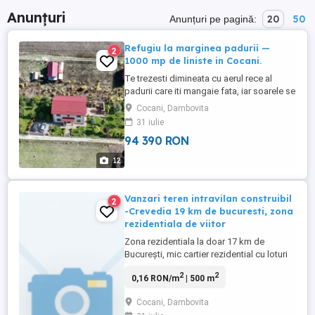
Anunțuri
20
50
Anunțuri pe pagină:
Refugiu la marginea padurii —
2
1000 mp de liniste in Cocani.
Te trezesti dimineata cu aerul rece al
padurii care iti mangaie fata, iar soarele se
strecoara printre coroanele copacilor ca o
Cocani, Dambovita
promisiune. Acest teren de 1000 mp,
31 iulie
situat in satul Cocani, este o foaie alba
94 390 RON
pentru visurile tale fie ca vrei o casa de
weekend, un proiect de familie sau un
12
refugiu permanent. ...
Vanzari teren intravilan construibil
2
-Crevedia 19 km de bucuresti, zona
rezidentiala de viitor
Zona rezidentiala la doar 17 km de
București, mic cartier rezidential cu loturi
de teren intravilan construibil cu PUZ
2
2
0,16 RON/m
| 500 m
aprobat in anul 2008, parcele de 500 mp.
si 1000 mp., cu drumuri in interirul
Cocani, Dambovita
cartierului, acces la DN1A, langă ansambul