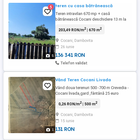
teren cu casa bătrânească
5
Teren intravilan 670 mp + casă
bătrânească Cocani deschidere 13 m la
șosea principală, la 20 km de Bucureșt Se
2
2
203,49 RON/m
| 670 m
oferă spre vânzare casă bătrânească cu
teren aferent, în suprafață de 670 mp,
Cocani, Dambovita
situat în localitatea Cocani, județul
26 iunie
Dâmbovița, cu o deschidere generoasă
de 13 metri direct la șoseaua principală ...
136 341 RON
5
Telefon validat
Vând Teren Cocani Livada
Vând doua terenuri 500 -700 m Crevedia -
Cocani livada,gard ,fântână 25 euro
Contact: Adrian Popescu, tel:
2
2
0,26 RON/m
| 500 m
Cocani, Dambovita
15 iunie
131 RON
1