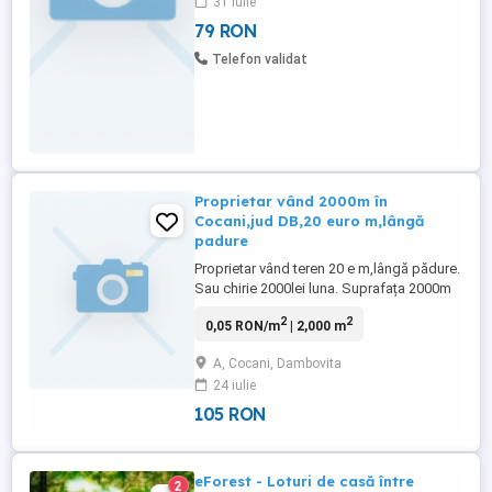
31 iulie
eForest si Academia Titi Aur, cartierul este
inconjurat de 2 ...
79 RON
Telefon validat
Proprietar vând 2000m în
Cocani,jud DB,20 euro m,lângă
padure
Proprietar vând teren 20 e m,lângă pădure.
Sau chirie 2000lei luna. Suprafața 2000m
2
2
0,05 RON/m
| 2,000 m
A, Cocani, Dambovita
24 iulie
105 RON
eForest - Loturi de casă între
2