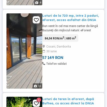
9
Loturi de la 720 mp, intre 2 paduri,
eForest, acces asfaltat din DN1A
Bun venit în cel mai mare cartier de lângă
Bucureți din mijlocul naturii: eForest
Estate. La doar câțiva pași de agitația
2
2
84,04 RON/m
| 680 m
orașului, dar suficient de aproape pentru a
menține accesul facil la un drum național,
Cocani, Dambovita
ia naștere un ansamblu rezidențial unic,
30 iunie
conceput pentru cei care își doresc o viață
echilibrată, ...
57 149 RON
Telefon validat
11
Loturi de teren în eForest, după
1
Buftea, cu acces direct la DN1A