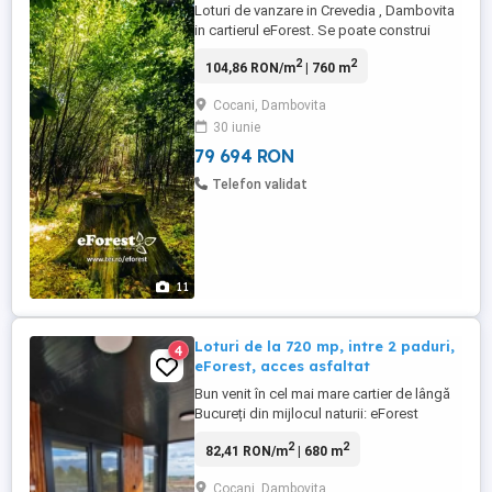
Loturi de vanzare in Crevedia , Dambovita
in cartierul eForest. Se poate construi
imediat, 60 de stâlpi montați, drumuri de
2
2
104,86 RON/m
| 760 m
12 metri cu fundație de asfalt, la vizionare
se identifică și vizioneaza lotul dorit.
Cocani, Dambovita
Cumpărătorul primește un ghid ultil la
30 iunie
vânzare și asisitență pentru obținerea
Autorizației ...
79 694 RON
Telefon validat
11
Loturi de la 720 mp, intre 2 paduri,
4
eForest, acces asfaltat
Bun venit în cel mai mare cartier de lângă
Bucureți din mijlocul naturii: eForest
Estate. Loturile sunt așezate într-o zonă
2
2
82,41 RON/m
| 680 m
verde, retrasă, între două masive de
pădure, ceea ce înseamnă liniște, aer curat
Cocani, Dambovita