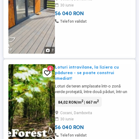
și umbră naturală în zilele de vară. E o
30 iunie
zonă care deja prinde contur rezidențial,
nu e doar plan ...
56 040 RON
Telefon validat
7
Loturi intravilane, la liziera cu
6
pădurea - se poate construi
imediat!
Loturi de teren amplasate într-o zonă
verde protejată, între două păduri, într-un
cadru natural, lângă București, la 16 km de
2
2
84,02 RON/m
| 667 m
Șoseaua de Centură. Liniște, aer curat și
intimitate, într-o zonă în plină dezvoltare
Cocani, Dambovita
ideală pentru cei care își doresc o locuință
30 iunie
la marginea naturii, fără să renunțe la ...
56 040 RON
Telefon validat