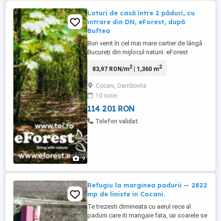
Loturi de casă între 2 păduri, cu
intrare din DN, eForest, după
Buftea
Bun venit în cel mai mare cartier de lângă
Bucureți din mijlocul naturii: eForest
Estate. La doar câțiva pași de agitația
2
2
83,97 RON/m
| 1,360 m
orașului, dar suficient de aproape pentru a
menține accesul facil la un drum național,
Cocani, Dambovita
ia naștere un ansamblu rezidențial unic,
10 iunie
conceput pentru cei care își doresc o viață
...
114 201 RON
Telefon validat
9
Refugiu la marginea padurii — 2822
mp de liniste in Cocani.
Te trezesti dimineata cu aerul rece al
padurii care iti mangaie fata, iar soarele se