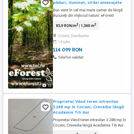
păduri, iluminat, străzi amenajate
Bun venit în cel mai mare cartier de lângă
Bucureți din mijlocul naturii: eForest
Estate. La doar câțiva pași de agitația
2
2
83,9 RON/m
| 1,360 m
orașului, dar suficient de aproape pentru a
menține accesul facil la un drum național,
Cocani, Dambovita
ia naștere un ansamblu rezidențial unic,
14 iulie
conceput pentru cei care își doresc o viață
echilibrată, ...
114 099 RON
Telefon validat
11
Proprietar Vând teren intravilan
3.288 mp în Cocani, Crevedia lângă
Academia Titi Aur
Proprietar Vând teren intravilan 3.288 mp în
Cocani, Crevedia lângă Academia Titi Aur
Oportunitate excelentă de investiție sau