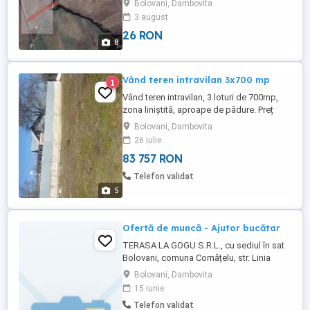
Bolovani, Dambovita
pentru constructii,utilitati in apropiere. 5 euro
3 august
mp, https: goo.gl maps P538qoAz7doB1wSS6
26 RON
8
Vând teren intravilan 3x700 mp
1
Vând teren intravilan, 3 loturi de 700mp,
zona liniștită, aproape de pădure. Preț
16000 euro lot , negociabil. Direct
Bolovani, Dambovita
proprietar.
26 iulie
83 757 RON
Telefon validat
5
Ofertă de muncă - Ajutor bucătar
TERASA LA GOGU S.R.L., cu sediul în sat
Bolovani, comuna Cornățelu, str. Linia
Nouă, nr.480A, județul Dâmbovița, scoate
Bolovani, Dambovita
la concurs 5 posturi de - Ajutor bucătar -
15 iunie
941101. Cerințe: seriozitate, competență,
Telefon validat
persoane cu simțul răspunderii și decență