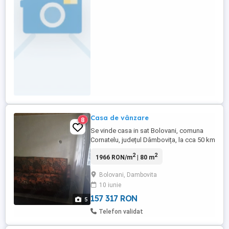
în comunicare, studii generale și
experiență în domeniu, ...
Casa de vânzare
8
Se vinde casa in sat Bolovani, comuna
Cornatelu, județul Dâmbovița, la cca 50 km
de București. Casa este racordata la
2
2
1966 RON/m
| 80 m
reteaua de curent electric, actele la zi, are
4 camere, magazii, fantana mare (80 cm in
Bolovani, Dambovita
diametru), garduri. Suprafata totala
10 iunie
1900m. Mai multe detalii la tel .
157 317 RON
5
Telefon validat