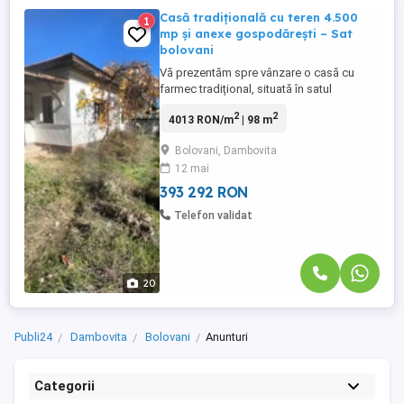
Casă tradițională cu teren 4.500
1
mp și anexe gospodărești – Sat
bolovani
Vă prezentăm spre vânzare o casă cu
farmec tradițional, situată în satul
Bolovani, comuna Cornețelu, la doar 45
2
2
4013 RON/m
| 98 m
km de București și 24 km de Târgoviște, o
locație ideală pentru cei care caută liniște,
Bolovani, Dambovita
aer curat și un stil de viață autentic,
12 mai
aproape de natură. Proprietatea dispune
de o suprafață totală ...
393 292 RON
Telefon validat
20
Publi24
Dambovita
Bolovani
Anunturi
Categorii