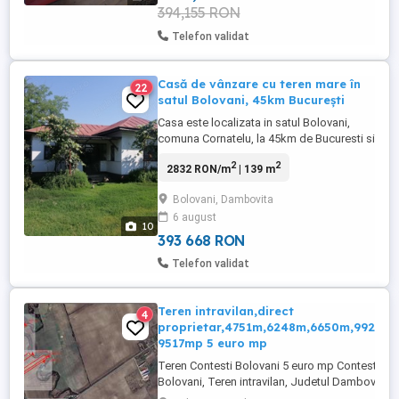
394,155 RON
Telefon validat
Casă de vânzare cu teren mare în
22
satul Bolovani, 45km București
Casa este localizata in satul Bolovani,
comuna Cornatelu, la 45km de Bucuresti si
24km de Targoviste, ceea ce permite
2
2
2832 RON/m
| 139 m
naveta. Potrivita pt. viata "off-grid",
deoarece are sursa proprie de apa
Bolovani, Dambovita
(fantana proprie), anexe pt. animale, teren
6 august
pt. cultivat legume si foraj pt. animale,
10
pomi fructiferi. Incalzirea ...
393 668 RON
Telefon validat
Teren intravilan,direct
4
proprietar,4751m,6248m,6650m,9925mp
9517mp 5 euro mp
Teren Contesti Bolovani 5 euro mp Contesti-
Bolovani, Teren intravilan, Judetul Dambovita
acces din DN 7, Bucuresti-Targoviste,la, pretabi