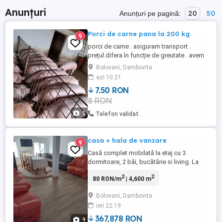
Anunțuri
20
50
Anunțuri pe pagină:
Porci de carne pana la 200 kg
9
porci de carne . asiguram transport .
prețul.difera în funcție de greutate . avem
de la 20 kg pana la 200 kg
Bolovani, Dambovita
azi 10:21
7.50 RON
8 RON
1
Telefon validat
casa + hala de vanzare
9
Casă complet mobilată la etaj cu 3
dormitoare, 2 băi, bucătărie si living. La
parter - hală 200 mp. Celălalt imobil -
2
2
80 RON/m
| 4,600 m
parter - hală 100 mp, iar la etaj 100 mp (
liber) Curtea dispune de 2 puțuri. Casa se
Bolovani, Dambovita
află în bolovani, jud.Dambovita Mai multe
ieri 22:19
detalii la nr.
367,878 RON
9