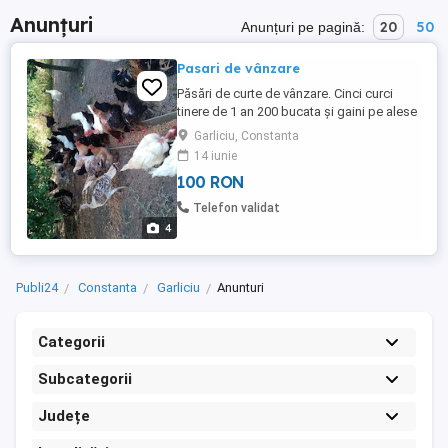
Anunțuri
20
50
Anunțuri pe pagină:
Pasari de vânzare
Păsări de curte de vânzare. Cinci curci
tinere de 1 an 200 bucata și gaini pe alese
100 bucata.pentru informații la telefon în
Garliciu, Constanta
Gârliciu jud Constanța.
14 iunie
100 RON
Telefon validat
4
Publi24
Constanta
Garliciu
Anunturi
Categorii
Subcategorii
Județe