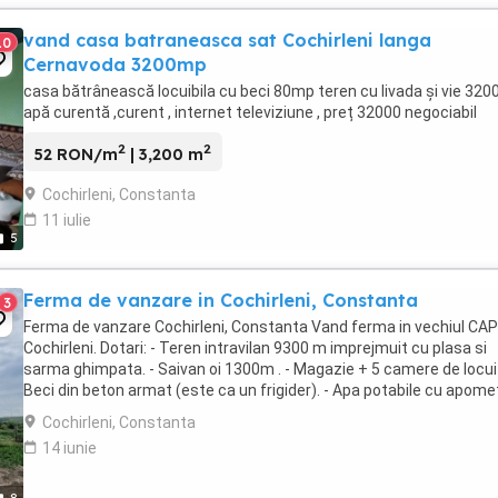
vand casa batraneasca sat Cochirleni langa
10
Cernavoda 3200mp
casa bătrânească locuibila cu beci 80mp teren cu livada și vie 32
apă curentă ,curent , internet televiziune , preț 32000 negociabil
2
2
52 RON/m
| 3,200 m
Cochirleni, Constanta
11 iulie
5
Ferma de vanzare in Cochirleni, Constanta
3
Ferma de vanzare Cochirleni, Constanta Vand ferma in vechiul CAP
Cochirleni. Dotari: - Teren intravilan 9300 m imprejmuit cu plasa si
sarma ghimpata. - Saivan oi 1300m . - Magazie + 5 camere de locuit
Beci din beton armat (este ca un frigider). - Apa potabile cu apomet
Canalizare. - Transformator ...
Cochirleni, Constanta
14 iunie