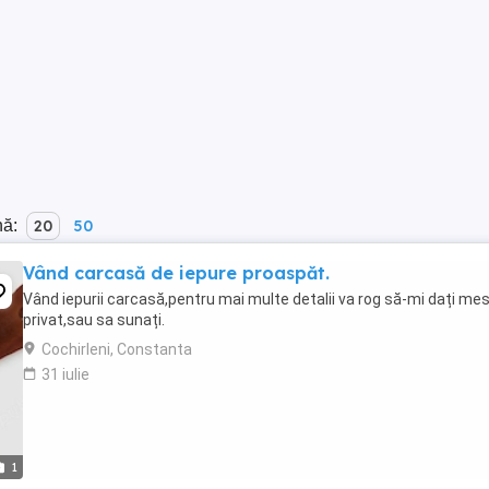
nă:
20
50
Vând carcasă de iepure proaspăt.
Vând iepurii carcasă,pentru mai multe detalii va rog să-mi dați mes
privat,sau sa sunați.
Cochirleni, Constanta
31 iulie
1