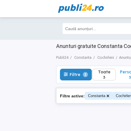
publi
24
.ro
Toate
Perso
Filtre
2
3
3
Anunturi gratuite Constanta Coc
Publi24
Constanta
Cochirleni
Anuntu
Toate
Pers
Filtre
2
3
3
Filtre active:
Constanta
Cochirlen