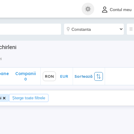
ane
Companii
RON
EUR
Sortează
Contul meu
0
hirleni
ri
oane
Companii
RON
EUR
Sortează
0
i
Șterge toate filtrele