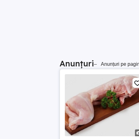
Anunțuri
–
Anunțuri pe pagi