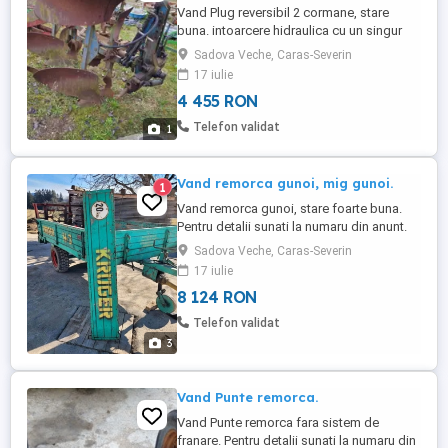
Vand Plug reversibil 2 cormane, stare
buna. intoarcere hidraulica cu un singur
furtun.
Sadova Veche, Caras-Severin
17 iulie
4 455 RON
Telefon validat
1
Vand remorca gunoi, mig gunoi.
1
Vand remorca gunoi, stare foarte buna.
Pentru detalii sunati la numaru din anunt.
Sadova Veche, Caras-Severin
17 iulie
8 124 RON
Telefon validat
3
Vand Punte remorca.
Vand Punte remorca fara sistem de
franare. Pentru detalii sunati la numaru din