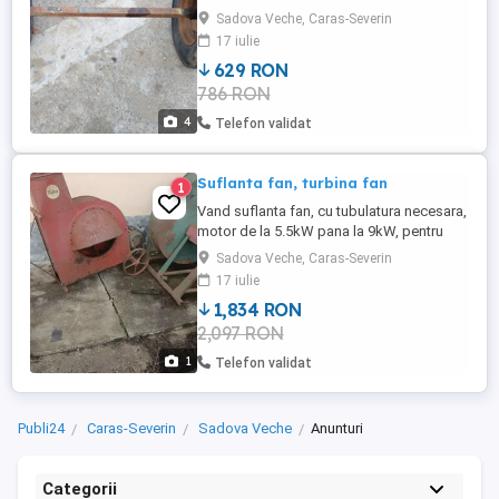
anunt.
Sadova Veche, Caras-Severin
17 iulie
629 RON
786 RON
4
Telefon validat
Suflanta fan, turbina fan
1
Vand suflanta fan, cu tubulatura necesara,
motor de la 5.5kW pana la 9kW, pentru
detalii sunati la numaru din anunt.
Sadova Veche, Caras-Severin
17 iulie
1,834 RON
2,097 RON
1
Telefon validat
Publi24
Caras-Severin
Sadova Veche
Anunturi
Categorii