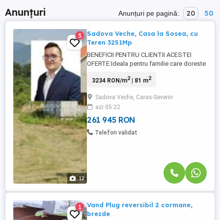
Anunțuri
20
50
Anunțuri pe pagină:
Sadova Veche, Casa la Sosea, cu
5
Teren 3251Mp
BENEFICII PENTRU CLIENTII ACESTEI
OFERTE:Ideala pentru familie care doreste
casa noua 2016, cu lucrarile terminate la
2
2
3234 RON/m
| 81 m
rosu,aflata la cca 20 Km de Caransebes;
Vizioneaza 19 fotografii pe site-ul propriu
Sadova Veche, Caras-Severin
al agentiei resita.activimob.ro Consultant
azi 05:22
Imobiliar Ioan Sirbu. Biroul Imobiliar Activ
Imob Caransebes va ...
261 945 RON
Telefon validat
12
Vand Plug reversibil 2 cormane,
1
brezde