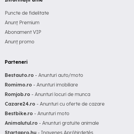
Puncte de fidelitate
Anunț Premium
Abonament VIP
Anunț promo
Parteneri
Bestauto.ro
- Anunturi auto/moto
Romimo.ro
- Anunturi imobiliare
Romjob.ro
- Anunturi locuri de munca
Cazare24.ro
- Anunturi cu oferte de cazare
Bestbike.ro
- Anunturi moto
Animalutul.ro
- Anunturi gratuite animale
Startapro.hu
- Ingyenes Apróhirdetés