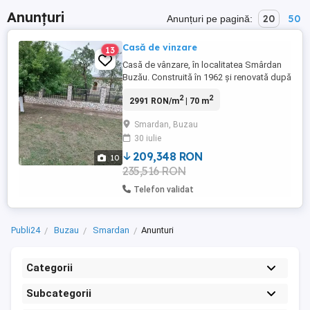
Anunțuri
20
50
Anunțuri pe pagină:
Casă de vinzare
13
Casă de vânzare, în localitatea Smârdan
Buzău. Construită în 1962 și renovată după
revoluție. Are 5 camere, bucătărie, cămară
2
2
2991 RON/m
| 70 m
și alte utilități. Camerele au dușumele,
podini și ferestre din lemn si 3 sobe de
Smardan, Buzau
teracotă. Casa este racordată la curent
30 iulie
electric și are fântână în curte cu hidrofor
și pompă. ...
209,348 RON
10
235,516 RON
Telefon validat
Publi24
Buzau
Smardan
Anunturi
Categorii
Subcategorii