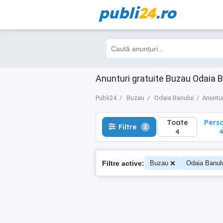
publi
24
.ro
Toate
Perso
Filtre
2
4
4
Anunturi gratuite Buzau Odaia B
Publi24
Buzau
Odaia Banului
Anuntur
Toate
Pers
Filtre
2
4
Filtre active:
Buzau
Odaia Banul