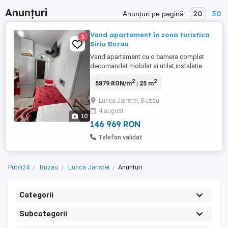
Anunțuri
20
50
Anunțuri pe pagină:
Vand apartament în zona turistica
3
Siriu Buzau
Vand apartament cu o camera complet
decomandat mobilat si utilat,instalatie
noua de curent pe cupru,curent trifazic
2
2
5879 RON/m
| 25 m
380v,instalatie apa pe cupru,geamuri si uși
noi,centrala electrica,calorifere ,mobila
Lunca Jaristei, Buzau
noua,lustre cu telecomanda,etc,bloc
4 august
anvelopat anul trecut,acoperis bloc
10
schimbat acum 4 ani.apatamentul ...
146 969 RON
Telefon validat
Publi24
Buzau
Lunca Jaristei
Anunturi
Categorii
Subcategorii