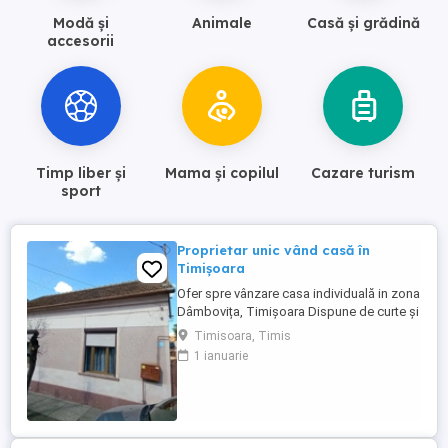
Modă și
Animale
Casă și grădină
accesorii
Timp liber și
Mama și copilul
Cazare turism
sport
Proprietar unic vând casă în
Timișoara
Ofer spre vânzare casa individuală in zona
Dâmbovița, Timișoara Dispune de curte și
grădină Teren 450 m2 Posibilitate de
Timisoara, Timis
mansardare, extindere Zonă rezidențială,
1 ianuarie
liniștită, aproape de mijloace de transport,
centre comerciale, scolii, grădinițe.