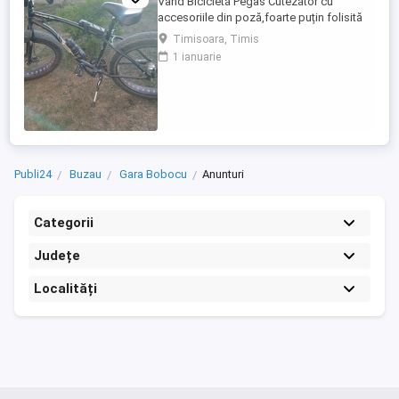
Vând Bicicletă Pegas Cutezător cu
accesoriile din poză,foarte puțin folisită
cauciucuri aproape noi
Timisoara, Timis
1 ianuarie
Publi24
Buzau
Gara Bobocu
Anunturi
Categorii
Județe
Localități