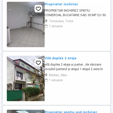
Proprietar inchiriez
PROPRIETAR INCHIRIEZ SPATIU
COMERCIAL BUCATARIE SAD 30 MP CU 50
MP SPATIU ACOPERIT SI 80 MP
Timisoara, Timis
TERASA.LA CASA IN ZONA DE BLOCURI
1 ianuarie
LA ARTERA PRINCIPALA.CHIRIA 1200 EURO
LUNA; GARANZIA 1 LUNA.***FARA
COSTURI DE AGENTIE!!!*** TEL.
Vilă duplex 2 etaje
vilă duplex 2 etaje și parter , de vânzare
locuibil parterul și etajul 1 etajul 2 este în
amenajare garaj parter curte mare 175 mp
Medias, Sibiu
în spate individuală și în față 30 mp
1 ianuarie
parcare individuală în față curent trifazic
centrală viesmann nouă pe instalație de
cupru termopane tripan peste tot vila este
...
Proprietar spatiu sad inchiriez