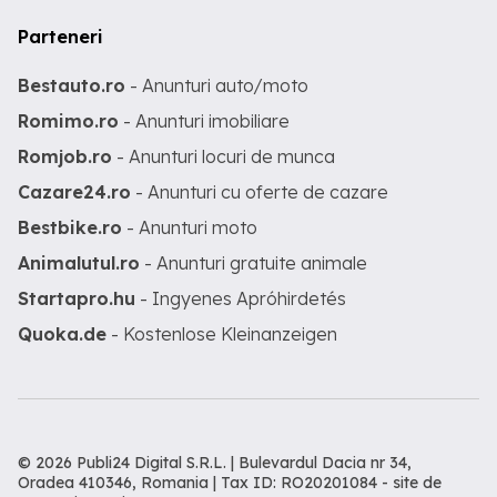
Parteneri
Bestauto.ro
- Anunturi auto/moto
Romimo.ro
- Anunturi imobiliare
Romjob.ro
- Anunturi locuri de munca
Cazare24.ro
- Anunturi cu oferte de cazare
Bestbike.ro
- Anunturi moto
Animalutul.ro
- Anunturi gratuite animale
Startapro.hu
- Ingyenes Apróhirdetés
Quoka.de
- Kostenlose Kleinanzeigen
© 2026 Publi24 Digital S.R.L. | Bulevardul Dacia nr 34,
Oradea 410346, Romania | Tax ID: RO20201084 -
site de