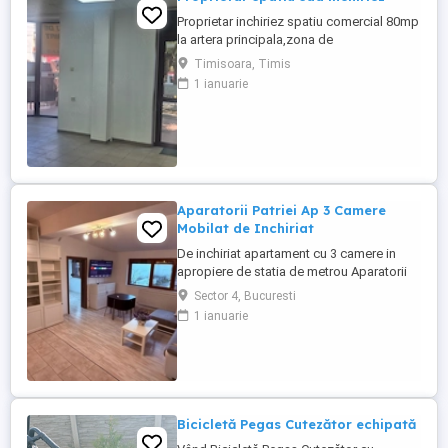
Proprietar inchiriez spatiu comercial 80mp
la artera principala,zona de
blocuri,scoala...preț 1000EURO + 1 luna
Timisoara, Timis
garanție.tel.
1 ianuarie
Aparatorii Patriei Ap 3 Camere
Mobilat de Inchiriat
De inchiriat apartament cu 3 camere in
apropiere de statia de metrou Aparatorii
Patriei, sector 4, Bucuresti, aproximativ 5
Sector 4, Bucuresti
minute de mers pe jos. Se inchiriaza
1 ianuarie
mobilat utilat cum arata in foto. Exista loc
de parcare, separat 50 euro luna. Fara
animale de companie. Contract minim 1
an. Pentru mai ...
Bicicletă Pegas Cutezător echipată