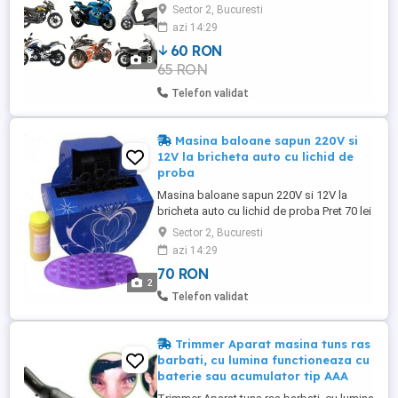
190cmx85cmx115cm 50lei, M
Sector 2, Bucuresti
200cmx95cmx110cm 50lei, L
azi 14:29
220cmx95cmx110cm 55lei, XL
60 RON
230x95x125cm 60lei, XXL245X105X125CM
8
65 RON
65CM, 70lei, XXXL 265x105x125cm 70lei,
XXXXL 295x110x140cm 80lei. elastic fata
Telefon validat
spate, inchidere cu carabina pe spate, ...
Masina baloane sapun 220V si
12V la bricheta auto cu lichid de
proba
Masina baloane sapun 220V si 12V la
bricheta auto cu lichid de proba Pret 70 lei
Livrare gratis in Bucuresti la Bucur Obor
Sector 2, Bucuresti
sau prin curier. Telefon
azi 14:29
70 RON
2
Telefon validat
Trimmer Aparat masina tuns ras
barbati, cu lumina functioneaza cu
baterie sau acumulator tip AAA