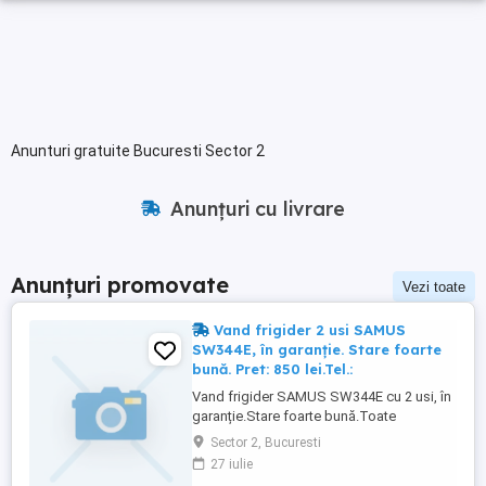
Anunturi gratuite Bucuresti Sector 2
Anunțuri cu livrare
Anunțuri promovate
Vezi toate
Vand frigider 2 usi SAMUS
SW344E, în garanție. Stare foarte
bună. Pret: 850 lei.Tel.:
Vand frigider SAMUS SW344E cu 2 usi, în
garanție.Stare foarte bună.Toate
actele.Utilizat aprox. 1 an si 8 luni. Pret:850
Sector 2, Bucuresti
lei.Tel.:
27 iulie