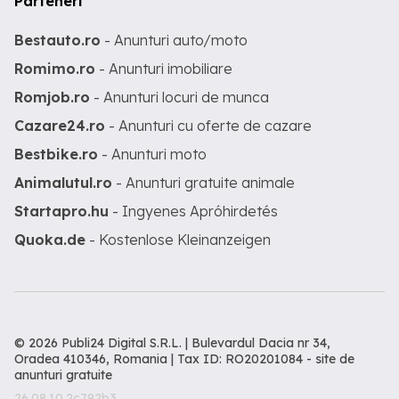
Parteneri
Bestauto.ro
- Anunturi auto/moto
Romimo.ro
- Anunturi imobiliare
Romjob.ro
- Anunturi locuri de munca
Cazare24.ro
- Anunturi cu oferte de cazare
Bestbike.ro
- Anunturi moto
Animalutul.ro
- Anunturi gratuite animale
Startapro.hu
- Ingyenes Apróhirdetés
Quoka.de
- Kostenlose Kleinanzeigen
© 2026 Publi24 Digital S.R.L. | Bulevardul Dacia nr 34,
Oradea 410346, Romania | Tax ID: RO20201084 -
site de
anunturi gratuite
26.08.10.2c792b3