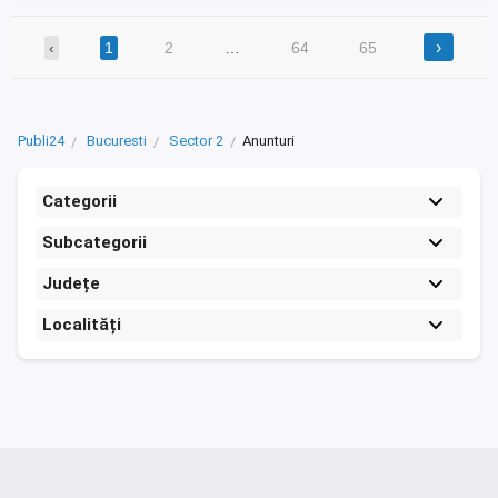
›
‹
1
2
…
64
65
Publi24
Bucuresti
Sector 2
Anunturi
Categorii
Subcategorii
Județe
Localități