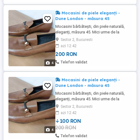
Mocasini de piele eleganți -
Dune London - măsura 45
Mocasini bărbătești, din piele naturală,
eleganți, măsura 45. Mici urme de la
probat Culoare maro, elegantă, ușor de
Sector 2, Bucuresti
asortat. Lungimea pantofului la interior: 29
azi 12:42
cm Talpa și toc din material durabil cu
200 RON
înălțimea de 2cm MADE IN INDIA Preț ușor
negociabil. Predare personală în
Telefon validat
4
București-Ilfov sau ...
Mocasini de piele eleganți -
Dune London - măsura 45
Mocasini bărbătești, din piele naturală,
eleganți, măsura 45. Mici urme de la
probat Culoare maro, elegantă, ușor de
Sector 2, Bucuresti
asortat. Lungimea pantofului la interior: 29
azi 12:42
cm Talpa și toc din material durabil cu
100 RON
înălțimea de 2cm MADE IN INDIA Preț ușor
200 RON
negociabil. Predare personală în
4
București-Ilfov sau ...
Telefon validat