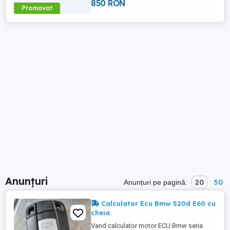
850 RON
Promovat
Anunțuri
20
50
Anunțuri pe pagină:
Calculator Ecu Bmw 520d E60 cu
cheia
Vand calculator motor ECU Bmw seria