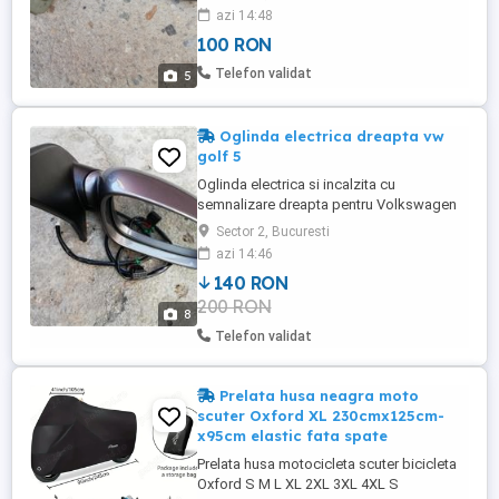
Foto sunt reale.
azi 14:48
100 RON
Telefon validat
5
Oglinda electrica dreapta vw
golf 5
Oglinda electrica si incalzita cu
semnalizare dreapta pentru Volkswagen
Golf 5 (2004 - 20009). Provine de la un Golf
Sector 2, Bucuresti
din 2005 de 1.6 benzina. Stare buna.
azi 14:46
Prinderi intacte. Culoare carcasa gri
140 RON
sobolan. Produs de origine. Foto reale.
200 RON
Pret fix.
8
Telefon validat
Prelata husa neagra moto
scuter Oxford XL 230cmx125cm­
x95cm elastic fata spate
Prelata husa motocicleta scuter bicicleta
Oxford S M L XL 2XL 3XL 4XL S