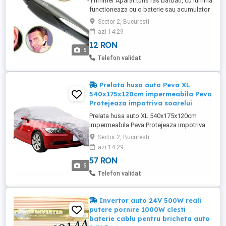
Trimmer Aparat tuns ras barbati, cu lumina
functioneaza cu o baterie sau acumulator
tip AAA Livrare gratis in Bucuresti la Bucur
Sector 2, Bucuresti
Obor sau prin curier. Telefon . Peste 5
azi 14:29
produse din anunturi 10% reducere.
12 RON
5
Telefon validat
Prelata husa auto Peva XL
540x175x120cm impermeabila Peva
Protejeaza impotriva soarelui
Prelata husa auto XL 540x175x120cm
impermeabila Peva Protejeaza impotriva
soarelui, ploii, grindinei, prafului si a
Sector 2, Bucuresti
zapezii. Poate fi folosita la temperaturi
azi 14:29
intre -40 +90 grade Livrare gratis in
57 RON
Bucuresti la Bucur Obor sau prin curier.
5
Telefon 0770960144. Peste 5 produse din
Telefon validat
anunturi 10% reduce ...
Invertor auto 24V 500W reali
putere pornire 1000W clesti
baterie cablu pentru bricheta auto