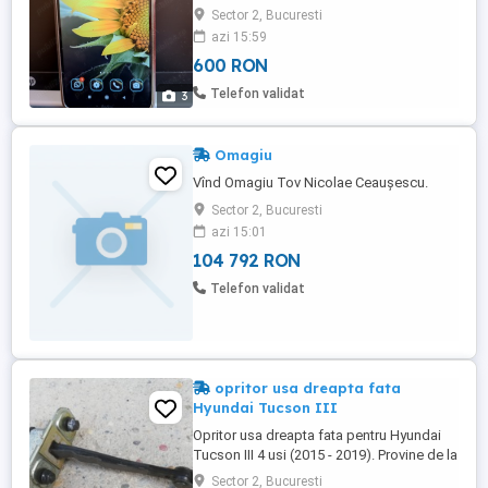
Fabricat in 2021. CPU octa-core. Are
Sector 2, Bucuresti
bateria excepțională a smartphonurilor
azi 15:59
acestui producător 5000 mA. Fără a fi
600 RON
folosit stă încărcat și o săptămână.
Cameră 50 mp, frontală 16 mp. Folie de
Telefon validat
3
protecție geam. Husă transparentă din
silicon. Cablu ...
Omagiu
Vînd Omagiu Tov Nicolae Ceaușescu.
Sector 2, Bucuresti
azi 15:01
104 792 RON
Telefon validat
opritor usa dreapta fata
Hyundai Tucson III
Opritor usa dreapta fata pentru Hyundai
Tucson III 4 usi (2015 - 2019). Provine de la
un Tucson din 2016. Stare foarte buna.
Sector 2, Bucuresti