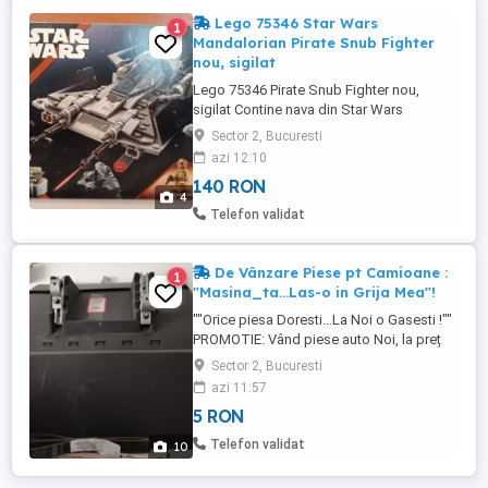
Lego 75346 Star Wars
1
Mandalorian Pirate Snub Fighter
nou, sigilat
Lego 75346 Pirate Snub Fighter nou,
sigilat Contine nava din Star Wars
Mandalorian sezon 3, cu doi pirati. Nava
Sector 2, Bucuresti
are "portbagaje" si in fata si in spate, in
azi 12:10
cel mai mare, din spate, are o cutie cu un
140 RON
thermal detonator. Piratul pilot are pentru
4
prima data in Lego Star Wars casca
Telefon validat
acoperita complet cu ...
De Vânzare Piese pt Camioane :
1
"Masina_ta...Las-o in Grija Mea"!
""Orice piesa Doresti...La Noi o Gasesti !""
PROMOTIE: Vând piese auto Noi, la preț
Foarte Mic!!! Piese de Mecanică și
Sector 2, Bucuresti
Caroserie, Pentru: ***Iveco Daily, Trakker,
azi 11:57
Stralis, ***Autoturisme ***Utilitare
5 RON
Telefon validat
10