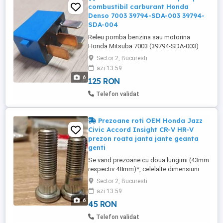
90113-SA0-025 90113-S5H-005 90113-
combustibil carburant Honda
SA0-006 48mm: - ...
Denso 7003 39794-SDA-003 39794-
SDA-004
Releu pomba benzina sau motorina
Honda Mitsuba 7003 (39794-SDA-003)
Sau Denso P/N: 39794-SDA-004 39794-
Sector 2, Bucuresti
SDA-003, 39794-SDA-305, 39794-SDA-004
azi 13:59
Fuel Main Relay Honda Jazz Civic Insight
6
125 RON
City Accord CRV HRV
Telefon validat
Prezoane roti OEM Honda Jazz
Civic Accord Insight CR-V HR-V
prezon roata janta jante geanta
genti
Se vand prezoane cu doua lungimi (43mm
respectiv 48mm)*, celelalte dimensiuni
fiind identice (grosime prezon, pas filet,
Sector 2, Bucuresti
diametru zona caneluri). Prezoane roti,
azi 13:59
noi, originale Honda. 43mm - Jazz,
6
45 RON
Insight, Civic, HR-V, FR-V, CR-V,
Accord(2002-2007), : P/N: 90113-SM1-005
Telefon validat
90113-SA0-025 90113-SA0-000 ...