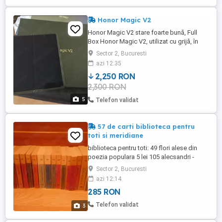
Honor Magic V2
Honor Magic V2 stare foarte bună, Full
Box Honor Magic V2, utilizat cu grijă, în
stare foarte bună atât estetic, cât și
Sector 2, Bucuresti
funcțional. Telefonul funcționează
azi 12:35
impecabil, fără probleme tehnice, iar
2,250 RON
ecranele sunt foarte bine întreținute. Se
2,300 RON
ofera în cutia originală (Full Box), cu toate
accesoriile primite ...
5
Telefon validat
57 de carti biblioteca pentru
toti si meridiane
biblioteca pentru toti: 49 flori alese din
poezia populara 5 lei 105 alecsandri -
fintina blandaluziei 5 lei 117 edmond
Sector 2, Bucuresti
rostand - Cyrano de bergerac 5 lei 373
azi 12:14
h.melville benito cereno 3 lei 377 ionel
285 RON
teodoreanu la medeleni 5 lei 378 ionel
teodoreanu la medeleni 5 lei 379 ionel
Telefon validat
3
teodoreanu la medeleni ...