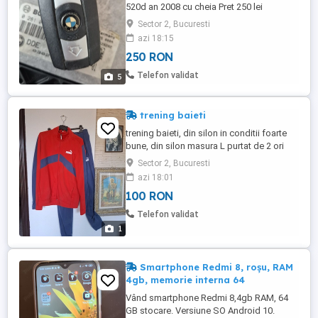
520d an 2008 cu cheia Pret 250 lei
Sector 2, Bucuresti
azi 18:15
250 RON
Telefon validat
5
trening baieti
trening baieti, din silon in conditii foarte
bune, din silon masura L purtat de 2 ori
rosu cu bleomarin
Sector 2, Bucuresti
azi 18:01
100 RON
Telefon validat
1
Smartphone Redmi 8, roșu, RAM
4gb, memorie interna 64
Vând smartphone Redmi 8,4gb RAM, 64
GB stocare. Versiune SO Android 10.