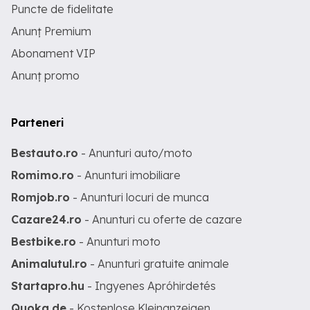
Puncte de fidelitate
Anunț Premium
Abonament VIP
Anunț promo
Parteneri
Bestauto.ro
- Anunturi auto/moto
Romimo.ro
- Anunturi imobiliare
Romjob.ro
- Anunturi locuri de munca
Cazare24.ro
- Anunturi cu oferte de cazare
Bestbike.ro
- Anunturi moto
Animalutul.ro
- Anunturi gratuite animale
Startapro.hu
- Ingyenes Apróhirdetés
Quoka.de
- Kostenlose Kleinanzeigen