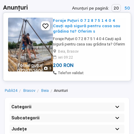
Anunțuri
20
50
Anunțuri pe pagină:
Foraje Puțuri 0 7 2 8 7 5 1 4 0 4
Cauți apă sigură pentru casa sau
grădina ta? Oferim s
Foraje Puțuri 0 7 2 8 7 5 1 4 0 4 Cauți apă
sigură pentru casa sau grădina ta? Oferim
servicii complete de: Foraje puțuri
Beia, Brasov
Denisipări Curățări și întrețineri puțuri
ieri 09:22
Lucrăm rapid, curat și cu echipamente
200 RON
profesionale. Apă sigură, lucrări de
5
calitate și preț corect! Sună acum: ...
Telefon validat
Publi24
Brasov
Beia
Anunturi
Categorii
Subcategorii
Județe