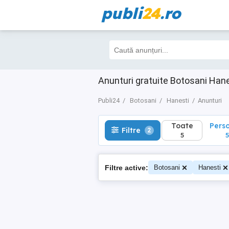
publi
24
.ro
Toate
Perso
Filtre
2
5
5
Anunturi gratuite Botosani Han
Publi24
Botosani
Hanesti
Anunturi
Toate
Pers
Filtre
2
5
5
Filtre active:
Botosani
Hanesti