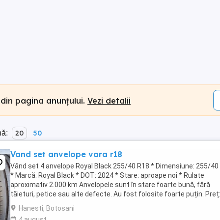
 din pagina anunțului.
Vezi detalii
nă:
20
50
Vand set anvelope vara r18
Vând set 4 anvelope Royal Black 255/40 R18 * Dimensiune: 255/40
* Marcă: Royal Black * DOT: 2024 * Stare: aproape noi * Rulate
aproximativ 2.000 km Anvelopele sunt în stare foarte bună, fără
tăieturi, petice sau alte defecte. Au fost folosite foarte puțin. Preț
lei negociabil. (Noi costă ...
Hanesti, Botosani
4 august