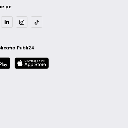
ne pe
licația Publi24