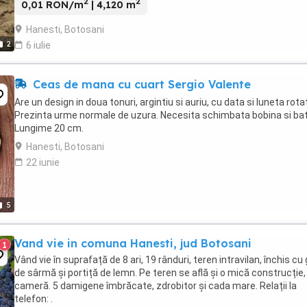
2
2
0,01 RON/m
| 4,120 m
Hanesti, Botosani
2
6 iulie
Ceas de mana cu cuart Sergio Valente
Are un design in doua tonuri, argintiu si auriu, cu data si luneta rota
Prezinta urme normale de uzura. Necesita schimbata bobina si bat
Lungime 20 cm.
Hanesti, Botosani
22 iunie
5
Vand vie in comuna Hanesti, jud Botosani
1
Vând vie în suprafață de 8 ari, 19 rânduri, teren intravilan, închis cu
de sârmă și portiță de lemn. Pe teren se află și o mică construcție,
cameră. 5 damigene îmbrăcate, zdrobitor și cada mare. Relații la
telefon: .