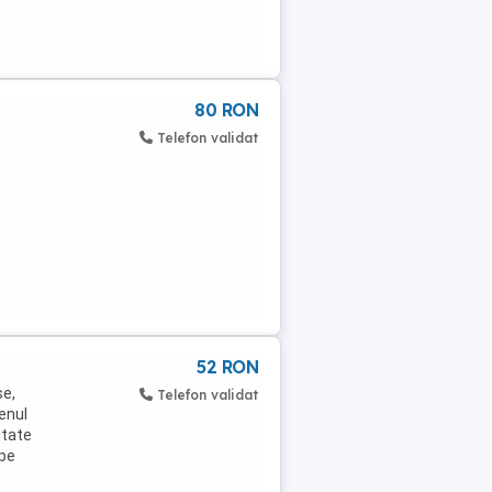
80 RON
Telefon validat
52 RON
se,
Telefon validat
enul
itate
 pe