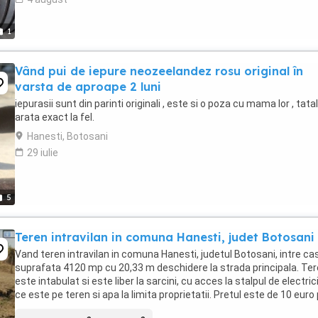
1
Vând pui de iepure neozeelandez rosu original în
varsta de aproape 2 luni
iepurasii sunt din parinti originali , este si o poza cu mama lor , tatal
arata exact la fel.
Hanesti, Botosani
29 iulie
5
Teren intravilan in comuna Hanesti, judet Botosani
Vand teren intravilan in comuna Hanesti, judetul Botosani, intre ca
suprafata 4120 mp cu 20,33 m deschidere la strada principala. Ter
este intabulat si este liber la sarcini, cu acces la stalpul de electric
ce este pe teren si apa la limita proprietatii. Pretul este de 10 euro
m2 putin ...