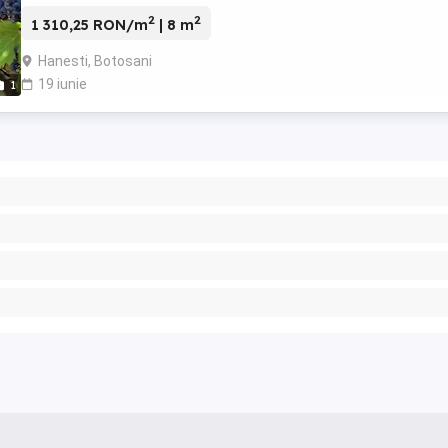
2
2
1 310,25 RON/m
| 8 m
Hanesti, Botosani
19 iunie
1