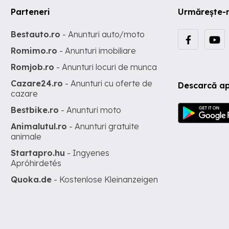
Parteneri
Urmărește-
Bestauto.ro
- Anunturi auto/moto
Romimo.ro
- Anunturi imobiliare
Romjob.ro
- Anunturi locuri de munca
Cazare24.ro
- Anunturi cu oferte de
Descarcă ap
cazare
Bestbike.ro
- Anunturi moto
Animalutul.ro
- Anunturi gratuite
animale
Startapro.hu
- Ingyenes
Apróhirdetés
Quoka.de
- Kostenlose Kleinanzeigen