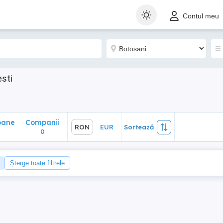
ane
Companii
RON
EUR
Sortează
Contul meu
0
esti
oane
Companii
RON
EUR
Sortează
0
Șterge toate filtrele