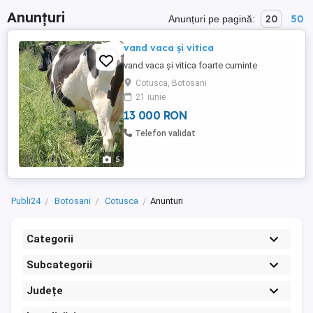
Anunțuri
20
50
Anunțuri pe pagină:
vand vaca și vitica
vand vaca și vitica foarte cuminte
Cotusca, Botosani
21 iunie
13 000 RON
Telefon validat
5
Publi24
Botosani
Cotusca
Anunturi
Categorii
Subcategorii
Județe