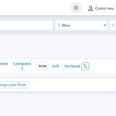
ane
Companii
RON
EUR
Sortează
Contul meu
0
oane
Companii
RON
EUR
Sortează
4
0
terge toate filtrele