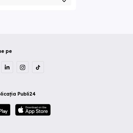
ne pe
licația Publi24