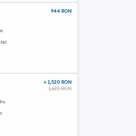
944 RON
mn
atat
1,520 RON
1,620 RON
tru
în