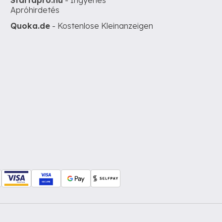
Startapro.hu
- Ingyenes
Apróhirdetés
Quoka.de
- Kostenlose Kleinanzeigen