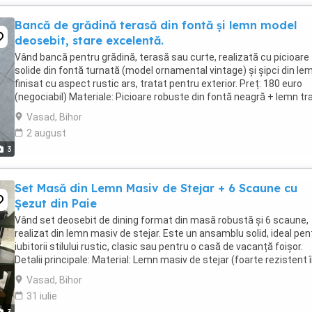
Bancă de grădină terasă din fontă și lemn model
deosebit, stare excelentă.
Vând bancă pentru grădină, terasă sau curte, realizată cu picioare
solide din fontă turnată (model ornamental vintage) și șipci din le
finisat cu aspect rustic ars, tratat pentru exterior. Preț: 180 euro
(negociabil) Materiale: Picioare robuste din fontă neagră + lemn tr
Stare: Foarte bună, ...
Vasad, Bihor
2 august
3
Set Masă din Lemn Masiv de Stejar + 6 Scaune cu
Șezut din Paie
Vând set deosebit de dining format din masă robustă și 6 scaune,
realizat din lemn masiv de stejar. Este un ansamblu solid, ideal pen
iubitorii stilului rustic, clasic sau pentru o casă de vacanță foișor.
Detalii principale: Material: Lemn masiv de stejar (foarte rezistent 
timp). Configurație: ...
Vasad, Bihor
31 iulie