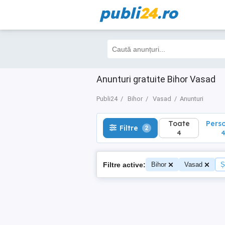
publi
24
.ro
Toate
Perso
Filtre
2
4
4
Anunturi gratuite Bihor Vasad
Publi24
Bihor
Vasad
Anunturi
Toate
Pers
Filtre
2
4
Filtre active:
Bihor
Vasad
Ș