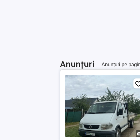
Anunțuri
–
Anunțuri pe pagi