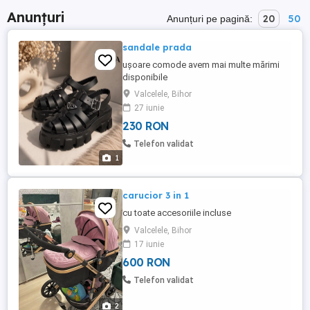
Anunțuri
20
50
Anunțuri pe pagină:
sandale prada
ușoare comode avem mai multe mărimi
disponibile
Valcelele, Bihor
27 iunie
230 RON
Telefon validat
1
carucior 3 in 1
cu toate accesoriile incluse
Valcelele, Bihor
17 iunie
600 RON
Telefon validat
2