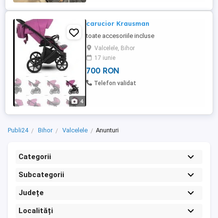
carucior Krausman
toate accesoriile incluse
Valcelele, Bihor
17 iunie
700 RON
Telefon validat
4
Publi24
Bihor
Valcelele
Anunturi
Categorii
Subcategorii
Județe
Localități