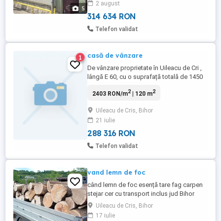
2 august
interioară și exterioară mare! Prețul este
5
negociabil în limita bunului ...
314 634 RON
Telefon validat
casă de vânzare
1
De vânzare proprietate în Uileacu de Cri ,
lângă E 60, cu o suprafață totală de 1450
mp, compusă din 2 case, una mai mare cu
2
2
2403 RON/m
| 120 m
3 camere, hol, baie, bucătărie, cămară, i
alta mai mică cu 1 cameră, bucătărie,
Uileacu de Cris, Bihor
cămară. Este curte mare i grădină bună.
21 iulie
Proprietar, cu acte n regulă. Preț informativ
55000 EUR. ...
288 316 RON
Telefon validat
vand lemn de foc
când lemn de foc esență tare fag carpen
stejar cer cu transport inclus jud Bihor
Uileacu de Cris, Bihor
17 iulie