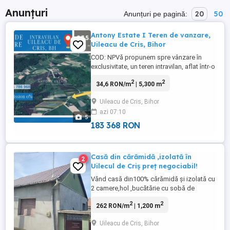
Anunțuri
20
50
Anunțuri pe pagină:
Antony Estate I Teren de vanzare,
Uileacu de Cris, Bihor
COD: NPVă propunem spre vânzare în
exclusivitate, un teren intravilan, aflat într-o
locație de maxim interes în localitatea
2
2
34,6 RON/m
| 5,300 m
Uileacu de Cris, Bihor, 21 de KM fata de
Oradea.Suprafața totală cumulată a
Uileacu de Cris, Bihor
terenului este de 5.300 m².Prețul terenului
azi 07:10
...
5
183 368 RON
Casă din cărămidă ,izolată în
2
Uilecul de Criș preț negociabil!
Vănd casă din100% cărămidă și izolată cu
2 camere,hol ,bucătărie cu sobă de
teracotă și plită pe lemne,cu pod generos
2
2
262 RON/m
| 1,200 m
și pivniță! Casa are curte mare cu anexe
(cămară de vară,grajd animale,cămară
Uileacu de Cris, Bihor
pentru ustensile de grădină),cu grădină