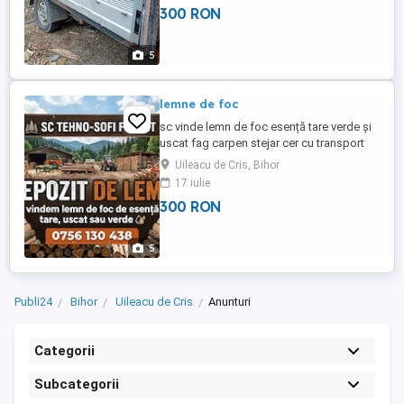
300 RON
5
lemne de foc
sc vinde lemn de foc esență tare verde și
uscat fag carpen stejar cer cu transport
inclus
Uileacu de Cris, Bihor
17 iulie
300 RON
5
Publi24
Bihor
Uileacu de Cris
Anunturi
Categorii
Subcategorii