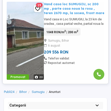
Vand casa loc SUMUGIU, sc 200
19
mp , parte casa noua la rosu ,
teren 2670 mp, la sosea, front mare
Vand casa in Loc SUMUGIU, la 23 km de
oradea , casa partial veche, partial noua la
rosu neterminata , SC 200 mp , plus anexa
2
2
1048 RON/m
| 200 m
41 mp , casa veche locuibila , curent ,
fantana , front stradal mare 36 ml ,
Sumugiu, Bihor
amplasata la soseaua principala , teren
6 august
total 2670 mp , imprejmuita , poarta mare ,
intrare masina ...
209 556 RON
Telefon validat
Repostat automat
Promovat
20
Publi24
Bihor
Sumugiu
Anunturi
Categorii