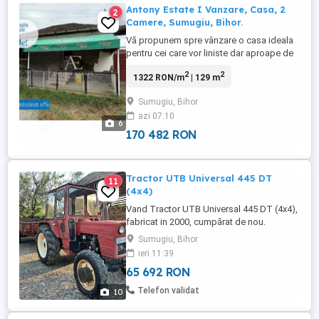
Antony Estate I Vanzare, Casa, 2
2
Camere, Sumugiu, Bihor.
Vă propunem spre vânzare o casa ideala
pentru cei care vor liniste dar aproape de
oras.Imobilul se află în localitatea
2
2
1322 RON/m
| 129 m
Sumugiu, la doar 20 km distanta de
Oradea.Deține o terasa; o curte si o livada
Sumugiu, Bihor
generoasa- Suprafata terenului este de
azi 07:10
3861 mp + Casa care detine 150 mp
6
construiti, ...
170 482 RON
Tractor UTB Universal 445 DT
11
(4x4)
Vand Tractor UTB Universal 445 DT (4x4),
fabricat in 2000, cumpărat de nou.
Conditie foarte bună. Folosit doar
Sumugiu, Bihor
ocazional. Remorca: 1600 euro
ieri 11:39
65 692 RON
Telefon validat
10