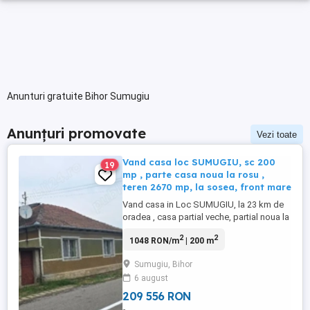
Anunturi gratuite Bihor Sumugiu
Anunțuri promovate
Vezi toate
Vand casa loc SUMUGIU, sc 200
19
mp , parte casa noua la rosu ,
teren 2670 mp, la sosea, front mare
Vand casa in Loc SUMUGIU, la 23 km de
oradea , casa partial veche, partial noua la
rosu neterminata , SC 200 mp , plus anexa
2
2
1048 RON/m
| 200 m
41 mp , casa veche locuibila , curent ,
fantana , front stradal mare 36 ml ,
Sumugiu, Bihor
amplasata la soseaua principala , teren
6 august
total 2670 mp , imprejmuita , poarta mare ,
intrare masina ...
209 556 RON