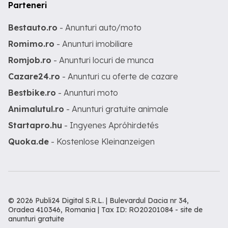
Parteneri
Bestauto.ro
- Anunturi auto/moto
Romimo.ro
- Anunturi imobiliare
Romjob.ro
- Anunturi locuri de munca
Cazare24.ro
- Anunturi cu oferte de cazare
Bestbike.ro
- Anunturi moto
Animalutul.ro
- Anunturi gratuite animale
Startapro.hu
- Ingyenes Apróhirdetés
Quoka.de
- Kostenlose Kleinanzeigen
© 2026 Publi24 Digital S.R.L. | Bulevardul Dacia nr 34,
Oradea 410346, Romania | Tax ID: RO20201084 -
site de
anunturi gratuite