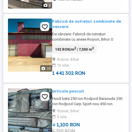
2
Fabrică de nutrețuri combinate de
vanzare
De vânzare: Fabrică de nutrețuri
combinate cu anexe Roșiori, Bihor O
oportunitate de investiție în regiunea
2
2
192 RON/m
| 7,500 m
Oradea: o instalație completă de
producție de nutrețuri combinate,
Rosiori, Bihor
controlată prin PLC, cu linie tehnologică,
16 iulie
hală și spații de depozitare, pe un teren de
10
7.500 m , din care aproximativ 1.400 ...
1 441 302 RON
articole pescuit
Husă bete 250 ron Rodpod Baracuda 350
ron Rodpod Carp Spirit nou 450 ron
Rosiori, Bihor
5 iulie
1,100 RON
2,750 RON