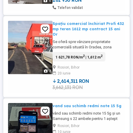
261 950 RON
5
Telefon validat
Spațiu comercial închiriat Profi 432
mp teren 1612 mp contract 15 ani
Or
Se oferă spre vânzare proprietate
comercială situată în Oradea, zona
Roșiori, amplasată la drum principal, cu
2
2
1 621,78 RON/m
| 1,612 m
vizibilitate foarte bună și acces facil.
Clădirea este închiriată către Profi, unul
Rosiori, Bihor
dintre cele mai mari lanțuri de
7
20 iunie
supermarketuri din România, ceea ce
oferă venit stabil și sigur pe termen ...
2,614,311 RON
3,662,131 RON
vand sau schimb redmi note 15 5g
vând sau schimb redmi note 15 5g și un
Samsung s 22 ambele pentru 1 aștept
ofertele
Rosiori, Bihor
10 iunie