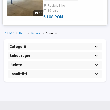
halei este beton sclivisit iar spatiul de
Rosiori, Bihor
birouri e acoperit cu gresie. Cladirile este
10 iunie
prevazuta cu geamuri termopan si curent
10
trifazic, ...
5 108 RON
Publi24
Bihor
Rosiori
Anunturi
Categorii
Subcategorii
Județe
Localități