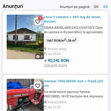
Anunțuri
20
50
Anunțuri pe pagină:
casa 3 camere + 450 mq de teren,
7
Rosiori
SIMRA IMOBILIARE EXCLUSIVITATE Casa
de vanzare in Rosiori Bihor, la aproximativ
20 de minute de oras. Proprietatea
2
2
1667 RON/m
| 56 m
dispune de un teren de 450 mp si o
suprafata utila de 56 mp, fiind
Rosiori, Bihor
compartimentata astfel: 3 camere hol
azi 05:55
Utilitati: apa, curent, canalizare.
8
Proprietatea ofera posibilitatea de
93,341 RON
amenajare ...
103,829 RON
Yanmar YMG1800D 4x4 + freză 120
cm
Se vinde tractor japonez Yanmar
YMG1800D, 18 CP, tractiune 4x4, impreuna
cu freza de 120 cm. Motor diesel
Rosiori, Bihor
economic si fiabil. Porneste imediat la
ieri 21:59
cheie. Functioneaza foarte bine, gata de