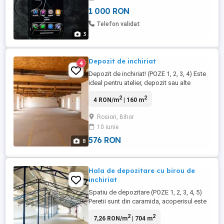
1 000 RON
Telefon validat
3
Depozit de inchiriat
4
Depozit de inchiriat! (POZE 1, 2, 3, 4) Este
ideal pentru atelier, depozit sau alte
activitati, cu birou. Peretii sunt din
2
2
4 RON/m
| 160 m
caramida, acoperisul este din panouri
sandwich. Pardoseala halei este beton.
Rosiori, Bihor
Cladirile este prevazuta cu geamuri
10 iunie
termopan si curent trifazic, este montat
mai multe prize in cladire. Suprafață ...
576 RON
8
Hala de depozitare cu birou de
inchiriat
Spatiu de depozitare (POZE 1, 2, 3, 4, 5)
Peretii sunt din caramida, acoperisul este
din panouri sandwich sustinut de o
2
2
7,26 RON/m
| 704 m
stuctura metalica si din lemn. Pardoseala