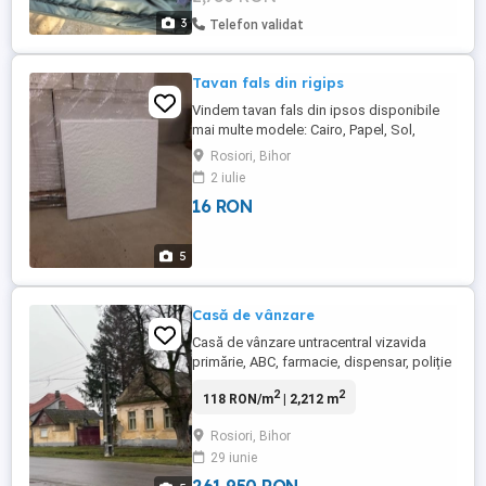
3
Telefon validat
Tavan fals din rigips
Vindem tavan fals din ipsos disponibile
mai multe modele: Cairo, Papel, Sol,
Capris, Liso, Ade, Tio + ornamente din
Rosiori, Bihor
ipsos! După montaj poate fi vopsit cu
2 iulie
orice tip de vopsea Ideal pentru un aspect
16 RON
elegant și modern Avem și ornamente
decorative disponibile Dimensiuni placă:
59 59 cm Grosime: ...
5
Casă de vânzare
Casă de vânzare untracentral vizavida
primărie, ABC, farmacie, dispensar, poliție
și biserică reformată!! Casa mare: 153,6
2
2
118 RON/m
| 2,212 m
m2 - 5 camere, o baie și un hol Casa mică :
46,2 m2 - un dormitor și o bucătărie Total
Rosiori, Bihor
teren: 2212 m2
29 iunie