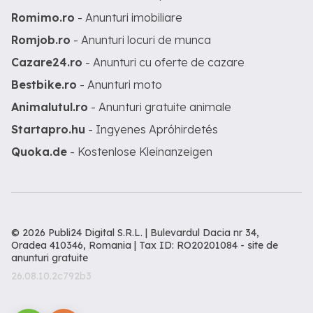
Romimo.ro
- Anunturi imobiliare
Romjob.ro
- Anunturi locuri de munca
Cazare24.ro
- Anunturi cu oferte de cazare
Bestbike.ro
- Anunturi moto
Animalutul.ro
- Anunturi gratuite animale
Startapro.hu
- Ingyenes Apróhirdetés
Quoka.de
- Kostenlose Kleinanzeigen
© 2026 Publi24 Digital S.R.L. | Bulevardul Dacia nr 34,
Oradea 410346, Romania | Tax ID: RO20201084 -
site de
anunturi gratuite
26.08.10.2c792b3