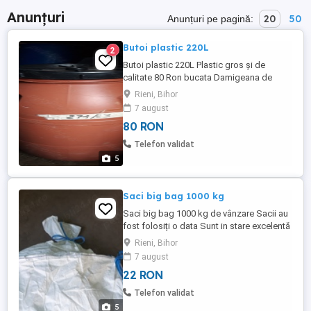
Anunțuri
20
50
Anunțuri pe pagină:
Butoi plastic 220L
2
Butoi plastic 220L Plastic gros și de
calitate 80 Ron bucata Damigeana de
sticla 54 L 85 Ron Butoi 1000L 350 Ron
Rieni, Bihor
Butoaiele nu sunt noi au fost folosite o
7 august
data Trebuie spalate!!! Le vând pt. Că nu le
80 RON
mai folosesc O721,243,336
Telefon validat
5
Saci big bag 1000 kg
Saci big bag 1000 kg de vânzare Sacii au
fost folosiți o data Sunt in stare excelentă
Nu sunt rupți sau copți Au gura de
Rieni, Bihor
umplere și de golire 4 mânere de ridicare
7 august
Dim 80 90 140 In. Rieni Bihor O723.90.
22 RON
89.94 O721, 243,336
Telefon validat
5