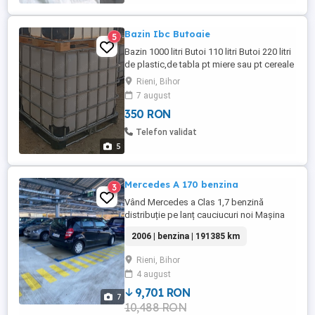
Bazin Ibc Butoaie
5
Bazin 1000 litri Butoi 110 litri Butoi 220 litri
de plastic,de tabla pt miere sau pt cereale
Damigeana sticla 54 L Locația. Rieni Bihor
Rieni, Bihor
Tel
7 august
350 RON
Telefon validat
5
Mercedes A 170 benzina
3
Vând Mercedes a Clas 1,7 benzină
distribuție pe lanț cauciucuri noi Mașina
se află antro stare foarte bună o conduce
2006 | benzina | 191385 km
nevastă-mea de nouă sau schimb cu
Volvo xc60 plătind eu diferența
Rieni, Bihor
4 august
9,701 RON
7
10,488 RON