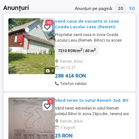
Anunțuri
20
50
Anunțuri pe pagină:
vand casa de vacanta in zona
40
Coada Lacului Lesu (Remeti)
Proprietar vand casa in zona Coada
Lacului Lesu (Remeti- Bihor) cu acces
direct din DJ 108j ( Barajul Lesu- Stana de
2
2
7210 RON/m
| 40 m
Vale). Casa face parte dintr- un
duplex,este compusa din parter, pod
Remeti, Bihor
locuibil, terasa închisa,camara si filigorie.
ieri 12:27
Terenul de 742 mp este la asfalt, cu un
9
front stradal generos de 27 ...
288 414 RON
Telefon validat
Vând teren In satul Remeti Jud. BH
5
Vând teren extravilan în satul Remeti
județul Bihor în zona Zăpodie , terenul are
izvor,drum de acces , este situat într-o
Remeti, Bihor
zonă liniștită aproape de sat .
3 august
25 RON