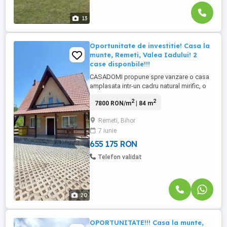
13
Oportunitate de investitie! Casa la
munte, Remeti, Valea Iadului! 2
case disponbile!!!
CASADOMI propune spre vanzare o casa
amplasata intr-un cadru natural mirific, o
oaza de liniste si verdeata in inima
2
2
7800 RON/m
| 84 m
Muntilor Padurea Craiului. Accesul la
proprietate se face chiar din Drumul
Remeti, Bihor
Apusenilor, traseul spectaculos care leaga
7 iunie
judetele Cluj si Bihor, strabatand Valea
Iadului, de-a lungul Crisului ...
655 175 RON
Telefon validat
20
OPORTUNITATE!!! Casa la munte,