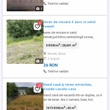
Telefon validat
2
teren de vinzare 5 euro in satul
1
remeti
teren de vinzare in satul
remeti,jud.bihor,central,lingă sosea,
intravilan,28601 mp la prețul de 5 euro mp
2
2
0 RON/m
| 28,601 m
negociabil. curentul electric și apa sint
disponibile.acte la zi : toate documentele
Remeti, Bihor
sint pregătite pt.vinzare imediata.
2 august
2
26 RON
Telefon validat
Vand casă și teren intravilan,
13
Coada Lacului Lesu
Vand casă de vacantă intr-un duplex, cu 6
ari de teren. Are 2 camere, baie, hol,
mansarda, anexe, mobilat, incalzire cu
2
2
7473 RON/m
| 40 m
soba pe lemne. Are drum propriu de la