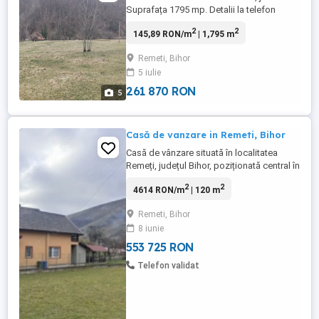
Suprafața 1795 mp. Detalii la telefon
2
2
145,89 RON/m
| 1,795 m
Remeti, Bihor
5 iulie
261 870 RON
5
Casă de vanzare in Remeti, Bihor
Casă de vânzare situată în localitatea
Remeți, județul Bihor, poziționată central în
sat, într-o zonă turistică apreciată, aflată la
2
2
4614 RON/m
| 120 m
jumătatea distanței dintre barajele Leșu și
Drăgan. Proprietatea reprezintă și o bună
Remeti, Bihor
oportunitate de investiție, având în
8 iunie
vecinătate magazine, pensiuni și
păstrăvării. Imobilul ...
553 725 RON
Telefon validat