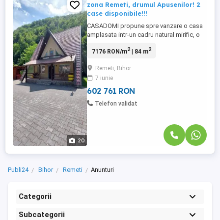
zona Remeti, drumul Apusenilor! 2
case disponibile!!!
CASADOMI propune spre vanzare o casa
amplasata intr-un cadru natural mirific, o
oaza de liniste si verdeata in inima
2
2
7176 RON/m
| 84 m
Muntilor Padurea Craiului. Accesul la
proprietate se face chiar din Drumul
Remeti, Bihor
Apusenilor, traseul spectaculos care leaga
7 iunie
judetele Cluj si Bihor, strabatand Valea
Iadului, de-a lungul Crisului ...
602 761 RON
Telefon validat
20
Publi24
Bihor
Remeti
Anunturi
Categorii
Subcategorii