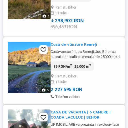
drumul principal. Pentru contact detalii
Remeti, Bihor
folositi whatsapp sau sunati. Este
31 iulie
disponibil si un teren alaturat, compus din
3
2 numere cadastrale, ...
298,902 RON
396,439 RON
Casă de vânzare Remeți
Casă+anexe în Loc.Remeți,Jud.Bihor cu
suprafața totală a terenului de 25000 metri
pătrați.Casa este situată la poalele
2
2
89 RON/m
| 25,000 m
munților Apuseni,într-o zonă deosebit de
pitoreasca,prin fața proprietății trece
Remeti, Bihor
Valea Iadului,care se traversează pe un
17 iulie
pod din beton direct din Drumul
Apusenilor,o locație excelentă ...
2 227 595 RON
5
Telefon validat
CASA DE VACANTA | 6 CAMERE |
COADA LACULUI | BIHOR
UP IMOBILIARE va prezinta in exclusivitate