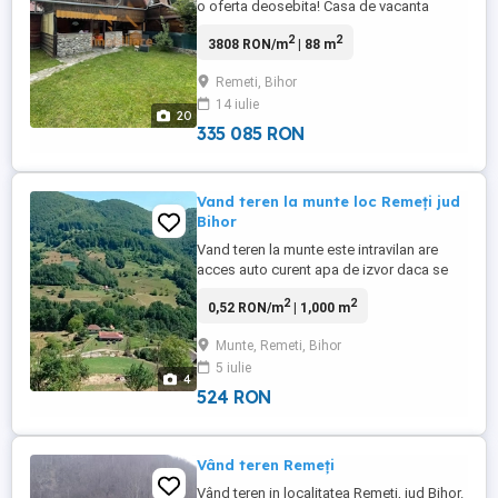
o oferta deosebita! Casa de vacanta
situata in localitatea Remeti, la Coada
2
2
3808 RON/m
| 88 m
Lacului, judetul Bihor, intr-o zona linistita,
ideala pentru relaxare, vacante sau
Remeti, Bihor
dezvoltarea unei activitati turistice.
14 iulie
Proprietatea beneficiaza de un teren
20
intravilan cu o suprafata ...
335 085 RON
Vand teren la munte loc Remeți jud
Bihor
Vand teren la munte este intravilan are
acces auto curent apa de izvor daca se
doreste facem cabane la comanda tel
2
2
0,52 RON/m
| 1,000 m
Munte, Remeti, Bihor
5 iulie
4
524 RON
Vând teren Remeți
Vând teren in localitatea Remeti, jud Bihor.