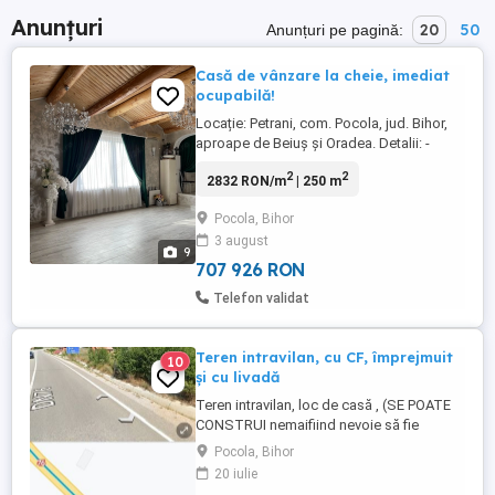
Anunțuri
20
50
Anunțuri pe pagină:
Casă de vânzare la cheie, imediat
ocupabilă!
Locație: Petrani, com. Pocola, jud. Bihor,
aproape de Beiuș și Oradea. Detalii: -
Suprafață casă: 250 mp - Suprafață curte:
2
2
2832 RON/m
| 250 m
350 mp, si grădină - Construcție modernă,
complet mobilată și utilată (se vinde exact
Pocola, Bihor
cum se vede) - 17 arii de teren arabil
3 august
Dotări: - Încălzire în pardoseală + ...
9
707 926 RON
Telefon validat
Teren intravilan, cu CF, împrejmuit
10
și cu livadă
Teren intravilan, loc de casă , (SE POATE
CONSTRUI nemaifiind nevoie să fie
introdus în intravilan), este cu CF și nr cad
Pocola, Bihor
(nu cu nr top), împrejmuit, apa trasă (pe
20 iulie
teren există un cămin de apă), o livadă