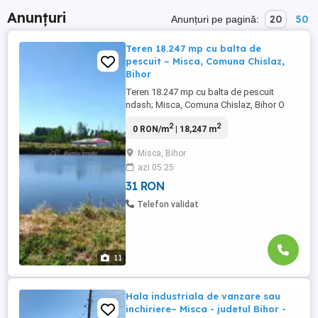
Anunțuri
20
50
Anunțuri pe pagină:
Teren 18.247 mp cu balta de
pescuit – Misca, Comuna Chislaz,
Bihor
Teren 18.247 mp cu balta de pescuit
ndash; Misca, Comuna Chislaz, Bihor O
oportunitate ideala pentru investitie intr-o
2
2
0 RON/m
| 18,247 m
zona linistita, aproape de natura, la doar
250 m de drumul asfaltat (DN 19E).
Misca, Bihor
Terenul este imprejmuit si include o balta
azi 05:25
de pescuit cu luciu de apa de aproximativ
3.500 mp, perfect ...
31 RON
Telefon validat
11
Hala industriala de vanzare sau
inchiriere– Misca - judetul Bihor -