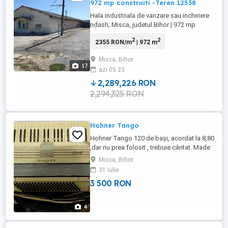
972 mp construiti -Teren 12538
Hala industriala de vanzare sau inchiriere
ndash; Misca, judetul Bihor | 972 mp
construiti | Teren 12538 mp | Utilitati
2
2
2355 RON/m
| 972 m
complete DISPONIBILITATE SI PENTRU
INCHIRIERE 2,5 euro; MP Oportunitate
Misca, Bihor
unica de investitie Va prezentam spre
17
azi 05:23
vanzare o hala industriala situata in
localitatea Misca, judetul Bihor, ...
2,289,226 RON
2,294,325 RON
Hohner Tango
Hohner Tango 120 de bași, acordat la 8,80
,dar nu prea folosit , trebuie cântat. Made
in Germany.
Misca, Bihor
31 iulie
3 500 RON
4