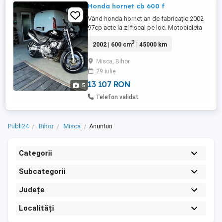
Honda hornet cb 600 f
Vând honda hornet an de fabricație 2002
97cp acte la zi fiscal pe loc. Motocicleta
necesită înlocuire anvelopelor, în rest nu
3
2002 | 600 cm
| 45000 km
necesită nici o investiții. Prețul este
2500euro Detalii la nr de telefon .
Misca, Bihor
29 iulie
13 107 RON
5
Telefon validat
Publi24
Bihor
Misca
Anunturi
Categorii
Subcategorii
Județe
Localități