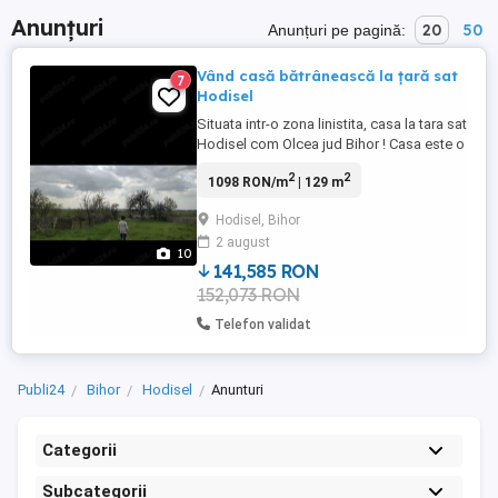
Anunțuri
20
50
Anunțuri pe pagină:
Vând casă bătrânească la țară sat
7
Hodisel
Situata intr-o zona linistita, casa la tara sat
Hodisel com Olcea jud Bihor ! Casa este o
casa bătrânească suprafața totală cu
2
2
1098 RON/m
| 129 m
teren intravilan 3313 mp . Casa este
construită pe 121 mp + anexe 111mp +
Hodisel, Bihor
teren intravilan 2639 mp. Casa nu este
2 august
locuită de 10 ani aproximativ poate fi
10
renovată ! Zona este frumoasă ...
141,585 RON
152,073 RON
Telefon validat
Publi24
Bihor
Hodisel
Anunturi
Categorii
Subcategorii