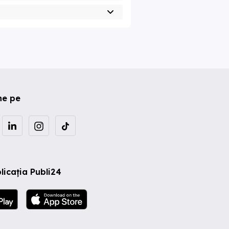
ne pe
licația Publi24