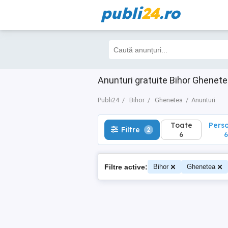
publi
24
.ro
Toate
Perso
Filtre
2
6
6
Anunturi gratuite Bihor Ghenet
Publi24
Bihor
Ghenetea
Anunturi
Toate
Pers
Filtre
2
6
6
Filtre active:
Bihor
Ghenetea