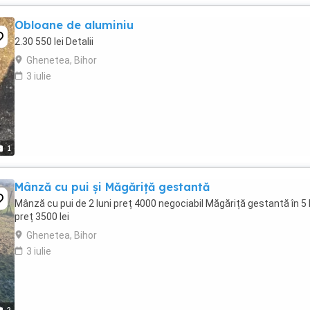
Obloane de aluminiu
2.30 550 lei Detalii
Ghenetea, Bihor
3 iulie
1
Mânză cu pui și Măgăriță gestantă
Mânză cu pui de 2 luni preț 4000 negociabil Măgăriță gestantă în 5 
preț 3500 lei
Ghenetea, Bihor
3 iulie