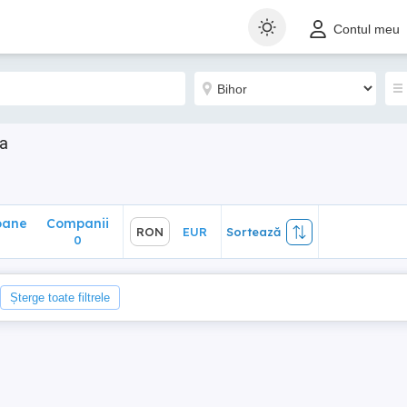
ane
Companii
RON
EUR
Sortează
Contul meu
0
ea
oane
Companii
RON
EUR
Sortează
0
Șterge toate filtrele