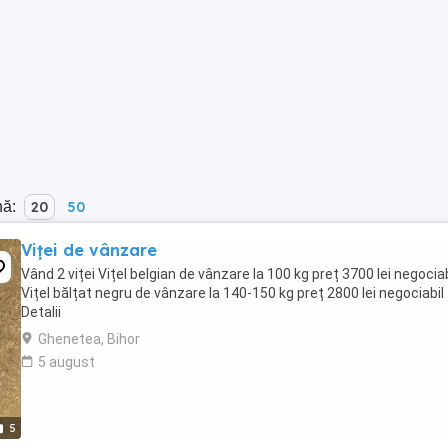
nă:
20
50
Viței de vânzare
Vând 2 viței Vițel belgian de vânzare la 100 kg preț 3700 lei negociab
Vițel bălțat negru de vânzare la 140-150 kg preț 2800 lei negociabil
Detalii
Ghenetea, Bihor
5 august
5