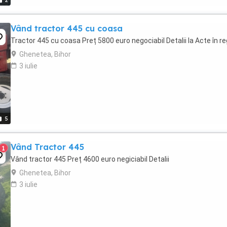
2
Vând tractor 445 cu coasa
Tractor 445 cu coasa Preț 5800 euro negociabil Detalii la Acte în re
Ghenetea, Bihor
3 iulie
5
Vând Tractor 445
1
Vând tractor 445 Preț 4600 euro negiciabil Detalii
Ghenetea, Bihor
3 iulie