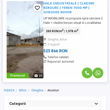
HALE INDUSTRIALE | CLADIRE
BIROURI | TEREN 7000 MP |
GHEGHIE BIHOR
UP IMOBILIARE va propune spre vanzare 2
Hale + cladire birouri situat in Localitatea
Gheghie, judetul Bihor, intr-o locatie cu
2
2
265 RON/m
| 1,978 m
dublu front stradal, acces facil si
vizibilitate foarte buna. Proprietatea este
Gheghie, Bihor
construita in anul 1980, unde a fost
5 august
Fabrica de Teracota. Localizare: Judetul
Bihor, Gheghie ...
523 866 RON
Telefon validat
Repostat automat
Promovat
20
Publi24
Bihor
Gheghie
Anunturi
Categorii