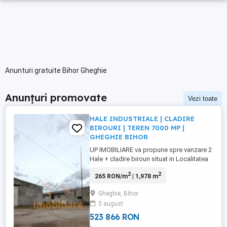
Anunturi gratuite Bihor Gheghie
Anunțuri promovate
Vezi toate
HALE INDUSTRIALE | CLADIRE
BIROURI | TEREN 7000 MP |
GHEGHIE BIHOR
UP IMOBILIARE va propune spre vanzare 2
Hale + cladire birouri situat in Localitatea
Gheghie, judetul Bihor, intr-o locatie cu
2
2
265 RON/m
| 1,978 m
dublu front stradal, acces facil si
vizibilitate foarte buna. Proprietatea este
Gheghie, Bihor
construita in anul 1980, unde a fost
5 august
Fabrica de Teracota. Localizare: Judetul
Bihor, Gheghie ...
523 866 RON