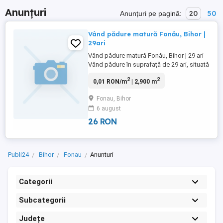
Anunțuri
20
50
Anunțuri pe pagină:
Vând pădure matură Fonău, Bihor |
29ari
Vând pădure matură Fonău, Bihor | 29 ari
Vând pădure în suprafață de 29 ari, situată
în zona Fonău aproape de Băile Felix și
2
2
0,01 RON/m
| 2,900 m
Oradea. Pădure matură cu stejar și gorun,
copaci groși și masă lemnoasă valoroasă.
Fonau, Bihor
Teren ideal pentru investiție, exploatare
6 august
forestieră sau păstrarea valorii în timp. ...
26 RON
Publi24
Bihor
Fonau
Anunturi
Categorii
Subcategorii
Județe