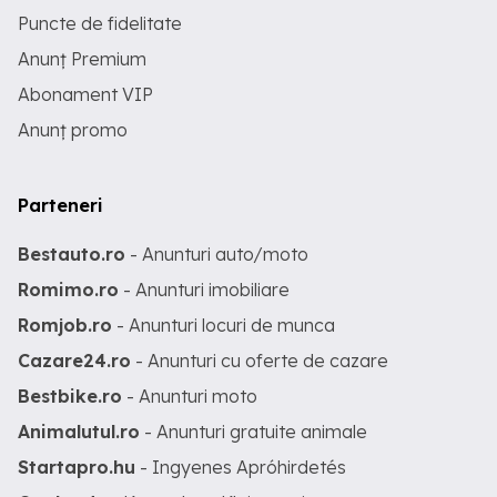
Puncte de fidelitate
Anunț Premium
Abonament VIP
Anunț promo
Parteneri
Bestauto.ro
- Anunturi auto/moto
Romimo.ro
- Anunturi imobiliare
Romjob.ro
- Anunturi locuri de munca
Cazare24.ro
- Anunturi cu oferte de cazare
Bestbike.ro
- Anunturi moto
Animalutul.ro
- Anunturi gratuite animale
Startapro.hu
- Ingyenes Apróhirdetés