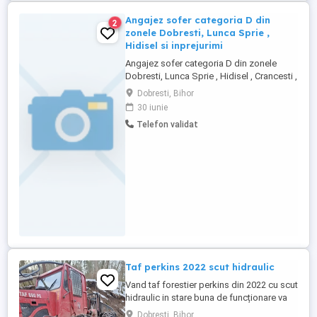
Angajez sofer categoria D din
2
zonele Dobresti, Lunca Sprie ,
Hidisel si inprejurimi
Angajez sofer categoria D din zonele
Dobresti, Lunca Sprie , Hidisel , Crancesti ,
Onești Relatii la
Dobresti, Bihor
30 iunie
Telefon validat
Taf perkins 2022 scut hidraulic
Vand taf forestier perkins din 2022 cu scut
hidraulic in stare buna de funcționare va
rog sa sunați RASPUND LA MESAJE
Dobresti, Bihor