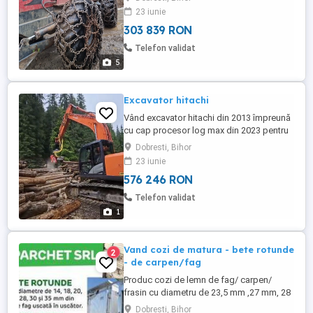
23 iunie
303 839 RON
Telefon validat
5
Excavator hitachi
Vând excavator hitachi din 2013 împreună
cu cap procesor log max din 2023 pentru
tăierea lemnului la lungimea dorita pret
Dobresti, Bihor
110.000 Euro si separat fără cap procesor
23 iunie
37.000 Euro daca sunt interesați ptr detalii
576 246 RON
va rog sa sunați
Telefon validat
1
Vand cozi de matura - bete rotunde
2
- de carpen/fag
Produc cozi de lemn de fag/ carpen/
frasin cu diametru de 23,5 mm ,27 mm, 28
mm cu filet, slefuite, rotujite la capat,
Dobresti, Bihor