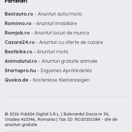
Parteneri
Bestauto.ro
- Anunturi auto/moto
Romimo.ro
- Anunturi imobiliare
Romjob.ro
- Anunturi locuri de munca
Cazare24.ro
- Anunturi cu oferte de cazare
Bestbike.ro
- Anunturi moto
Animalutul.ro
- Anunturi gratuite animale
Startapro.hu
- Ingyenes Apróhirdetés
Quoka.de
- Kostenlose Kleinanzeigen
© 2026 Publi24 Digital S.R.L. | Bulevardul Dacia nr 34,
Oradea 410346, Romania | Tax ID: RO20201084 -
site de
anunturi gratuite