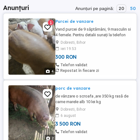
Anunțuri
20
50
Anunțuri pe pagină:
Purcei de vanzare
1
Vand purcei de 9 săptămâni, 9 masculin si
4 femele. Pentru detalii sunați la telefon
Dobresti, Bihor
ieri 19:53
300 RON
Telefon validat
Repostat în fiecare zi
4
porc de vanzare
de vânzare o scroafa ,are 350 kg rasă de
carne marele alb 10 lei kg
Dobresti, Bihor
6 august
3 500 RON
Telefon validat
2