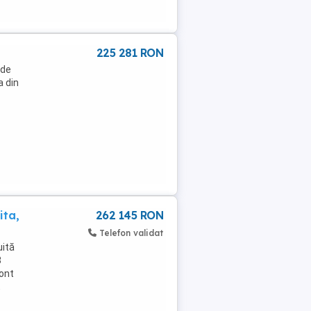
225 281 RON
 de
a din
ita,
262 145 RON
Telefon validat
uită
3
ront
,