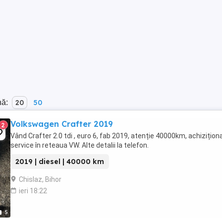
nă:
20
50
Volkswagen Crafter 2019
2
Vând Crafter 2.0 tdi , euro 6, fab 2019, atenție 40000km, achiziționa
service în reteaua VW. Alte detalii la telefon.
2019 | diesel | 40000 km
Chislaz, Bihor
ieri 18:22
5