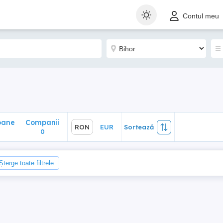
ane
Companii
RON
EUR
Sortează
Contul meu
0
oane
Companii
RON
EUR
Sortează
0
Șterge toate filtrele