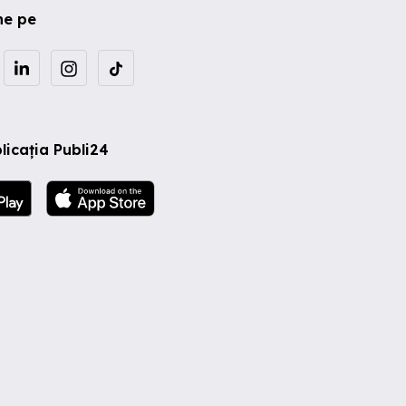
ne pe
licația Publi24