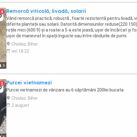
Remorcă viticolă, livadă, solarii
4
Vând remorcă practică, robustă , foarte rezistentă pentru livadă, vi
diferite plantații sau solarii. Datorită dimensiunilor reduse(220 150)
roțile mici (600 9) și a roatei a 5-a este joasă, ușor de încărcat și f
ușor de manevrat în spații înguste sau între rândurile de pomi.
Chislaz, Bihor
ieri 18:22
5
Purcei vietnamezi
1
Purcei vietnamezi de vânzare au 6 săptămâni 200lei bucata
Chislaz, Bihor
2 august