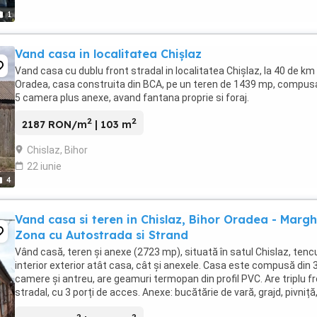
1
Vand casa in localitatea Chișlaz
Vand casa cu dublu front stradal in localitatea Chișlaz, la 40 de km
Oradea, casa construita din BCA, pe un teren de 1439 mp, compus
5 camera plus anexe, avand fantana proprie si foraj.
2
2
2187 RON/m
| 103 m
Chislaz, Bihor
22 iunie
4
Vand casa si teren in Chislaz, Bihor Oradea - Margh
Zona cu Autostrada si Strand
Vând casă, teren și anexe (2723 mp), situată în satul Chislaz, tenc
interior exterior atât casa, cât și anexele. Casa este compusă din 
camere și antreu, are geamuri termopan din profil PVC. Are triplu f
stradal, cu 3 porți de acces. Anexe: bucătărie de vară, grajd, pivniță
coteț, șură din ...
2
2