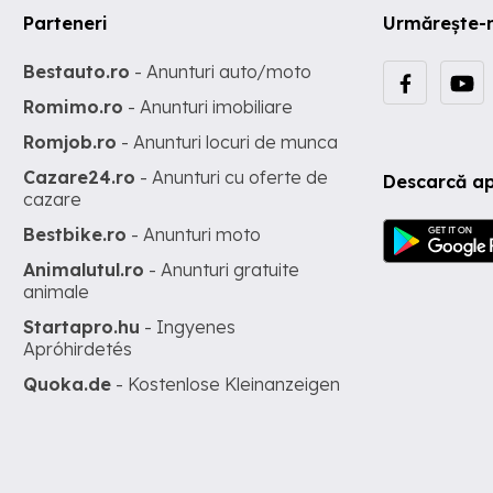
Parteneri
Urmărește-
Bestauto.ro
- Anunturi auto/moto
Romimo.ro
- Anunturi imobiliare
Romjob.ro
- Anunturi locuri de munca
Cazare24.ro
- Anunturi cu oferte de
Descarcă ap
cazare
Bestbike.ro
- Anunturi moto
Animalutul.ro
- Anunturi gratuite
animale
Startapro.hu
- Ingyenes
Apróhirdetés
Quoka.de
- Kostenlose Kleinanzeigen