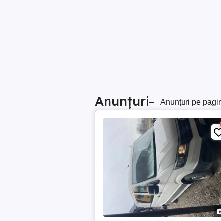
Anunțuri
–
Anunțuri pe pagi