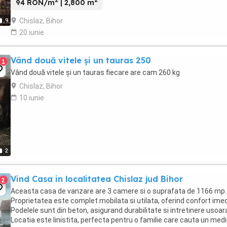
94 RON/m
| 2,800 m
Chislaz, Bihor
9
20 iunie
Vând două vitele și un tauras 250
1
Vând două vitele și un tauras fiecare are cam 260 kg
Chislaz, Bihor
10 iunie
2
Vind Casa in localitatea Chislaz jud Bihor
2
Aceasta casa de vanzare are 3 camere si o suprafata de 1166 mp.
Proprietatea este complet mobilata si utilata, oferind confort imed
Podelele sunt din beton, asigurand durabilitate si intretinere usoar
Locatia este linistita, perfecta pentru o familie care cauta un med