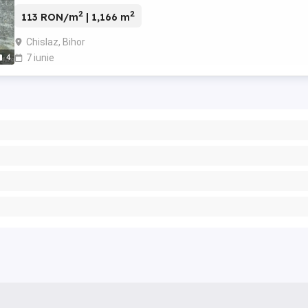
relaxant. In apropiere, ...
2
2
113 RON/m
| 1,166 m
Chislaz, Bihor
4
7 iunie