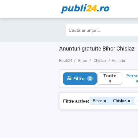
publi
24
.ro
Toate
Perso
Filtre
2
9
9
Anunturi gratuite Bihor Chislaz
Publi24
Bihor
Chislaz
Anunturi
Toate
Pers
Filtre
2
9
9
Filtre active:
Bihor
Chislaz