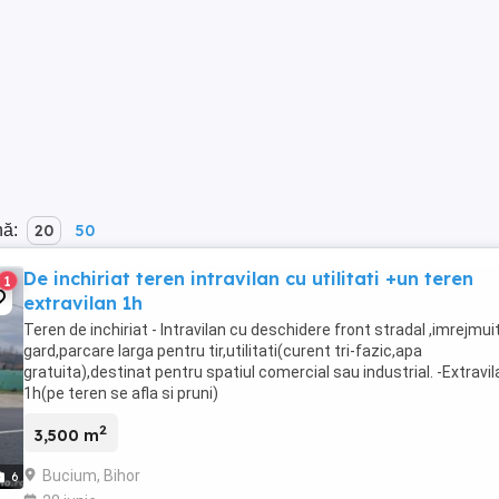
nă:
20
50
De inchiriat teren intravilan cu utilitati +un teren
1
extravilan 1h
Teren de inchiriat - Intravilan cu deschidere front stradal ,imrejmui
gard,parcare larga pentru tir,utilitati(curent tri-fazic,apa
gratuita),destinat pentru spatiul comercial sau industrial. -Extravil
1h(pe teren se afla si pruni)
2
3,500 m
Bucium, Bihor
6