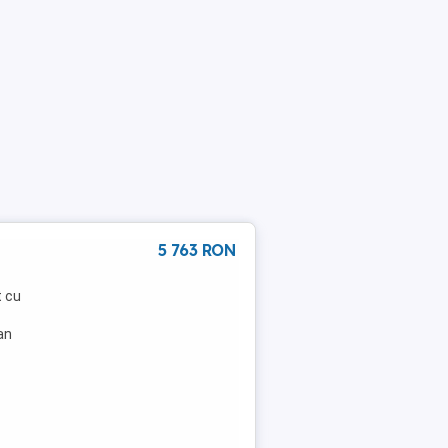
5 763 RON
t cu
an