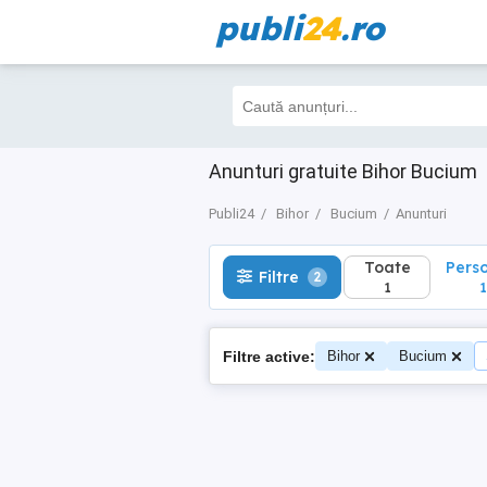
publi
24
.ro
Toate
Perso
Filtre
2
1
1
Anunturi gratuite Bihor Bucium
Publi24
Bihor
Bucium
Anunturi
Toate
Pers
Filtre
2
1
1
Filtre active:
Bihor
Bucium