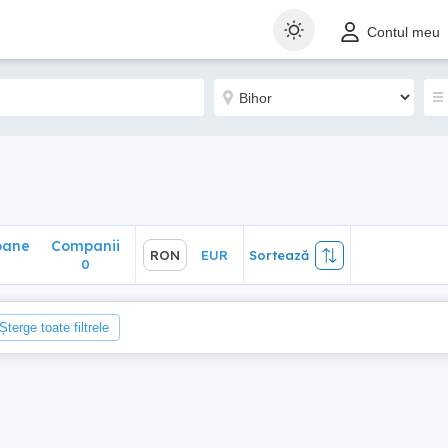
ane
Companii
RON
EUR
Sortează
Contul meu
0
oane
Companii
RON
EUR
Sortează
0
Șterge toate filtrele