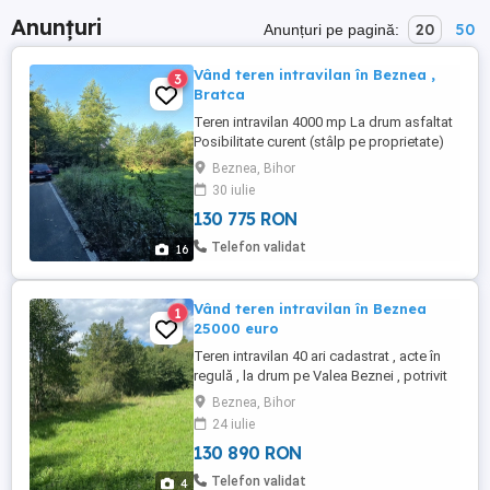
Anunțuri
20
50
Anunțuri pe pagină:
Vând teren intravilan în Beznea ,
3
Bratca
Teren intravilan 4000 mp La drum asfaltat
Posibilitate curent (stâlp pe proprietate)
potrivit pentru casă , cabană , , pânză de
Beznea, Bihor
apă freatică ușor de accesat pentru balta
30 iulie
pește. Cadastrat , acte la zi , taxe la zi .
130 775 RON
Telefon validat
16
Vând teren intravilan în Beznea
1
25000 euro
Teren intravilan 40 ari cadastrat , acte în
regulă , la drum pe Valea Beznei , potrivit
pentru locuință cabana ferma etc .
Beznea, Bihor
24 iulie
130 890 RON
Telefon validat
4