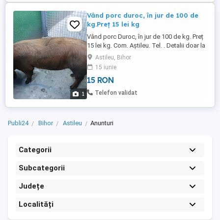
Vând porc duroc, în jur de 100 de
kg.Preț 15 lei kg
Vând porc Duroc, în jur de 100 de kg. Preț
15 lei kg. Com. Aștileu. Tel. . Detalii doar la
telefon.
Astileu, Bihor
15 iunie
15 RON
Telefon validat
1
Publi24
Bihor
Astileu
Anunturi
Categorii
Subcategorii
Județe
Localități