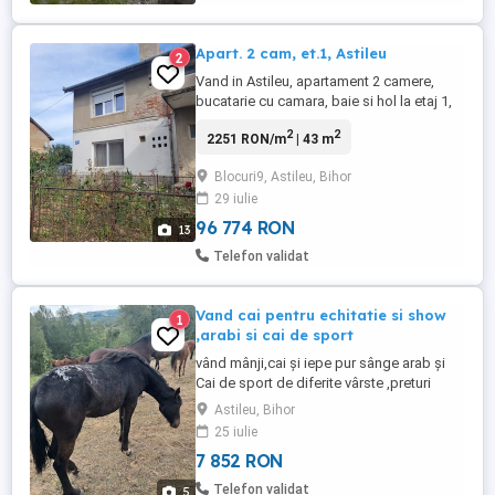
Apart. 2 cam, et.1, Astileu
2
Vand in Astileu, apartament 2 camere,
bucatarie cu camara, baie si hol la etaj 1,
suprafața utilă 43mp, plus 14 mp teren,
2
2
2251 RON/m
| 43 m
constructie anexa magazie de lemne si
garaj in suprafața de 36 mp. In camere
Blocuri9, Astileu, Bihor
sunt sobe de teracota. Incalzirea se face
29 iulie
cu lemne Liber de orice sarcini. Se poate
ocupa imediat. ...
96 774 RON
13
Telefon validat
Vand cai pentru echitatie si show
1
,arabi si cai de sport
vând mânji,cai și iepe pur sânge arab și
Cai de sport de diferite vârste ,preturi
incepand de la 1500 eur,mai mu6fetalii la
Astileu, Bihor
telefon
25 iulie
7 852 RON
Telefon validat
5