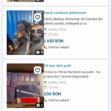
Vand catelusa doberman
Vând cățelușa doberman de 5 jumate din
părinți cuminți ,inteligenți și cu
pedigree,mai multe detalii la telefon
Astileu, Bihor
25 iulie
1 650 RON
Telefon validat
4
Elf bar 800 puff
10 buc la 190 lei. Nu trimit mai putin . Se
poate mixt 7 arome disponibile
Astileu, Bihor
13 iulie
200 RON
Telefon validat
2