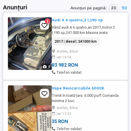
Anunțuri
20
50
Anunțuri pe pagină:
Audi A 6 quatro,2 l,190 cp
1
Vând audi A 6 quatro,an 2017,motor 2
l,190 cp,241.000 km.Masina arata
impecabil atât în interior cât și în
2017 | diesel | 241000 km
exterior,f.bn întreținută,funcționează
impecabil din punct de vedere
Astileu, Bihor
tehnic,având pachetul full ca și dotări.Mai
ieri 19:18
multe informații la tel. -Lucian
83 982 RON
5
Telefon validat
Vape Reincarcabile 6000K
Trimit în toată țara. 6.000 puff Comanda
minima 2 buc
Astileu, Bihor
ieri 13:32
35 RON
Telefon validat