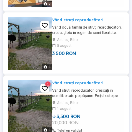
2
Vând struți reproducători
Vând două familii de struți reproducători,
crescuți bio în regim de semi libertate.
Prețul este pe bucată.
Astileu, Bihor
5 august
3 500 RON
1
Vând struți reproducători
1
Vând struți reproducători crescuți în
semilibertate pe pășune. Prețul este pe
bucată.
Astileu, Bihor
1 august
3,500 RON
20,000 RON
1
Telefon validat