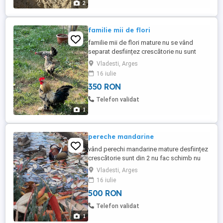
2
familie mii de flori
familie mii de flori mature nu se vând
separat desființez crescătorie nu sunt
interesat de schimburi nu am posibilitate
Vladesti, Arges
de transport
16 iulie
350 RON
Telefon validat
1
pereche mandarine
vând perechi mandarine mature desființez
crescătorie sunt din 2 nu fac schimb nu
am posibilitate de transport
Vladesti, Arges
16 iulie
500 RON
Telefon validat
1