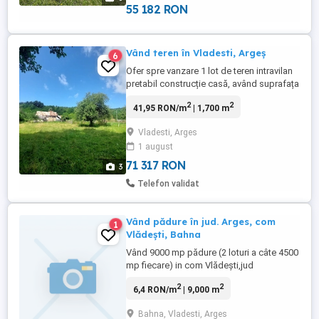
asfaltat, ...
55 182 RON
Vând teren în Vladesti, Argeș
6
Ofer spre vanzare 1 lot de teren intravilan
pretabil construcție casă, având suprafața
de 1700 mp, preț 8euro mp. Terenul
2
2
41,95 RON/m
| 1,700 m
dispune de cadastru și carte funciară.
Rețeaua de curent, canalizarea și sursa de
Vladesti, Arges
apă curentă se află la capătul terenului. Pe
1 august
teren se află și o magazie parțial
funcțională. Terenul ...
71 317 RON
3
Telefon validat
Vând pădure în jud. Arges, com
1
Vlădești, Bahna
Vând 9000 mp pădure (2 loturi a câte 4500
mp fiecare) in com Vlădești,jud
Arges,Bahna, in apropierea Mănăstirii
2
2
6,4 RON/m
| 9,000 m
Neagoe Basarab. Preț total (ambele loturi)
11,000 euro.
Bahna, Vladesti, Arges