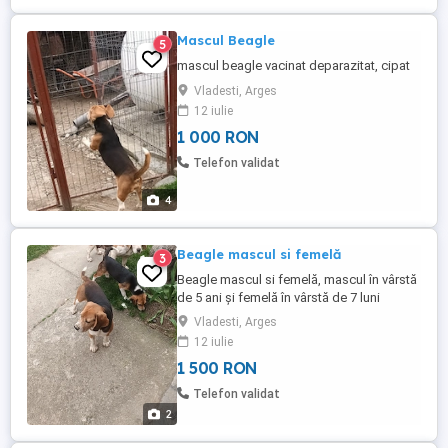
Mascul Beagle
5
mascul beagle vacinat deparazitat, cipat
Vladesti, Arges
12 iulie
1 000 RON
Telefon validat
4
Beagle mascul si femelă
3
Beagle mascul si femelă, mascul în vârstă
de 5 ani și femelă în vârstă de 7 luni
Vladesti, Arges
12 iulie
1 500 RON
Telefon validat
2