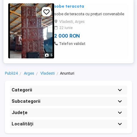
sobe teracota
sobe de teracota cu prețuri convenabile
Vladesti, Arges
22 iunie
2 000 RON
Telefon validat
5
Publi24
Arges
Vladesti
Anunturi
Categorii
Subcategorii
Județe
Localități