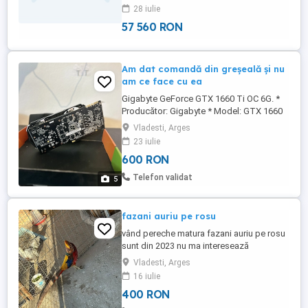
28 iulie
57 560 RON
Am dat comandă din greșeală și nu
am ce face cu ea
Gigabyte GeForce GTX 1660 Ti OC 6G. *
Producător: Gigabyte * Model: GTX 1660
Ti * Memorie: 6 GB GDDR6 * Seria NVIDIA
Vladesti, Arges
GeForce GTX * Versiune: OC Edition
23 iulie
(Overclock) NU AM CE FACE CU EA
600 RON
Telefon validat
5
fazani auriu pe rosu
vând pereche matura fazani auriu pe rosu
sunt din 2023 nu ma interesează
schimburi , desființez crescătorie nu am
Vladesti, Arges
posibilitate de transport
16 iulie
400 RON