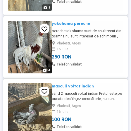
Telefon validat
3
yokohama pereche
pereche iokohama sunt de anul trecut din
toamna nu sunt interesat de schimburi ,
desființez crescătorie nu am posibilitate
Vladesti, Arges
de transport
16 iulie
250 RON
Telefon validat
4
masculi voltat indian
vând 2 masculi voltat indian Prețul este pe
bucata desființez crescătorie, nu sunt
interesat de schimburi nu am posibilitate
Vladesti, Arges
de transport
16 iulie
100 RON
Telefon validat