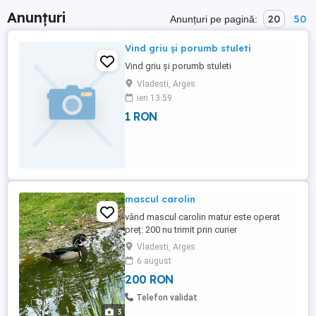
Anunțuri
20
50
Anunțuri pe pagină:
Vind griu și porumb stuleti
Vind griu și porumb stuleti
Vladesti, Arges
ieri 13:59
1 RON
mascul carolin
vând mascul carolin matur este operat
preț: 200 nu trimit prin curier
Vladesti, Arges
6 august
200 RON
Telefon validat
3