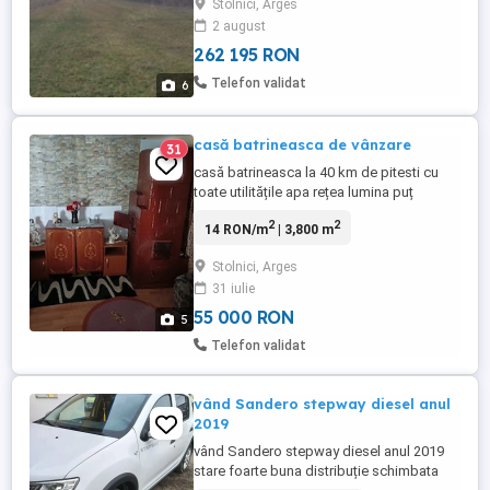
Stolnici, Arges
doar 35 km de Pitesti. Pe teren este
2 august
construita o casa la rosu, din caramida
262 195 RON
care are o suprafata de cca 90mp. Toate
utilitatile sunt la poarta - apa, canalizare si
Telefon validat
6
electricitate. Casa ...
casă batrineasca de vânzare
31
casă batrineasca la 40 km de pitesti cu
toate utilitățile apa rețea lumina puț
grădină pruni vita de vie solar cu gard
2
2
14 RON/m
| 3,800 m
ciment în comuna Stolnici sat vlascuta
județul Argeș casă este locuibila este
Stolnici, Arges
situată la strada cu vecini stinga dreapta
31 iulie
55 000 RON
5
Telefon validat
vând Sandero stepway diesel anul
2019
vând Sandero stepway diesel anul 2019
stare foarte buna distribuție schimbata