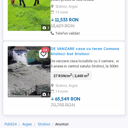
Stolnici, Arges
15 iunie
11,533 RON
13,629 RON
3
Telefon validat
DE VANZARE casa cu teren Comuna
26
Stolnici Sat Stolnici
De vanzare casa locuibila cu 3 camere , si
5 anexe in centrul satului Stolnici, la 500m
de Primarie. Casa este izolata termic pe 2
2
2
27 RON/m
| 2,400 m
laturi si are geamuri termopan. Suprafata
totala a terenului este de aproximativ
Stolnici, Arges
2400mp , dintre care 1000mp curti-
14 iunie
constructii, 1114mp gradina si 279mp
3
teren vita de vie, ...
65,549 RON
70,793 RON
Publi24
Arges
Stolnici
Anunturi