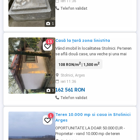
ieri 11:36
Telefon validat
1
Casă la țară zona linistita
13
Vând imobil în localitatea Stolnici. Pe teren
se află două case, una veche și una mai
nouă. Se află la strada principală din
2
2
108 RON/m
| 1,500 m
localitatea mai sus menționată, într-o zonă
centrală. Rog seriozitate.
Stolnici, Arges
ieri 11:36
162 561 RON
3
Telefon validat
Teren 10.000 mp si casa in Stolinici
1
Arges
OPORTUNITATE LA DOAR 50.000 EUR -
Proprietar - vand 10.000 mp de teren
intravilan in comuna Stolnici, jud. Arges la