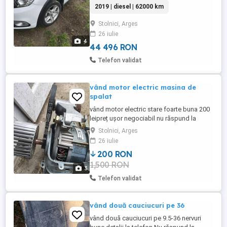
km 62000 Nu răspund la mesaje Sună
2019 | diesel | 62000 km
Stolnici, Arges
26 iulie
4
44 496 RON
Telefon validat
vând motor electric masina de
spalat
vând motor electric stare foarte buna 200
leipreț ușor negociabil nu răspund la
mesaje detali la telefon
Stolnici, Arges
26 iulie
200 RON
1,500 RON
3
Telefon validat
vând două cauciucuri pe 36
vând două cauciucuri pe 9.5-36 nervuri