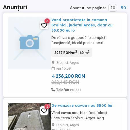
Anunțuri
20
50
Anunțuri pe pagină:
Vand proprietate in comuna
3
Stolnici, judetul Arges, doar cu
55.000 euro
De vânzare gospodărie complet
funcțională, ideală pentru locuit
permanent sau ca reședință de vacanță,
2
2
3937 RON/m
| 60 m
situată într-o zonă liniștită din Stolnici, cu
acces facil la gară. Casă solida din
Stolnici, Arges
cărămidă, de aproximativ 60 mp, geamuri
ieri 15:59
termopan, compartimentată eficient: 3
camere, veranda, si doua cai de acces ...
236,200 RON
262,445 RON
Telefon validat
De vanzare cavou nou 5500 lei
1
Vând cavou nou. Nu a fost folosit.
Localitatea Stolnici, Argeş. Rog
seriozitate.
Stolnici, Arges