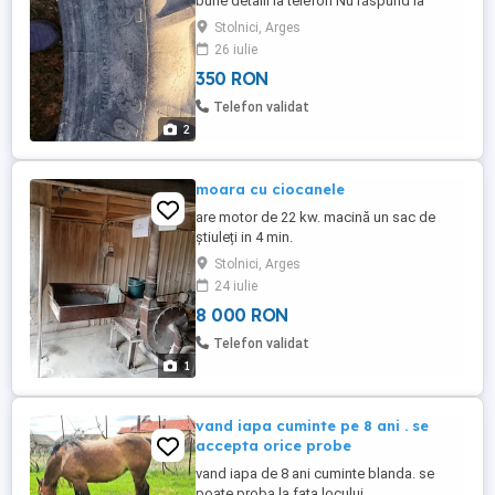
bune detalii la telefon Nu răspund la
mesaje preț 350lei
Stolnici, Arges
26 iulie
350 RON
Telefon validat
2
moara cu ciocanele
are motor de 22 kw. macină un sac de
știuleți in 4 min.
Stolnici, Arges
24 iulie
8 000 RON
Telefon validat
1
vand iapa cuminte pe 8 ani . se
accepta orice probe
vand iapa de 8 ani cuminte blanda. se
poate proba la fata locului