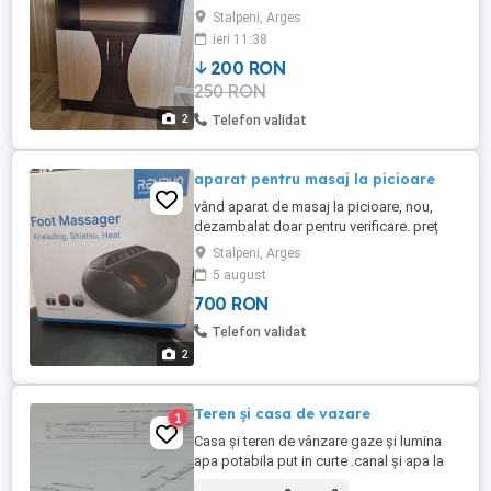
Stalpeni, Arges
ieri 11:38
200 RON
250 RON
2
Telefon validat
aparat pentru masaj la picioare
vând aparat de masaj la picioare, nou,
dezambalat doar pentru verificare. preț
negociabil.
Stalpeni, Arges
5 august
700 RON
Telefon validat
2
Teren și casa de vazare
1
Casa și teren de vânzare gaze și lumina
apa potabila put in curte .canal și apa la
poarta drum asfaltat 6km de pitesti .vita