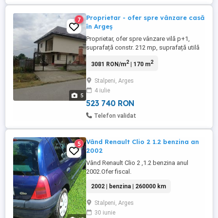
Proprietar - ofer spre vânzare casă
7
în Argeș
Proprietar, ofer spre vânzare vilă p+1,
suprafață constr. 212 mp, suprafață utilă
170 mp, suprafață teren intravilan de 1400
2
2
3081 RON/m
| 170 m
mp (cu o mică livadă), front stradal 17 mp,
situată în Comuna Stalpeni, Județul Argeș,
Stalpeni, Arges
la jumătatea distantei dintre Pitești și
4 iulie
Câmpulung Muscel, la o ora de Bran. Vila
5
este construită ...
523 740 RON
Telefon validat
Vând Renault Clio 2 1.2 benzina an
5
2002
Vând Renault Clio 2 ,1.2 benzina anul
2002.Ofer fiscal.
2002 | benzina | 260000 km
Stalpeni, Arges
30 iunie