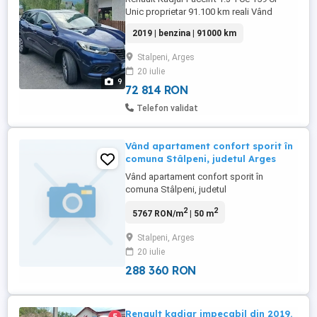
Unic proprietar 91.100 km reali Vând
Renault Kadjar Facelift, prima
2019 | benzina | 91000 km
înmatriculare în iulie 2019, unic proprietar,
în stare foarte bună de funcționare și
Stalpeni, Arges
întreținere. Date tehnice: - Motor benzină
20 iulie
1.3 TCe 159 CP - Cutie manuală cu 6 trepte
9
- Kilometraj real: ...
72 814 RON
Telefon validat
Vând apartament confort sporit în
comuna Stâlpeni, judetul Arges
Vând apartament confort sporit în
comuna Stâlpeni, judetul
Arges+anexele:garaj din cărămidă, mini
2
2
5767 RON/m
| 50 m
cabană lemn stejar și mini bucătărie de
vară Preț negociabil Sunați la Nr de telefon
Stalpeni, Arges
20 iulie
288 360 RON
Renault kadjar impecabil din 2019.
5