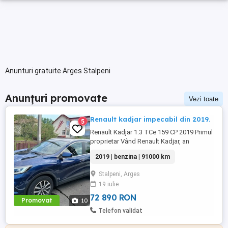
Anunturi gratuite Arges Stalpeni
Anunțuri promovate
Vezi toate
Renault kadjar impecabil din 2019.
5
Renault Kadjar 1.3 TCe 159 CP 2019 Primul
proprietar Vând Renault Kadjar, an
fabricație 2019, culoare Bleu Cosmos, în
2019 | benzina | 91000 km
stare foarte bună de funcționare și
întreținere. Motor 1.3 TCe benzină 159 CP
Stalpeni, Arges
Cutie manuală, 6 trepte Kilometraj real:
19 iulie
91.000 km Primul proprietar Mașină
îngrijită, ...
72 890 RON
Promovat
10
Telefon validat