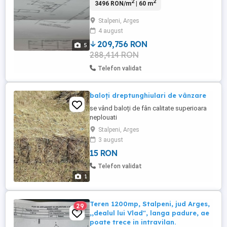
2
2
3496 RON/m
| 60 m
de vie și pomi fructiferi
Stalpeni, Arges
4 august
209,756 RON
5
288,414 RON
Telefon validat
baloți dreptunghiulari de vânzare
se vând baloți de fân calitate superioara
neplouati
Stalpeni, Arges
3 august
15 RON
Telefon validat
1
Teren 1200mp, Stalpeni, jud Arges,
29
,,dealul lui Vlad", langa padure, ae
poate trece in intravilan.