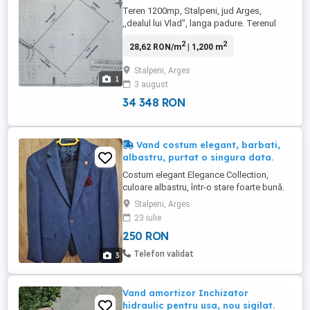
Teren 1200mp, Stalpeni, jud Arges,
,,dealul lui Vlad", langa padure. Terenul
poate fi trecut in intravilan,
2
2
28,62 RON/m
| 1,200 m
Stalpeni, Arges
1
3 august
34 348 RON
Vand costum elegant, barbati,
albastru, purtat o singura data.
Costum elegant Elegance Collection,
culoare albastru, într-o stare foarte bună.
A fost purtat o singură dată la un
Stalpeni, Arges
eveniment, după care a fost păstrat cu
23 iulie
grijă. Nu prezintă pete, rupturi sau alte
250 RON
semne de uzură. Este un costum cu o
croială elegantă, potrivit pentru nunți,
Telefon validat
3
majorate, banchete, absolvire ...
Vand amortizor Inchizator
hidraulic pentru usa, nou sigilat.