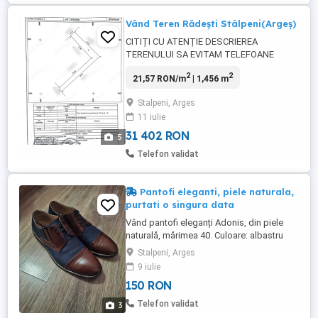
Vând Teren Rădești Stâlpeni(Argeș)
CITIȚI CU ATENȚIE DESCRIEREA
TERENULUI SA EVITAM TELEFOANE
,MESAJE SI DRUMURI INUTILE! Vând
2
2
21,57 RON/m
| 1,456 m
teren in Stâlpeni sat Rădești(28km până la
Pitești , 33 până la C.lung)Foarte liniște și
Stalpeni, Arges
multă verdeață 1456mp deschidere 7,75 și
11 iulie
se lățește până la 10,14 . Este ușor în
pantă necesită îndreptat iar parte unde ...
31 402 RON
5
Telefon validat
Pantofi eleganti, piele naturala,
purtati o singura data
Vând pantofi eleganți Adonis, din piele
naturală, mărimea 40. Culoare: albastru
închis cu maro. Au fost purtați o singură
Stalpeni, Arges
dată la un eveniment și sunt în stare
9 iulie
excelentă, fără defecte. Ideali pentru
150 RON
costum, nuntă, banchet, botez sau alte
evenimente elegante.
Telefon validat
3