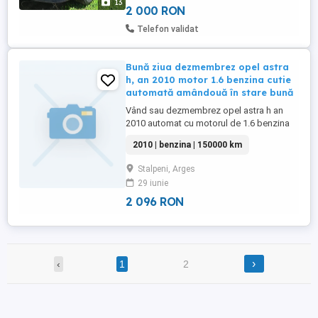
13
2 000 RON
Telefon validat
Bună ziua dezmembrez opel astra
h, an 2010 motor 1.6 benzina cutie
automată amândouă în stare bună
Vând sau dezmembrez opel astra h an
2010 automat cu motorul de 1.6 benzina
16 valve cel cu buton sport, motor și cutie
2010 | benzina | 150000 km
de viteze întreținute caroserie afectată
Stalpeni, Arges
29 iunie
2 096 RON
›
‹
1
2