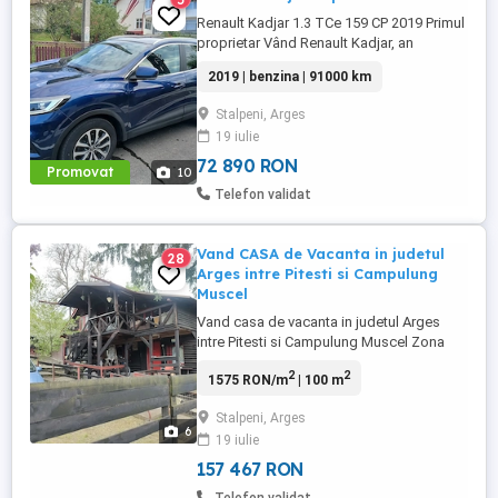
Renault Kadjar 1.3 TCe 159 CP 2019 Primul
proprietar Vând Renault Kadjar, an
fabricație 2019, culoare Bleu Cosmos, în
2019 | benzina | 91000 km
stare foarte bună de funcționare și
întreținere. Motor 1.3 TCe benzină 159 CP
Stalpeni, Arges
Cutie manuală, 6 trepte Kilometraj real:
19 iulie
91.000 km Primul proprietar Mașină
îngrijită, ...
72 890 RON
Promovat
10
Telefon validat
Vand CASA de Vacanta in judetul
28
Arges intre Pitesti si Campulung
Muscel
Vand casa de vacanta in judetul Arges
intre Pitesti si Campulung Muscel Zona
foarte linistita Utilitati : apa,gaz,curent
2
2
1575 RON/m
| 100 m
,canalizare Acces la drum asfaltat , 1 km
pana la DN73
Stalpeni, Arges
6
19 iulie
157 467 RON