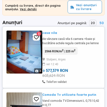
Vezi anunțuri
Cumpără cu livrare, direct din pagina
cu livrare
anunțului.
Vezi detalii
Anunțuri
20
50
Anunțuri pe pagină:
casa vila
3
de vânzare casă vila 6 camera +baie și
bucătărie actele regula centrala pe lemne
com stilpeni județul Argeș sau schimb cu
2
2
2566 RON/m
| 225 m
2 camera Mioveni etajul 1 ,2 sau 3 fără
imobiliare sunt proprietar nr de tel
Stalpeni, Arges
ieri 12:40
577,379 RON
6
603,624 RON
Telefon validat
Comoda Tv utilizata foarte putin
Vand comoda TV.Dimensiuni:L 0,75 l 0,42
H 0,77