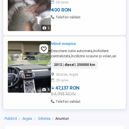
28 iunie
400 RON
Telefon validat
1
Vând mașina
Descriere:cutie automata,închidere
centralizata,încălzire scaune și volan,an
fabricație 2012, motorina ,motor 2200,
2012 | diesel | 250000 km
Silistea, Arges
28 iunie
47,137 RON
5
54,993 RON
Telefon validat
Publi24
Arges
Silistea
Anunturi