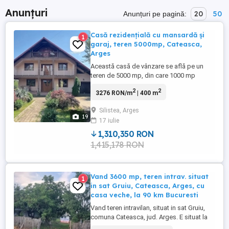
Anunțuri
20
50
Anunțuri pe pagină:
Casă rezidențială cu mansardă și
1
garaj, teren 5000mp, Cateasca,
Arges
Această casă de vânzare se află pe un
teren de 5000 mp, din care 1000 mp
intravilan și include o mansardă utilzabilă
2
2
3276 RON/m
| 400 m
și un garaj. Proprietatea este construită
din ** cărămidă și are un acoperiș metalic
Silistea, Arges
cu înclinație oblică**. Casa are 7 camere, 3
19
17 iulie
bai și se află în stare gata de utilizare. La
interior, ...
1,310,350 RON
1,415,178 RON
Vand 3600 mp, teren intrav. situat
1
in sat Gruiu, Cateasca, Arges, cu
casa veche, la 90 km Bucuresti
Vand teren intravilan, situat in sat Gruiu,
comuna Cateasca, jud. Arges. E situat la
20 km de Pitesti si 90 km de