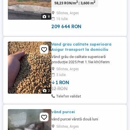
2
2
58,23 RON/m
| 3,600 m
Bucuresti.Terenul are o suprafata de 3600
mp, cu deschidere de 30 m. Are o pozitie
Silistea, Arges
excelenta si are toate utilitatile. Pe el, e
8
16 iulie
situata pe el o casa batraneasca. Are
acces usor la autostrada. ...
209 644 RON
Vand grau calitate superioara
Asigur transport la domiciliu
Vând grâu de calitate superioară
producție 2025.Pret 1.1lei khOferim
transport contracost (motorina)
Silistea, Arges
3 iulie
1 RON
12 RON
2
Telefon validat
vând purcei
vând purcei vârstă două luni
Silistea, Arges