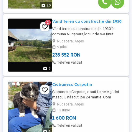
20
Vand teren cu constructie din 1930
2
Vând teren cu construcție din 1930 în
comuna Nucșoara,loc unde s-a ținut
Făgăraș Fest la 20 de km distanță de
Nucsoara, Arges
Vârful Moldoveanu ,este situat la strada
9 iulie
principală ,loc perfect pentru pensiune
235 552 RON
turistică, casa de vacanță ,ca și utilități
aveți la marginea proprietăți
Telefon validat
curent,apă,cablu. ...
5
Ciobanesc Carpatin
Ciobanesc Carpatin, două femele și doi
masculi, născuți pe 24 martie. Com
Nucșoara judetul Arges
Nucsoara, Arges
13 iunie
1 600 RON
Telefon validat
5