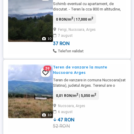
Schimb eventual cu apartament, de
discutat. - Teren la cca 800 m altitudine,
1,7 ha in extravilan, cadastrat, intabulat, la
2
2
0 RON/m
| 17,000 m
1-2 km de zone cu case, stanga-dreapta,
la 3 km de centrul satului Nucsoara,
Ferigi, Nucsoara, Arges
primarie, biserica, 2 magazine universale,
7 august
oficiu postal, dispensar, scoala, sala de
10
activitati culturale, ...
37 RON
Telefon validat
Teren de vanzare la munte
39
Nucsoara Arges
Teren de vanzare in comuna Nucsoara(sat
Slatina), judetul Arges. Terenul are o
suprafata de 5050mp si este pozitionat
2
2
0,01 RON/m
| 5,050 m
intr-o zona linistita la marginea satului
avand reteaua de apa potabila, drum
Nucsoara, Arges
asfaltat si energie electrica in apropiere.
6 august
Pretul este de 9 mp
10
47 RON
52 RON