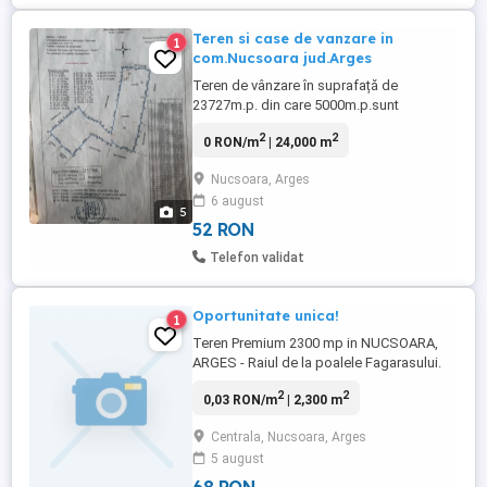
Teren si case de vanzare in
1
com.Nucsoara jud.Arges
Teren de vânzare în suprafață de
23727m.p. din care 5000m.p.sunt
intravilan.Casa 1 -81m.p ,casa2-
2
2
0 RON/m
| 24,000 m
33m.p.,grajd-60m.p.,magazie-98m.p.-
construita din piatra la nivelul pământului
Nucsoara, Arges
și proiectata sa mai suporte 2 nivele de
6 august
constructie.Acestea se afla la strada
5
principala (Str.Factorului nr.22) cu acces la
52 RON
...
Telefon validat
Oportunitate unica!
1
Teren Premium 2300 mp in NUCSOARA,
ARGES - Raiul de la poalele Fagarasului.
Cauti locul perfect pentru o pensiune de
2
2
0,03 RON/m
| 2,300 m
succes, o cabana de vacanta sau casa ta
de vis in inima naturii? Acest teren ofera
Centrala, Nucsoara, Arges
tot ce ai nevoie pentru o investitie sigura si
5 august
profitabila. Suprafata generoasa de teren
cc (intravilan), ...