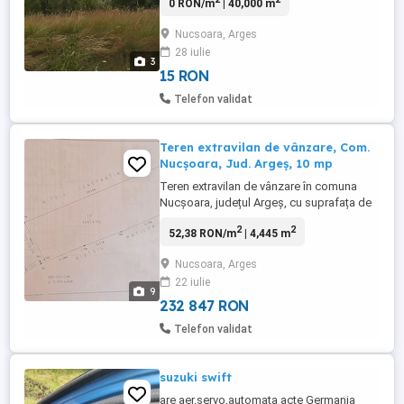
0 RON/m
| 40,000 m
prețul este de la 3 euro mp, iar cealaltă
zonă accesul este mai facil prețul este de
Nucsoara, Arges
la 5 euro mp. Suprafață poiană 40.0000
28 iulie
mp
3
15 RON
Telefon validat
Teren extravilan de vânzare, Com.
Nucșoara, Jud. Argeș, 10 mp
Teren extravilan de vânzare în comuna
Nucșoara, județul Argeș, cu suprafața de
4.445,41 mp, situat într-o zonă liniștită, cu
2
2
52,38 RON/m
| 4,445 m
acces facil și un peisaj deosebit, la
poalele Munților Făgăraș. Detalii teren: -
Nucsoara, Arges
suprafață: 4.445,41 mp - teren extravilan -
22 iulie
acces prin drum de acces - curent electric
9
și apă în ...
232 847 RON
Telefon validat
suzuki swift
are aer,servo,automata acte Germania