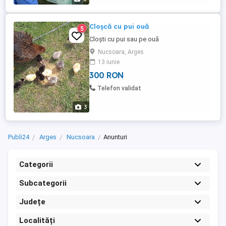
Cloșcă cu pui ouă
5
Cloști cu pui sau pe ouă
Nucsoara, Arges
13 iunie
300 RON
Telefon validat
3
Publi24
Arges
Nucsoara
Anunturi
Categorii
Subcategorii
Județe
Localități