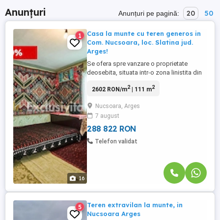
Anunțuri
20
50
Anunțuri pe pagină:
Casa la munte cu teren generos in
1
Com. Nucsoara, loc. Slatina jud.
Arges!
Se ofera spre vanzare o proprietate
deosebita, situata intr-o zona linistita din
Nucsoara – sat Slatina, ideala atat pentru
2
2
2602 RON/m
| 111 m
locuinta permanenta, cat si pentru casa de
vacanta sau investitie. *** Proprietatea
Nucsoara, Arges
este amplasata pe un teren generos de
7 august
4213 mp (2118 mp intravilan si 2095 mp
extravilan), oferind ...
288 822 RON
Telefon validat
16
Teren extravilan la munte, in
5
Nucsoara Arges