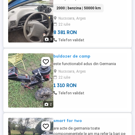
2000 | benzina | 50000 km
Nucsoara, Arges
22 iulie
8 381 RON
3
Telefon validat
buldozer de camp
este functionabil adus din Germania
Nucsoara, Arges
22 iulie
1 310 RON
Telefon validat
2
smart for two
are acte de germania toate
componenentele le am ma refer la bari pe