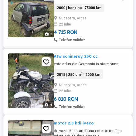
fata si spate ,are aer,servo,plafon geam
2000 | benzina | 75000 km
Nucsoara, Arges
22 iulie
4 715 RON
2
Telefon validat
Atw schineray 250 cc
este adus din Germania in stare buna
3
2015 | 250 cm
| 2000 km
Nucsoara, Arges
22 iulie
6 810 RON
4
Telefon validat
motor 2,8 hdi iveco
de vazare in stare buna este pe masina