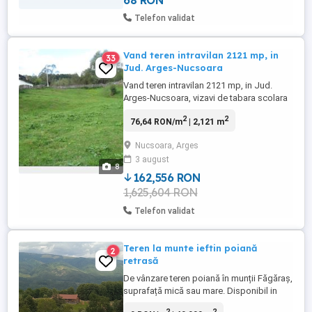
68 RON
Telefon validat
Vand teren intravilan 2121 mp, in
33
Jud. Arges-Nucsoara
Vand teren intravilan 2121 mp, in Jud.
Arges-Nucsoara, vizavi de tabara scolara
Nucsoara, persoana fizica , cadastru ,
2
2
76,64 RON/m
| 2,121 m
pretabil constructie. Utilitatile se afla la
accesul pe terem Tel.
Nucsoara, Arges
3 august
8
162,556 RON
1,625,604 RON
Telefon validat
Teren la munte ieftin poiană
2
retrasă
De vânzare teren poiană în munții Făgăraș,
suprafață mică sau mare. Disponibil in
două zone, una cu acces mai greu unde
2
2