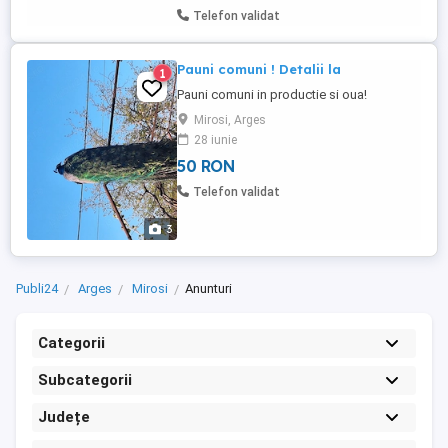
tamburi poloneza 1,05 m, cumparata noua
Telefon validat
in 2022, ...
Pauni comuni ! Detalii la
1
Pauni comuni in productie si oua!
Mirosi, Arges
28 iunie
50 RON
Telefon validat
3
Publi24
Arges
Mirosi
Anunturi
Categorii
Subcategorii
Județe