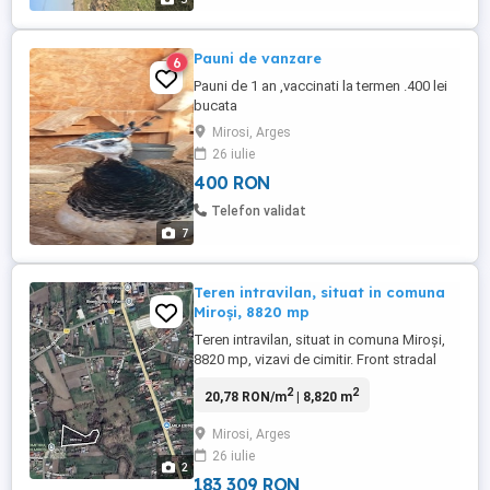
Pauni de vanzare
6
Pauni de 1 an ,vaccinati la termen .400 lei
bucata
Mirosi, Arges
26 iulie
400 RON
Telefon validat
7
Teren intravilan, situat in comuna
Miroşi, 8820 mp
Teren intravilan, situat in comuna Miroşi,
8820 mp, vizavi de cimitir. Front stradal
deschidere 151 m. Vecinătate in N şi E
2
2
20,78 RON/m
| 8,820 m
pârâul Burdea Conţine: -Teren curs
construcţii: 1371 mp -Livada: 1371 mp -
Mirosi, Arges
Arabil: 4685 mp -Faneata: 1393 Racordat
26 iulie
la apa, curent electric, transformator de
2
tensiune la limita ...
183 309 RON