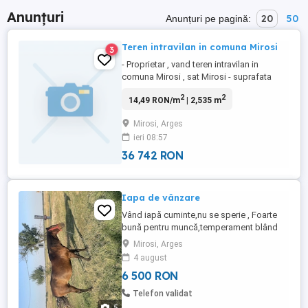
Anunțuri
20
50
Anunțuri pe pagină:
Teren intravilan in comuna Mirosi
3
- Proprietar , vand teren intravilan in
comuna Mirosi , sat Mirosi - suprafata
2530 m2 -pret 7000 euro
2
2
14,49 RON/m
| 2,535 m
Mirosi, Arges
ieri 08:57
36 742 RON
Iapa de vânzare
Vând iapă cuminte,nu se sperie , Foarte
bună pentru muncă,temperament blând
,mai multe detalii la nr de telefon Preț
Mirosi, Arges
negociabil
4 august
6 500 RON
Telefon validat
5