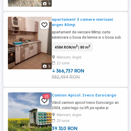
5
apartament 3 camere merisani
arges 80mp
apartament de vanzare 88mp curte
exterioara o boxa de lemne si o boxa sub
scara apartamentului de sus si un mic
2
2
4584 RON/m
| 80 m
spatiu dedicat pentru construirea unui
cotet de pasari ! incalzit pe lemne cu
Merisani, Arges
posibilitate de alimentare la reteaua de
22 iunie
gaz! boiler pe lemne si robinet termic
5
bucatarie!
366,737 RON
382,454 RON
Camion Apicol. Iveco Eurocargo
10
Vând camion apicol Iveco Eurocargo an
2004, cutie tego cu lift pe spate și
luminator cu aerisite pe tavan. Camionul
Merisani, Arges
funcționează foarte bine, baterii + filtre și
20 iunie
ulei schimbate de aproximativ 2 ani, chit
39 310 RON
ambreiaj schimbat anul trecut. Camionul