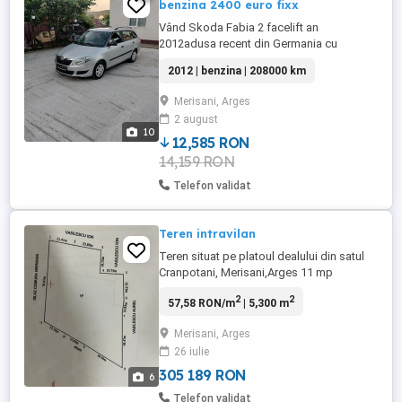
benzina 2400 euro fixx
Vând Skoda Fabia 2 facelift an
2012adusa recent din Germania cu
următoarele dotări: Geamuri electrice fata,
2012 | benzina | 208000 km
Abs, Servo directie asistata electric,
Airbag, Închidere centralizată din
Merisani, Arges
telecomanda cu două chei, Aer
2 august
condiționat, Computer bord , Mașina se
10
prezintă foarte bine nu bate nu troncane
12,585 RON
motor și ...
14,159 RON
Telefon validat
Teren intravilan
Teren situat pe platoul dealului din satul
Cranpotani, Merisani,Arges 11 mp
negociabil
2
2
57,58 RON/m
| 5,300 m
Merisani, Arges
26 iulie
305 189 RON
6
Telefon validat