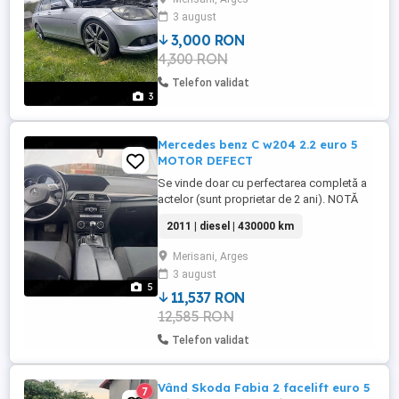
3 august
3,000 RON
4,300 RON
Telefon validat
3
Mercedes benz C w204 2.2 euro 5
MOTOR DEFECT
Se vinde doar cu perfectarea completă a
actelor (sunt proprietar de 2 ani). NOTĂ
IMPORTANTĂ: Motorul a tras cuzineții și
2011 | diesel | 430000 km
nu mai pornește. Mașina se vinde
întreagă, ca proiect sau pentru piese.
Merisani, Arges
Dotări și Specificații: Motorizare: Diesel,
3 august
170 CP Cutie de viteze: Automată 7G-
5
Tronic Confort & Siguranță: ...
11,537 RON
12,585 RON
Telefon validat
Vând Skoda Fabia 2 facelift euro 5
7