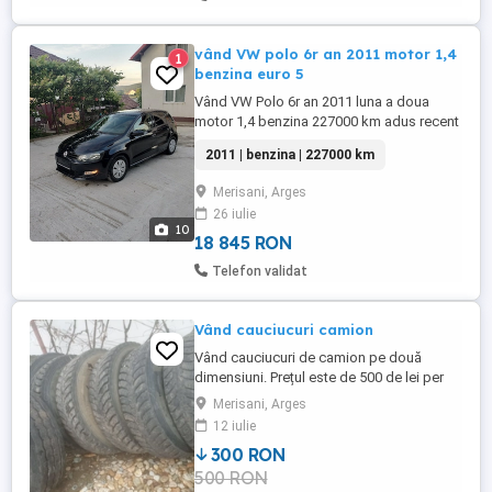
vând VW polo 6r an 2011 motor 1,4
1
benzina euro 5
Vând VW Polo 6r an 2011 luna a doua
motor 1,4 benzina 227000 km adus recent
din Germania cu următoarele dotării: Abs,
2011 | benzina | 227000 km
Servodirecție asistata electric, Airbaguri,
Computer bord, Aer condiționat, Oglinzi
Merisani, Arges
electrice cu încălzire, Proiectoare ceata, 4
26 iulie
geamuri electrice, Volan piele, Anvelope
10
r14 dor 2023 ...
18 845 RON
Telefon validat
Vând cauciucuri camion
Vând cauciucuri de camion pe două
dimensiuni. Prețul este de 500 de lei per
bucată. Cauciucurile au 4 ani și sunt în
Merisani, Arges
stare bună. Nu deranjați cu negocieri
12 iulie
puierile.
300 RON
500 RON