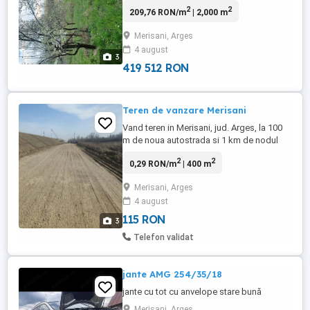
apa curenta si gaze la poarta. Situat la
2
2
209,76 RON/m
| 2,000 m
aproximativ o ora de Bucuresti si ulterior o
ora de Sibiu, 10 minute de Pitasti, aproape
Merisani, Arges
de iesirea de pe A1 cu o priveliste
4 august
deosebita este ideal pentru o casa de
3
vacanta ...
419 512 RON
Teren de vanzare Merisani
Vand teren in Merisani, jud. Arges, la 100
m de noua autostrada si 1 km de nodul
rutier si 12 km de Pitesti, pretabil pentru
2
2
0,29 RON/m
| 400 m
diverse activitati. Suprafata: 400 mp
Utilitati: apa, curent, terenul este plat si are
Merisani, Arges
deschidere la drum pe 2 părți. CF: 90100
4 august
115 RON
3
Telefon validat
jante AMG 254/35/18
jante cu tot cu anvelope stare bună
Merisani, Arges