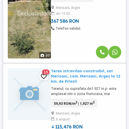
dimineață începe cu o priveliște de
Merisani, Arges
poveste. Acest loc este Merișani, pe
ieri 15:02
malurile râului Argeș, unde te așteaptă o
casă, gata să ...
367 586 RON
Telefon validat
20
Teren intravilan construibil, sat
13
Merisani, com. Merisani, Arges la 12
km. de Pitesti
Terenul, cu suprafata de1.927 m.p. este
amplasat intr-o zona frumoasa, mai
retrasa, cu padure in vecinatate dar foarte
2
2
59,93 RON/m
| 1,927 m
aproape de centrul localitatii si drumul
national Pitesti-Curtea de Arges. Are
Merisani, Arges
deschidere la strada de cca 21 m. Este
6 august
intravilan construibil, cadastrat si
beneficiaza de toate utilitatile ...
115,476 RON