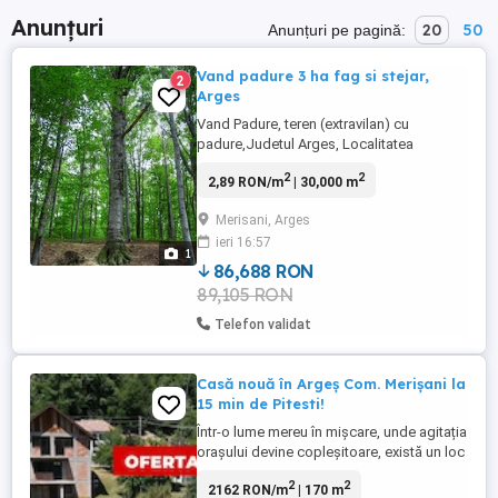
Anunțuri
20
50
Anunțuri pe pagină:
Vand padure 3 ha fag si stejar,
2
Arges
Vand Padure, teren (extravilan) cu
padure,Judetul Arges, Localitatea
Merișani-Vâlcelele. Padure de Fag
2
2
2,89 RON/m
| 30,000 m
(majoritar) si Stejar, suprafata 2.75
hectare, zona forestiera. Avantaje : -
Merisani, Arges
Aproape de drumul asfaltat si de cel
ieri 16:57
forestier. - Terenul este la marginea
1
padurii - Toate actele facute. Ofer
86,688 RON
vizionare. ...
89,105 RON
Telefon validat
Casă nouă în Argeș Com. Merișani la
15 min de Pitesti!
Într-o lume mereu în mișcare, unde agitația
orașului devine copleșitoare, există un loc
unde timpul pare să curgă mai încet, unde
2
2
2162 RON/m
| 170 m
natura îți oferă aer curat și unde fiecare