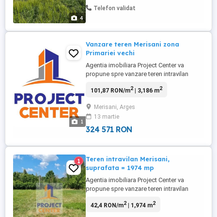
este omologat apicol (zero taxe), fiind
Telefon validat
dotat cu cabină de ...
4
Vanzare teren Merisani zona
Primariei vechi
Agentia imobiliara Project Center va
propune spre vanzare teren intravilan
situat in comuna Merisani, zona primariei
2
2
101,87 RON/m
| 3,186 m
vechi, in suprafata totala de 3186 mp cu o
deschidere de 34 m. Situat intr-o zona
Merisani, Arges
pitoreasca, in imediata apropiere a
13 martie
padurii. Urmatoarele utilitati - apa, curent,
1
gaz. Vizionarile la ...
324 571 RON
Teren intravilan Merisani,
1
suprafata = 1974 mp
Agentia imobiliara Project Center va
propune spre vanzare teren intravilan
situat in Merisani, in suprafata de 1974
2
2
42,4 RON/m
| 1,974 m
mp, avand deschidere de 45 m.
Urmatoarele utilitati sunt la limita