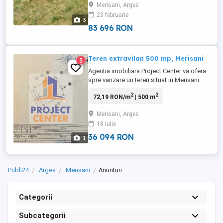
Merisani, Arges
proprietatii - apa si curent. Pentru mai
23 februarie
multe detalii, ma puteti contacta telefonic
3
sau prin email. *Nota: Vizionarile ...
83 696 RON
Teren extravilan 500 mp, Merisani
3
Agentia imobiliara Project Center va ofera
spre vanzare un teren situat in Merisani.
Suprafata totala este de 500 mp, terenul
2
2
72,19 RON/m
| 500 m
este extravilan cu deschidere la drum de
20 m. Ca si utilitati terenul are la limita de
Merisani, Arges
proprietate apa si electricitate. Ideal
18 iulie
pentru construirea unei case, fiind intr-o ...
36 094 RON
1
Publi24
Arges
Merisani
Anunturi
Categorii
Subcategorii