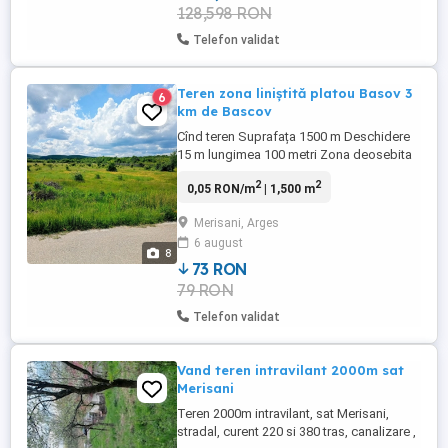
128,598 RON
Telefon validat
Teren zona liniștită platou Basov 3
6
km de Bascov
Cînd teren Suprafața 1500 m Deschidere
15 m lungimea 100 metri Zona deosebita
Merișani platou unitate militară La doar 3
2
2
0,05 RON/m
| 1,500 m
Km de Bascov Preț metru patrat 14 Euro
Fix 19 999 Euro
Merisani, Arges
6 august
8
73 RON
79 RON
Telefon validat
Vand teren intravilant 2000m sat
Merisani
Teren 2000m intravilant, sat Merisani,
stradal, curent 220 si 380 tras, canalizare ,