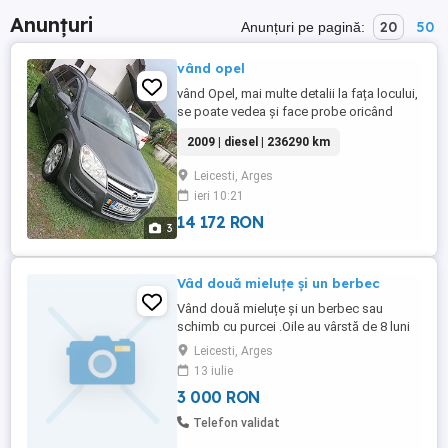
Anunțuri
20
50
Anunțuri pe pagină:
vând opel
vând Opel, mai multe detalii la fața locului,
se poate vedea și face probe oricând
2009 | diesel | 236290 km
Leicesti, Arges
ieri 10:21
14 172 RON
3
Vâd două mieluțe și un berbec
Vând două mieluțe și un berbec sau
schimb cu purcei .Oile au vârstă de 8 luni
carabașe sârbești pentru detali sunați la
Leicesti, Arges
numărul
13 iulie
3 000 RON
Telefon validat