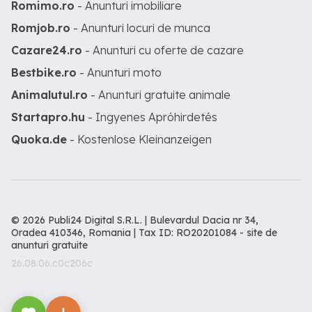
Romimo.ro
- Anunturi imobiliare
Romjob.ro
- Anunturi locuri de munca
Cazare24.ro
- Anunturi cu oferte de cazare
Bestbike.ro
- Anunturi moto
Animalutul.ro
- Anunturi gratuite animale
Startapro.hu
- Ingyenes Apróhirdetés
Quoka.de
- Kostenlose Kleinanzeigen
© 2026 Publi24 Digital S.R.L. | Bulevardul Dacia nr 34,
Oradea 410346, Romania | Tax ID: RO20201084 -
site de
anunturi gratuite
26.08.06.c0c206c