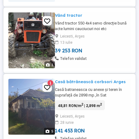
Vând tractor
Vând tractor 550 4x4 servo direcție bună
acte lumini cauciucuri noi etc
Leicesti, Arges
13 iulie
39 253 RON
Telefon validat
1
Casă bătrânească corbsori Arges
1
Casă batraneasca cu anexe și teren în
suprafață de 2898 mp.,în Sat
Corbsori,Comuna Corbi, Județ Argeș.
2
2
48,81 RON/m
| 2,898 m
Proprietatea se află la distanța de 40 km.
fața de Pitești,Curtea de Argeș 25 km. și
Leicesti, Arges
Câmpulung 25 km,București 160
28 iunie
km.Localitatea este in continuă dezvoltare
turistică,fiind principalul loc de plecare ...
141 453 RON
5
Telefon validat