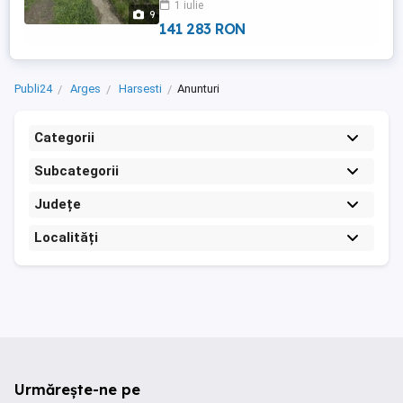
1 iulie
asfaltat. Proprietatea include: Casă
9
principală (84 mp) ...
141 283 RON
Publi24
Arges
Harsesti
Anunturi
Categorii
Subcategorii
Județe
Localități
Urmărește-ne pe