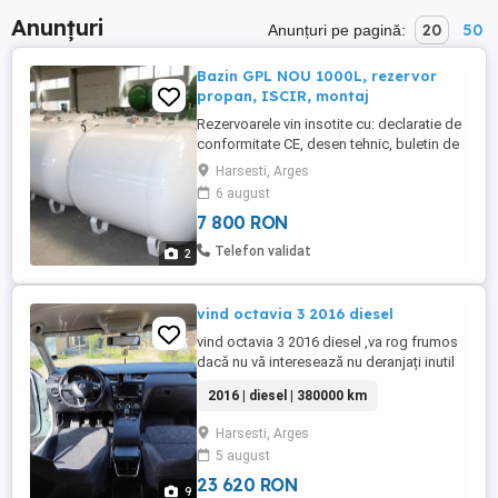
Anunțuri
20
50
Anunțuri pe pagină:
Bazin GPL NOU 1000L, rezervor
propan, ISCIR, montaj
Rezervoarele vin insotite cu: declaratie de
conformitate CE, desen tehnic, buletin de
verificare in punctele de grosimi si sub
Harsesti, Arges
presiune, emis de fabricant , buletin de
6 august
verificare a supapei de siguranta,
7 800 RON
certificatde garantie 25 de ani de la
producator si factura fiscala Efectuam
Telefon validat
2
proiect pe instalatie ...
vind octavia 3 2016 diesel
vind octavia 3 2016 diesel ,va rog frumos
dacă nu vă interesează nu deranjați inutil
mulțumesc
2016 | diesel | 380000 km
Harsesti, Arges
5 august
23 620 RON
9