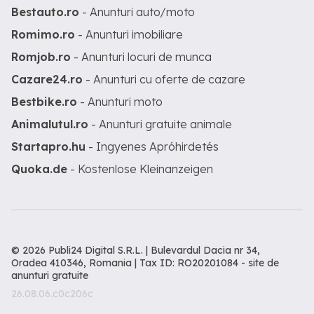
Bestauto.ro
- Anunturi auto/moto
Romimo.ro
- Anunturi imobiliare
Romjob.ro
- Anunturi locuri de munca
Cazare24.ro
- Anunturi cu oferte de cazare
Bestbike.ro
- Anunturi moto
Animalutul.ro
- Anunturi gratuite animale
Startapro.hu
- Ingyenes Apróhirdetés
Quoka.de
- Kostenlose Kleinanzeigen
© 2026 Publi24 Digital S.R.L. | Bulevardul Dacia nr 34,
Oradea 410346, Romania | Tax ID: RO20201084 -
site de
anunturi gratuite
26.08.06.c0c206c